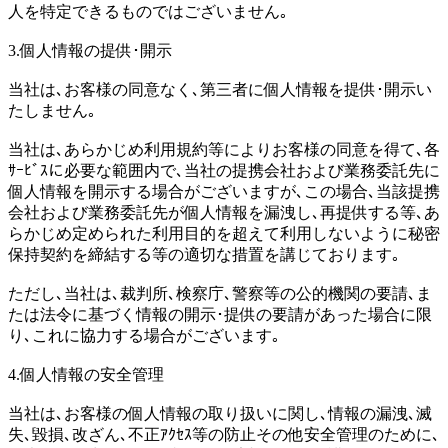
人を特定できるものではございません｡
3.個人情報の提供･開示
当社は､お客様の同意なく､第三者に個人情報を提供･開示い
たしません｡
当社は､あらかじめ利用規約等によりお客様の同意を得て､各
ｻｰﾋﾞｽに必要な範囲内で､当社の提携会社および業務委託先に
個人情報を開示する場合がございますが､この場合､当該提携
会社および業務委託先が個人情報を漏洩し､再提供する等､あ
らかじめ定められた利用目的を超えて利用しないように秘密
保持契約を締結する等の適切な措置を講じております｡
ただし､当社は､裁判所､検察庁､警察等の公的機関の要請､ま
たは法令に基づく情報の開示･提供の要請があった場合に限
り､これに協力する場合がございます｡
4.個人情報の安全管理
当社は､お客様の個人情報の取り扱いに関し､情報の漏洩､滅
失､毀損､改ざん､不正ｱｸｾｽ等の防止その他安全管理のために､