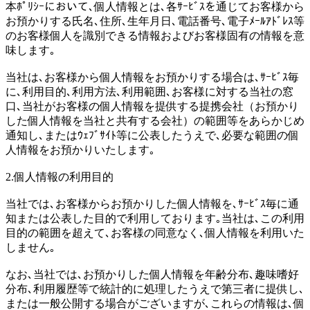
本ﾎﾟﾘｼｰにおいて､個人情報とは､各ｻｰﾋﾞｽを通じてお客様から
お預かりする氏名､住所､生年月日､電話番号､電子ﾒｰﾙｱﾄﾞﾚｽ等
のお客様個人を識別できる情報およびお客様固有の情報を意
味します｡
当社は､お客様から個人情報をお預かりする場合は､ｻｰﾋﾞｽ毎
に､利用目的､利用方法､利用範囲､お客様に対する当社の窓
口､当社がお客様の個人情報を提供する提携会社（お預かり
した個人情報を当社と共有する会社）の範囲等をあらかじめ
通知し､またはｳｪﾌﾞｻｲﾄ等に公表したうえで､必要な範囲の個
人情報をお預かりいたします｡
2.個人情報の利用目的
当社では､お客様からお預かりした個人情報を､ｻｰﾋﾞｽ毎に通
知または公表した目的で利用しております｡当社は､この利用
目的の範囲を超えて､お客様の同意なく､個人情報を利用いた
しません｡
なお､当社では､お預かりした個人情報を年齢分布､趣味嗜好
分布､利用履歴等で統計的に処理したうえで第三者に提供し､
または一般公開する場合がございますが､これらの情報は､個