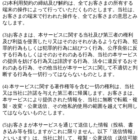
(2)本利用契約の締結及び解約は、全てお客さまの所有する
端末の操作によって行っていただくものとします。当社は、
お客さまの端末で行われた操作を、全てお客さまの意思とみ
なします。
(3)お客さまは、本サービスに関する当社及び第三者の権利
及び利益を侵害したり又はそのおそれがあるような行為、犯
罪的行為もしくは犯罪的行為に結びつく行為、公序良俗に反
する行為もしくはそのおそれのある行為、当社の本サービス
の提供を妨げる行為又は誹謗する行為、法令に違反するおそ
れのある行為、その他当社が本サービスに関して不適切と判
断する行為を一切行ってはならないものとします。
(4) 本サービスに関する著作権等を含む一切の権利は、当社
又は当社に許諾を与えた第三者に帰属します。お客さまは、
本サービスにより提供された情報を、当社に無断で転載・複
製・改変・公衆送信、その他私的使用の範囲を越えて利用し
てはならないものとします。
(5)お客さまが本サービスを通じて送信した情報（投稿、書
き込み等を指しますがこれに限りません。以下「送信情報」
といいます）は、当社に対して、複製・公衆送信（送信可能