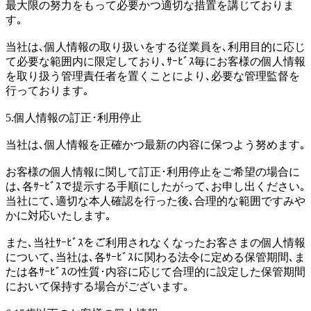
最大限の努力をもって必要かつ適切な措置を講じておりま
す｡
当社は､個人情報の取り扱いをする従業員を､利用目的に応じ
て必要な範囲内に限定しており､ｻｰﾋﾞｽ毎にお客様の個人情報
を取り扱う管理責任者を置くことにより､必要な管理監督を
行っております｡
5.個人情報の訂正･利用停止
当社は､個人情報を正確かつ最新の内容に保つよう努めます｡
お客様の個人情報に関して訂正･利用停止をご希望の場合に
は､各ｻｰﾋﾞｽで提示する手順にしたがって､お申し出ください｡
当社にて､適切な本人確認を行った後､合理的な範囲ですみや
かに対応いたします｡
また､当社ｻｰﾋﾞｽをご利用されなくなったお客さまの個人情報
について､当社は､各ｻｰﾋﾞｽに関わる法令に定める保管期間､ま
たは各ｻｰﾋﾞｽの性質･内容に応じて合理的に設定した保管期間
において保持する場合がございます｡