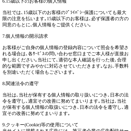
6.15歳以下のお客様の個人情報
当社では､15歳以下のお客様のﾌﾟﾗｲﾊﾞｼｰ保護についても最大
限の注意を払います｡15歳以下のお客様は､必ず保護者の方の
同意のもとに､個人情報をご提供ください｡
7.個人情報の開示請求
お客様がご自身の個人情報の登録内容について照会を希望さ
れる場合は､各ｻｰﾋﾞｽの問い合わせ窓口までご本人様が直接お
申し出ください｡当社にて､適切な本人確認を行った後､合理
的な範囲ですみやかに対応させていただきます｡なお､手数料
を別途いただく場合もございます｡
8.関連法令の遵守
当社は､当社が保有する個人情報の取り扱いにつき､日本の法
令を遵守し､適宜その改善に努めてまいります｡当社は､当社
が保有する個人情報の取扱いにつき､日本の法令を遵守し､適
宜その改善に努めてまいります｡
9.クッキー(Cookie)等の使用について
当サイトに掲載される広告には、第三者企業の広告配信サー