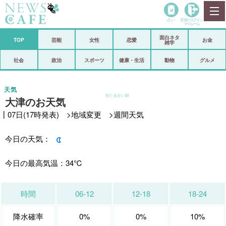
占い
登録•
ログイン
マイルーム
面白ネタ
ホーム
TOP
芸能
女性
恋愛
お金
雑学
社会
政治
社会
政治
スポーツ
健康・生活
動物
グルメ
経済
海外
天気
当たる占い師
大津のお天気
芸能
スポーツ
┃07日(17時発表) >
地域変更
>
週間天気
恋愛
ビックリ
今日の天気：
コメントポスト
アリ／ナシ
リリース
ショップ
今日の最高気温：
34℃
登録・ログイン/マイルーム
時間
06-12
12-18
18-24
降水確率
0%
0%
10%