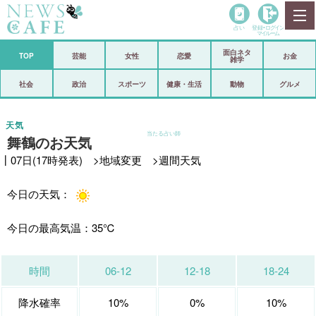
占い
登録•
ログイン
マイルーム
面白ネタ
ホーム
TOP
芸能
女性
恋愛
お金
雑学
社会
政治
社会
政治
スポーツ
健康・生活
動物
グルメ
経済
海外
天気
当たる占い師
舞鶴のお天気
芸能
スポーツ
┃07日(17時発表) >
地域変更
>
週間天気
恋愛
ビックリ
今日の天気：
コメントポスト
アリ／ナシ
リリース
ショップ
今日の最高気温：
35℃
登録・ログイン/マイルーム
時間
06-12
12-18
18-24
降水確率
10%
0%
10%