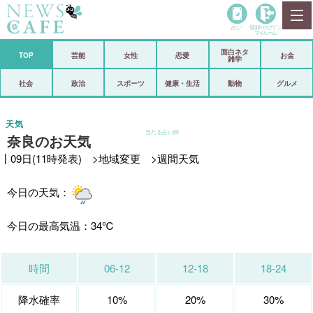
占い
登録•
ログイン
マイルーム
面白ネタ
ホーム
TOP
芸能
女性
恋愛
お金
雑学
社会
政治
社会
政治
スポーツ
健康・生活
動物
グルメ
経済
海外
天気
当たる占い師
奈良のお天気
芸能
スポーツ
┃09日(11時発表) >
地域変更
>
週間天気
恋愛
ビックリ
今日の天気：
コメントポスト
アリ／ナシ
リリース
ショップ
今日の最高気温：
34℃
登録・ログイン/マイルーム
時間
06-12
12-18
18-24
降水確率
10%
20%
30%