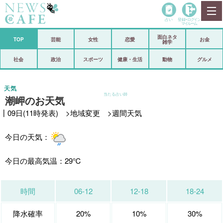
占い
登録•
ログイン
マイルーム
面白ネタ
ホーム
TOP
芸能
女性
恋愛
お金
雑学
社会
政治
社会
政治
スポーツ
健康・生活
動物
グルメ
経済
海外
天気
当たる占い師
潮岬のお天気
芸能
スポーツ
┃09日(11時発表) >
地域変更
>
週間天気
恋愛
ビックリ
今日の天気：
コメントポスト
アリ／ナシ
リリース
ショップ
今日の最高気温：
29℃
登録・ログイン/マイルーム
時間
06-12
12-18
18-24
降水確率
20%
10%
30%