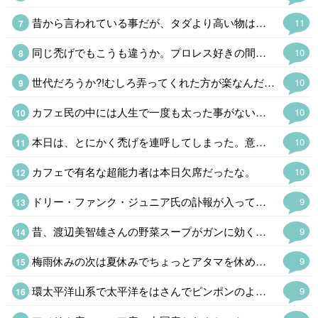
昔から言われている事だが、タダより高い物はないのだ。入り口は無料、出口は有料。
11
同じ禿げでもこうも違うか。プロレス好きの間で有名な格好いい禿げである。
10
世代だろうか?!むしろ弄ってくれた方が楽なんだが(笑)。そう、禿げてますが何か。変に気を遣われると気不味い。
10
カフェ民の中には人生で一度も太った事がない者や痩せ型が多くて驚く。日本人は太りやすい遺伝子のはずなんだが。メタボ禿げと自虐する者と儂も大して変わらん(笑)。
10
本日は、とにかく禿げを連呼してしまった。意図はしていないのだが(笑)。
10
カフェで有名な超能力者は本日欠席だったな。
10
ドリー・ファンク・ジュニア氏の訃報が入って喪に服して自粛。荒法師ジン·キニスキーからNWA世界王座を奪った時は時代が変わったと思った。野球でいえば張本さんの世界からイチローの時代になったようなもので。馬場さんの全日本プロレスはファンク一家あってのものでファンには大恩人。あの世界で85歳で天寿を全うしたのは凄い。
9
昔、渡辺美智雄さんの野菜スープがガンに効くとやってたけど(言い出した無免許医は逮捕)、効能はともかく健康にはよさそうだ。(味は知らんw) ハーバード式はキャベツ、玉ねぎ、ニンジン、カボチャを煮込むという話でカボチャの甘みがあるそうだ。カレー粉を入れたくなるけど。(あ。キャベツがw ) ロカボにもいいというので、やってみるか。
9
梅雨休みの次は夏休みでちょっとアタマを休めるかと思ったら「禿、禿」と連呼されたので「呼んだ?呼んだよね」とオフロスキーになった。←そんなん見とるんですか💀
9
環太平洋山系で太平洋をはさんでピンポンのように地震や火山の噴火があるのはいつものことだけど、最近は周期が短すぎる。おそらく東海·東南海·南海三連動と富士山噴火というのが2030年代に予想されるけど、少し早まるかも。 私は予知夢と直感。地震雲ウォッチャーなのでかなり怪しいと思われているけど。
9