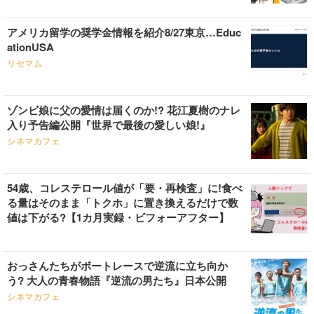
アメリカ留学の奨学金情報を紹介8/27東京…Educ
ationUSA
リセマム
ゾンビ娘に父の愛情は届くのか!? 花江夏樹のナレ
入り予告編公開『世界で最後の愛しい娘!』
シネマカフェ
54歳、コレステロール値が「要・再検査」に!食べ
る量はそのまま「トクホ」に置き換えるだけで数
値は下がる?【1カ月実録・ビフォーアフター】
おっさんたちがボートレースで逆流に立ち向か
う? 大人の青春物語『逆流の男たち』日本公開
シネマカフェ