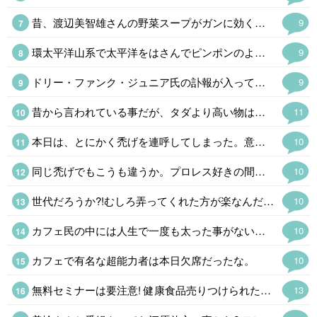
昔、渡辺美智雄さんの野菜スープがガンに効くとやってたけど(言い出した無免許医は逮捕)、効能はともかく健康にはよさそうだ。(味は知らんw) ハーバード式はキャベツ、玉ねぎ、ニンジン、カボチャを煮込むという話でカボチャの甘みがあるそうだ。カレー粉を入れたくなるけど。(あ。キャベツがw ) ロカボにもいいというので、やってみるか。
9
環太平洋山系で太平洋をはさんでピンポンのように地震や火山の噴火があるのはいつものことだけど、最近は周期が短すぎる。おそらく東海·東南海·南海三連動と富士山噴火というのが2030年代に予想されるけど、少し早まるかも。 私は予知夢と直感。地震雲ウォッチャーなのでかなり怪しいと思われているけど。
9
ドリー・ファンク・ジュニア氏の訃報が入って喪に服して自粛。荒法師ジン·キニスキーからNWA世界王座を奪った時は時代が変わったと思った。野球でいえば張本さんの世界からイチローの時代になったようなもので。馬場さんの全日本プロレスはファンク一家あってのものでファンには大恩人。あの世界で85歳で天寿を全うしたのは凄い。
9
昔から言われている事だが、タダより高い物はないのだ。入り口は無料、出口は有料。
11
本日は、とにかく禿げを連呼してしまった。意図はしていないのだが(笑)。
10
同じ禿げでもこうも違うか。プロレス好きの間で有名な格好いい禿げである。
10
世代だろうか?!むしろ弄ってくれた方が楽なんだが(笑)。そう、禿げてますが何か。変に気を遣われると気不味い。
10
カフェ民の中には人生で一度も太った事がない者や痩せ型が多くて驚く。日本人は太りやすい遺伝子のはずなんだが。メタボ禿げと自虐する者と儂も大して変わらん(笑)。
10
カフェで有名な超能力者は本日欠席だったな。
10
無料セミナーは要注意! 健康食品売りつけられたり、保険の勧誘とか、罠がある。
13