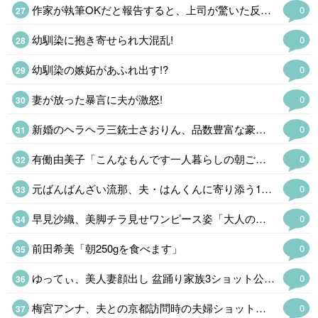
作家が執筆OKだと報告すると、上司が驚いた反応!?
0
幼馴染に抱き寄せられ大混乱!
0
幼馴染の嫉妬があふれ出す!?
0
妻が放った暴言に夫が激怒!
0
新婚のヘラヘラ三銃士さおりん、品数豊富な豪華夕食を披露「栄養バランスばっちり」
0
有働由美子「こんなもんです一人暮らしの朝ごはん」
0
元ばんばんざい流那、夫・はんくんに寄り添う1歳娘の姿披露に反響「パパ好きなんだね」
0
早見沙織、美脚チラ見せワンピース姿「大人の魅力」
0
前田希美「朝250gを食べます」
0
ゆってぃ、美人妻顔出し 盆踊り家族3ショット公開「仲の良さが伝わる」
0
梅宮アンナ、夫との京都訪問時の夫婦ショット公開「仲睦まじい」
0