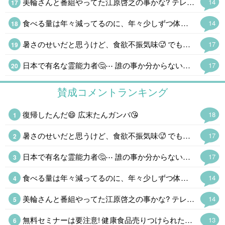
美輪さんと番組やってた江原啓之の事かな? テレビには出てないけど、国分の件で動画出してたよ。 昔やってた番組で、国分は陶芸の道に行くと予言されてたけど、テレビには出なくなったし、予言通りになりそうだね。
14
食べる量は年々減ってるのに、年々少しずつ体重が増える。 中年太りしない人、ほんと羨ましい。
14
暑さのせいだと思うけど、食欲不振気味🥵 でもあんまり痩せないんだな~😭 中年太りで少しお腹も出てきたし⤵️🌀
17
日本で有名な霊能力者🤔⋯ 誰の事か分からないけど、美輪さんなら運転してたよ😄
17
賛成コメントランキング
復帰したんだ😄 広末たんガンバ😘
18
暑さのせいだと思うけど、食欲不振気味🥵 でもあんまり痩せないんだな~😭 中年太りで少しお腹も出てきたし⤵️🌀
17
日本で有名な霊能力者🤔⋯ 誰の事か分からないけど、美輪さんなら運転してたよ😄
17
食べる量は年々減ってるのに、年々少しずつ体重が増える。 中年太りしない人、ほんと羨ましい。
14
美輪さんと番組やってた江原啓之の事かな? テレビには出てないけど、国分の件で動画出してたよ。 昔やってた番組で、国分は陶芸の道に行くと予言されてたけど、テレビには出なくなったし、予言通りになりそうだね。
14
無料セミナーは要注意! 健康食品売りつけられたり、保険の勧誘とか、罠がある。
13