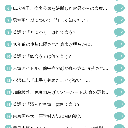
広末涼子、病名公表を決断した次男からの言葉「言い訳にするのも嫌だった」
2
男性更年期について「詳しく知りたい」
2
英語で「とにかく」は何て言う?
2
10年前の事故に隠された真実が明らかに。
1
英語で「似合う」は何て言う?
1
人気アイドル、熱中症で顔が真っ赤に 介抱される様子公開「苦しそう」
1
小沢仁志「上手く包めたことがない」…
1
加藤綾菜、免疫力あげる“ハーバード式 命の野菜スープ公開「野菜たっぷりで…
1
英語で「済んだ空気」は何て言う?
0
東京医科大、医学科入試にMMI導入
0
元乃木坂46メンバー、ノースリトップス&“美髪整形後の最新ショットにファン悶絶「ビジュ最強」
0