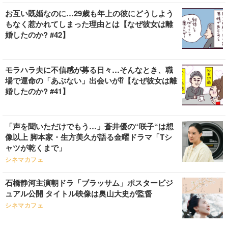
お互い既婚なのに…29歳も年上の彼にどうしよう
もなく惹かれてしまった理由とは【なぜ彼女は離
婚したのか? #42】
モラハラ夫に不信感が募る日々…そんなとき、職
場で運命の「あぶない」出会いが⁉【なぜ彼女は離
婚したのか? #41】
「声を聞いただけでもう…」蒼井優の“咲子“は想
像以上 脚本家・生方美久が語る金曜ドラマ「Tシ
ャツが乾くまで」
シネマカフェ
石橋静河主演朝ドラ「ブラッサム」ポスタービジ
ュアル公開 タイトル映像は奥山大史が監督
シネマカフェ