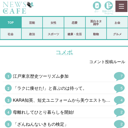
占い
登録•
ログイン
マイルーム
面白ネタ
ホーム
TOP
芸能
女性
恋愛
お金
雑学
社会
政治
社会
政治
スポーツ
健康・生活
動物
グルメ
経済
海外
コメポ
当たる占い師
芸能
スポーツ
コメント投稿ルール
恋愛
ビックリ
江戸東京歴史ツーリズム参加
7
コメントポスト
アリ／ナシ
「ラクに痩せた!」と喜ぶのは待って。
5
リリース
ショップ
KARA知英、短丈ユニフォームから美ウエストちらり「脚長すぎてびっくり」
4
登録・ログイン/マイルーム
母離れしてひとり暮らしを開始!
2
「ざんねんないきもの検定」
2