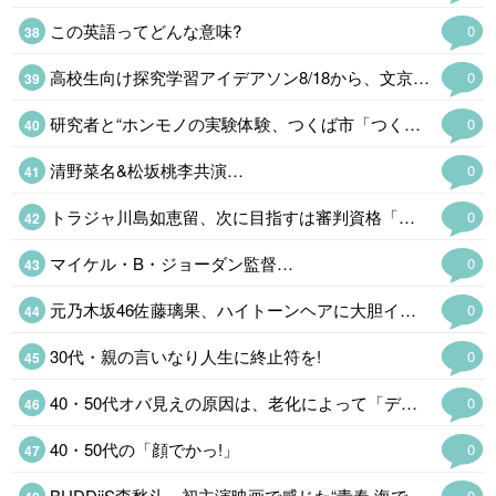
この英語ってどんな意味?
0
高校生向け探究学習アイデアソン8/18から、文京学院大
0
研究者と“ホンモノの実験体験、つくば市「つくばまるごとLAB」
0
清野菜名&松坂桃李共演…
0
トラジャ川島如恵留、次に目指すは審判資格「多分28、29個目」
0
マイケル・B・ジョーダン監督…
0
元乃木坂46佐藤璃果、ハイトーンヘアに大胆イメチェン「雰囲気全然違くてびっくり…
0
30代・親の言いなり人生に終止符を!
0
40・50代オバ見えの原因は、老化によって「デカくなった鼻!?」
0
40・50代の「顔でかっ!」
0
BUDDiiS森愁斗、初主演映画で感じた“青春 海でのハードな撮影回顧「本当…
0