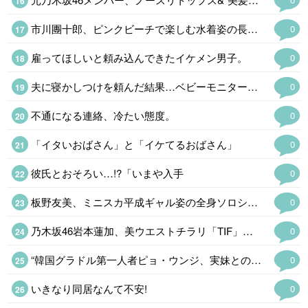
市川團十郎、ピンクビーチで楽しむ水着姿の長男・勸玄の姿公開「少年から青年に」
0
雇ってほしいと頼み込んできたイケメン男子。
0
夫に寝かしつけを頼んだ結果…ベビーモニターに映っていた「恐ろしい光景」
0
不通になる連絡、冷たい態度。
0
「イタいおばさん」と「イケてるおばさん」
0
彼氏とおそろい…!?「いまや入手
0
板野友美、ミニスカ平成ギャル姿の全身ソロショット公開「ビジュ最強」…
0
乃木坂46岩本蓮加、美ウエストチラリ「TIF」…
0
“韓国グラドル第一人者ピョ・ウンジ、実妹との初の姉妹グラビア実現…
0
いきなり同居なんて不安!
0