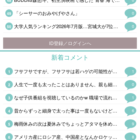
「シーサーのおみやげやさん」
0
大学人気ランキング2026年7月版…宮城大が7位へ上昇
0
ID登録／ログインへ
新着コメント
フサフサですが、フサフサは若ハゲの可能性が高いそうで冷や冷やしてますw もしそうなったら、お金で解決しますw
1
人生で一度も太ったことはありません、親も細身なので遺伝でしょうね。 男性の細身は生物として利点とは言えないので、羨ましいと言うのは女性だけです。
0
なぜ子供番組を視聴しているのかw 職場で流れているんでしょうかねw 子供番組は当たり障り無いので、流しっぱなしに出来ますからね、 、という事に。 趣味で視聴してるなら怖いのでw
1
昔からずっと細身で太った事は一度もないけど、バナナ型だから年取ったらブクブク太って落ちなくなる体質 今はいいけど晩年は巨漢かも 笑
6
梅雨休みの次は夏休みでちょっとアタマを休めるかと思ったら「禿、禿」と連呼されたので「呼んだ?呼んだよね」とオフロスキーになった。←そんなん見とるんですか💀
9
アメリカ産にロシア産、中国産となんかロケット花火を打ち込んできた北朝鮮産もあるな。学校ならクラス分けなんだけどなぜか同じクラスで同じ班になってる。
8