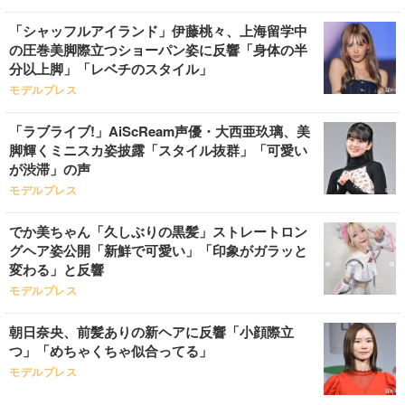
「シャッフルアイランド」伊藤桃々、上海留学中
の圧巻美脚際立つショーパン姿に反響「身体の半
分以上脚」「レベチのスタイル」
モデルプレス
「ラブライブ!」AiScReam声優・大西亜玖璃、美
脚輝くミニスカ姿披露「スタイル抜群」「可愛い
が渋滞」の声
モデルプレス
でか美ちゃん「久しぶりの黒髪」ストレートロン
グヘア姿公開「新鮮で可愛い」「印象がガラッと
変わる」と反響
モデルプレス
朝日奈央、前髪ありの新ヘアに反響「小顔際立
つ」「めちゃくちゃ似合ってる」
モデルプレス