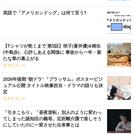
英語で「アメリカンドッグ」は何て言う?
【Tシャツが乾くまで 第5話】咲子(蒼井優)&樹生
(中島歩)、心許しあえる関係に 事故から一年・新
たな章の幕上がる
モデルプレス
2026年後期“朝ドラ“「ブラッサム」ポスタービジ
ュアル公開 タイトル映像担当・ドラマの語りも決
定
モデルプレス
「引きこもり」「昼夜逆転」別人のように変わっ
てしまった認知症の義母。近距離介護で楽しそう
にしていたのに一変させた出来事とは