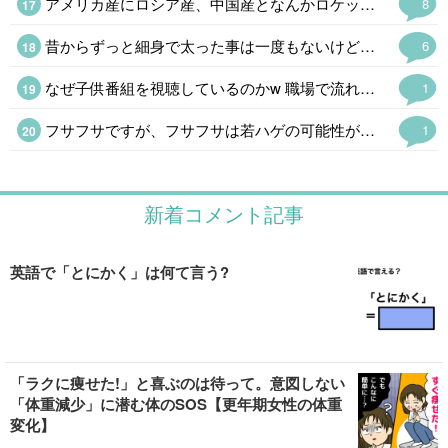
アメリカ産にロシア産、中国産となんかロケット花火を打ち込んできた北朝鮮産もあるな。学校ならクラス分けなんだけどなぜか同じクラスで同じ班になってる。
8
昔からずっと細身で太った事は一度もないけど、バナナ型だから年取ったらブクブク太って落ちなくなる体質 今はいいけど晩年は巨漢かも 笑
6
なぜ子供番組を視聴しているのかw 職場で流れているんでしょうかねw 子供番組は当たり障り無いので、流しっぱなしに出来ますからね、 、という事に。 趣味で視聴してるなら怖いのでw
1
フサフサですが、フサフサは若ハゲの可能性が高いそうで冷や冷やしてますw もしそうなったら、お金で解決しますw
1
新着コメント記事
英語で「とにかく」は何て言う?
「ラクに痩せた!」と喜ぶのは待って。意図しない
「体重減少」に潜む体のSOS【更年期女性の体重
変化】