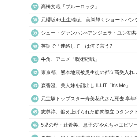
高橋文哉「ブルーロック」
元櫻坂46土生瑞穂、美脚輝くショートパン
シュー・グァンハン×アンジェラ・ユン初共
英語で「連絡して」は何て言う?
牛角、アニメ「呪術廻戦」
東京都、熊本地震被災生徒の都立高受入れ
森香澄、美人妹を顔出し ILLIT「It's Me」
元宝塚トップスター寿美花代さん死去 享年9
志尊淳、鍛え上げられた筋肉際立つタンク
5児の母・辻希美、息子の“やんちゃエピソ