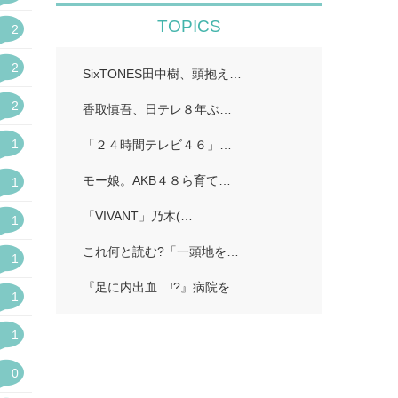
TOPICS
2
2
SixTONES田中樹、頭抱える恐怖…
2
香取慎吾、日テレ８年ぶり歌唱「めちゃくちゃ嬉しい」…
1
「２４時間テレビ４６」…
モー娘。AKB４８ら育ての親・夏まゆみさん、誰にも明かさなかった７年間の闘病…
1
「VIVANT」乃木(…
1
これ何と読む?「一頭地を抜く」…
1
『足に内出血…!?』病院を受診…
1
1
0