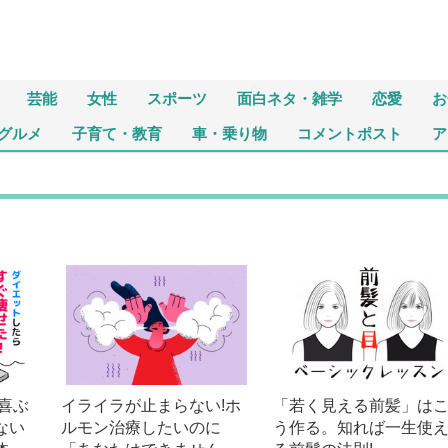
芸能
女性
スポーツ
面白ネタ・雑学
恋愛
お
グルメ
子育て・教育
車・乗り物
コメントポスト
ア
喜ぶ
イライラが止まらない!ホ
「若く見える前髪」は
ない
ルモン治療したいのに
う作る。知れば一生使