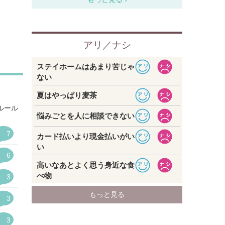
ルール
7
6
3
3
3