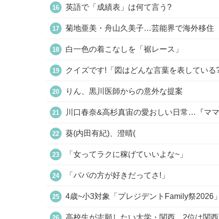
英語で「成績表」は何て言う?
菊地亜美・舟山久美子…芸能界で海外移住
白一色の着こなしを「裾レース」
クイズです!「図はどんな言葉を表している
りん、黒川医師からの意外な提案
川口春奈&高杉真宙の愛おしい日常…『マ
葵(内田有紀)、澄晴(
「女ってラクに稼げていいよな~」
「パパの方が好きだってさ!」
4歳~小3対象「プレジデントFamily祭2026
高校生が志願したい大学・関西…2位は関西