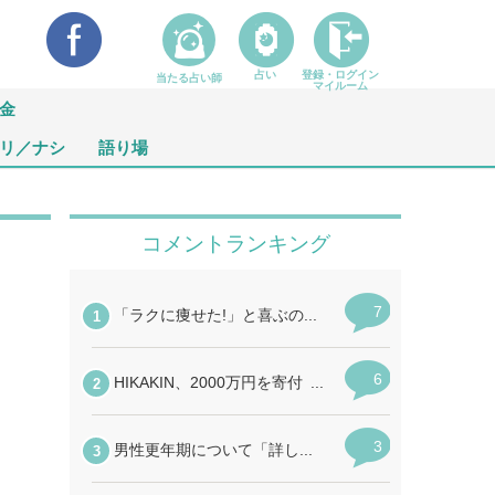
占い
登録・ログイン
当たる占い師
マイルーム
金
リ／ナシ
語り場
こ
え