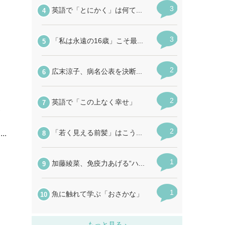
合
て
..