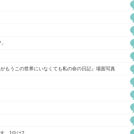
?」
マがもうこの世界にいなくても私の命の日記』場面写真
」
大、1位は?