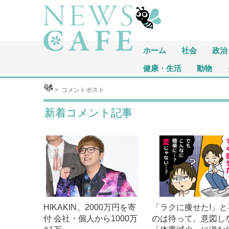
ホーム
社会
政治
健康・生活
動物
ホーム
>
コメントポスト
新着コメント記事
HIKAKIN、2000万円を寄
「ラクに痩せた!」と
付 会社・個人から1000万
のは待って。意図し