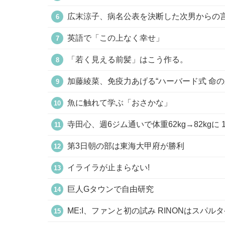
広末涼子、病名公表を決断した次男からの
英語で「この上なく幸せ」
「若く見える前髪」はこう作る。
加藤綾菜、免疫力あげる“ハーバード式 命
魚に触れて学ぶ「おさかな」
寺田心、週6ジム通いで体重62kg→82kgに 
第3日朝の部は東海大甲府が勝利
イライラが止まらない!
巨人Gタウンで自由研究
ME:I、ファンと初の試み RINONはスパ