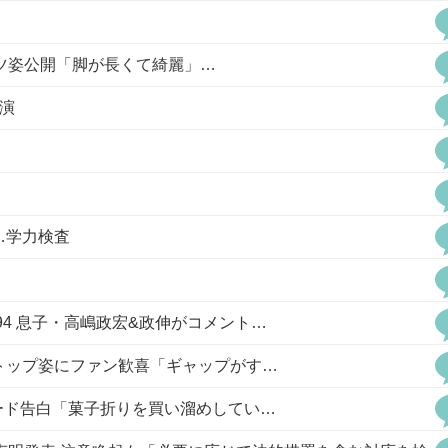
ツ姿公開「脚が長くて綺麗」…
演
…学力検査
4 息子・高嶋政宏&政伸がコメント…
トップ姿にファン歓喜「ギャップがす…
ード告白「菓子折りを買い溜めしてい…