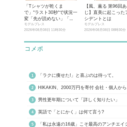
「Tシャツが乾くま
【風、薫る 第96回
で」“ラスト30秒“で状況一
じ】直美に起こった
変「先が読めない」「...
シデントとは
モデルプレス
モデルプレス
2026年08月08日 11時30分
2026年08月08日 08時30分
コメポ
「ラクに痩せた!」と喜ぶのは待って。
HIKAKIN、2000万円を寄付 会社・個人から
男性更年期について「詳しく知りたい」
英語で「とにかく」は何て言う?
「私は永遠の16歳」こそ最高のアンチエイジ