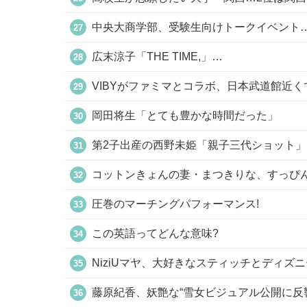
中央大商学部、受験生向けトークイベント…多摩
広末涼子「THE TIME,」…
VIBYがファミマとコラボ、日本武道館近
岡田将生「とても豊かな時間だった」
第2子出産の西野未姫「親子三代ショット」
コットンきょんの妻・まつきりな、すっぴ
圧巻のマーチングパフォーマンス!
この英語ってどんな意味?
NiziUマヤ、大好きなスティッチとディズ
藤原紀香、妖艶な“雪女ビジュアル公開に反