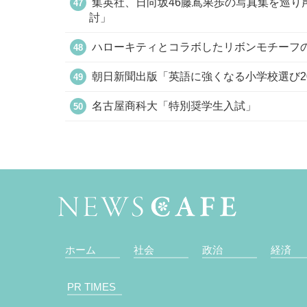
集英社、日向坂46藤嶌果歩の写真集を巡り
討」
ハローキティとコラボしたリボンモチーフ
朝日新聞出版「英語に強くなる小学校選び20
名古屋商科大「特別奨学生入試」
ホーム
社会
政治
経済
PR TIMES