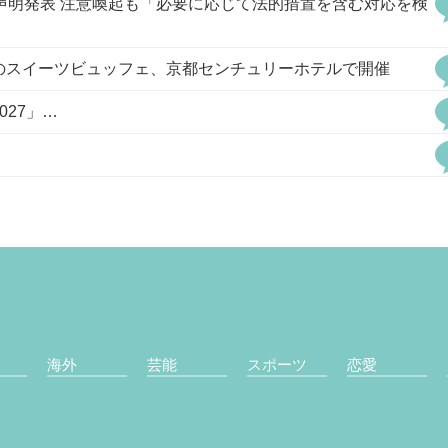
声明発表 注意喚起も「必要に応じて法的措置を含む対応を検
のスイーツビュッフェ、京都センチュリーホテルで開催
27」…
海外
芸能
スポーツ
恋愛