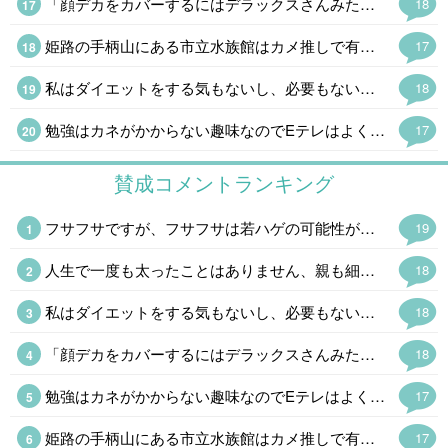
「顔デカをカバーするにはデラックスさんみたいに巨体になればいいのだ。」「それは逆効果になる可能性が高いです」AI君はシャレが通じねえなw
18
姫路の手柄山にある市立水族館はカメ推しで有名だけどタッチプールは1980年に日本で初めて設置された。サメやエイ、ナマコやウニというハードルが高そうなやつもいる。姫路の穴場の観光スポットだったけど駅ができてお客さんも増えるかも。昭和の廃墟感がお気に入りだったけどなぁ。
17
私はダイエットをする気もないし、必要もないけど砂糖断ちの結果、1ヶ月に1kgのペースで減っている。とりあえず甘い飲み物をやめるだけでかなり変わってくる。 五穀断ちはやめて全粒粉クラッカーとオーツ麦を主食にしているけど慣れるまでが大変かも。
18
勉強はカネがかからない趣味なのでEテレはよく見る。高校講座は20分くらいだし高齢者にもちょうどいい。サイエンスゼロは毎週録画。オフロスキーはくだらなさにハマっているけど。浮世離れというのも楽でいいのだ。
17
賛成コメントランキング
フサフサですが、フサフサは若ハゲの可能性が高いそうで冷や冷やしてますw もしそうなったら、お金で解決しますw
19
人生で一度も太ったことはありません、親も細身なので遺伝でしょうね。 男性の細身は生物として利点とは言えないので、羨ましいと言うのは女性だけです。
18
私はダイエットをする気もないし、必要もないけど砂糖断ちの結果、1ヶ月に1kgのペースで減っている。とりあえず甘い飲み物をやめるだけでかなり変わってくる。 五穀断ちはやめて全粒粉クラッカーとオーツ麦を主食にしているけど慣れるまでが大変かも。
18
「顔デカをカバーするにはデラックスさんみたいに巨体になればいいのだ。」「それは逆効果になる可能性が高いです」AI君はシャレが通じねえなw
18
勉強はカネがかからない趣味なのでEテレはよく見る。高校講座は20分くらいだし高齢者にもちょうどいい。サイエンスゼロは毎週録画。オフロスキーはくだらなさにハマっているけど。浮世離れというのも楽でいいのだ。
17
姫路の手柄山にある市立水族館はカメ推しで有名だけどタッチプールは1980年に日本で初めて設置された。サメやエイ、ナマコやウニというハードルが高そうなやつもいる。姫路の穴場の観光スポットだったけど駅ができてお客さんも増えるかも。昭和の廃墟感がお気に入りだったけどなぁ。
17