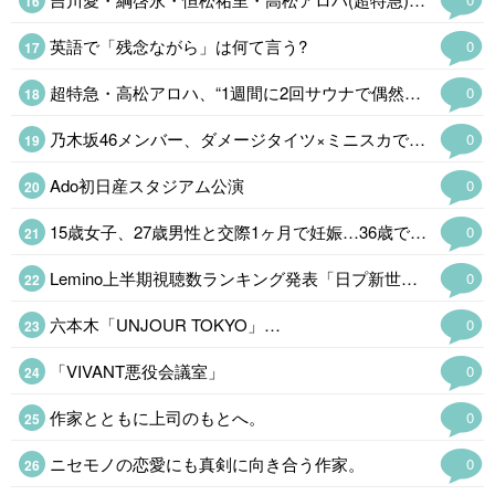
英語で「残念ながら」は何て言う?
0
超特急・高松アロハ、“1週間に2回サウナで偶然遭遇した人気俳優 当時の状況再現「めっちゃ可愛いなと思いました」
0
乃木坂46メンバー、ダメージタイツ×ミニスカで美脚チラリ 卒業目前の衣装ショットに「脚が綺麗すぎる」
0
Ado初日産スタジアム公演
0
15歳女子、27歳男性と交際1ヶ月で妊娠…36歳で孫誕生 波乱の人生に人気タレ…
0
Lemino上半期視聴数ランキング発表「日プ新世界」…
0
六本木「UNJOUR TOKYO」…
0
「VIVANT悪役会議室」
0
作家とともに上司のもとへ。
0
ニセモノの恋愛にも真剣に向き合う作家。
0