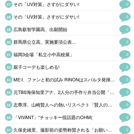
その「UV対策」さすがにダサい!
0
その「UV対策」さすがにダサい!
0
広島叡智学園高、出願開始
0
群馬県公立高、実施要項公表…
0
福岡3会場「私立小中高校展」
0
親子コーデも楽しめる!
0
ME:I、ファンと初の試み RINONはスパルタ発揮「もっとお腹から出して!」
0
元TBS海保知里アナ、2人分の手作り弁当公開「品数豊富で彩りも綺麗」
0
志尊淳、山崎賢人への熱いリスペクト「賢人のためだったらみんな頑張る」
0
「VIVANT」“チョッキー役話題のOHM(
0
久保史緒里、撮影前の姿勢称賛される「お願いしてよかったと確信した瞬間」
0