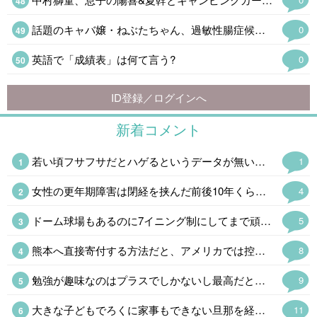
話題のキャバ嬢・ねぶたちゃん、過敏性腸症候群に苦しんだ思春期・母の蒸発…“どん底からの脱出劇「生きるのって大変」
0
英語で「成績表」は何て言う?
0
ID登録／ログインへ
新着コメント
若い頃フサフサだとハゲるというデータが無いのは知っているんですが、長年理容室をやっている方は自信を持って言うんですよ。 現場の感覚は大事なので、あるかもしれないと思ってます。 あとは年配者による経験談ですね、若い頃毛量が多かった人ほどハゲていると言う人に沢山出会いました。 僕にとって体験談は貴重なデータですが、無関係だと思いたいw
1
女性の更年期障害は閉経を挟んだ前後10年くらいだけど、男性はホルモンが減り続けるので区切りがないし、60代になって老年期だから大丈夫ということもないそうだ。(それくらいで発症する場合も多い) 問題は生活習慣病が悪化したり、フレイルの加速で足腰が怪しくなったり、認知症のリスクが上がるというのでかなり厄介である。男性の乳ガンより確率は高いんだからもっと知られるべきだと思う。
4
ドーム球場もあるのに7イニング制にしてまで頑なに甲子園でやるのはたんに利用料がタダという理由らしい。ユニフォームが派手で学生野球らしくないと明治時代みたいなコト言ってた高野連もうまくやれんもんだ。
5
熊本へ直接寄付する方法だと、アメリカでは控除の対象にならない 泣 こっちからだとクレカで寄付するのが手数料取られないし一番簡単なんだけど、控除を受けたいから日本へ寄付する時はアメリカの赤十字を経由してる
8
勉強が趣味なのはプラスでしかないし最高だと思う 最近、勉強しない人はダメだと思う出来事が多くて、より強く思う 勉強しない人は努力しないから、だらしないし疲れる
9
大きな子どもでろくに家事もできない旦那を経済的に自立した嫁さんが捨てるという話が多いのだが、そもそもなぜこんなのと結婚したのか、オトコをみる目が絶望的になかったのかと考えてしまう。
11