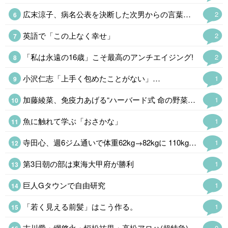
広末涼子、病名公表を決断した次男からの言葉「言い訳にするのも嫌だった」
2
英語で「この上なく幸せ」
2
「私は永遠の16歳」こそ最高のアンチエイジング!
2
小沢仁志「上手く包めたことがない」…
1
加藤綾菜、免疫力あげる“ハーバード式 命の野菜スープ公開「野菜たっぷりで…
1
魚に触れて学ぶ「おさかな」
1
寺田心、週6ジム通いで体重62kg→82kgに 110kgのベンチプレス…
1
第3日朝の部は東海大甲府が勝利
1
巨人Gタウンで自由研究
1
「若く見える前髪」はこう作る。
1
吉川愛・綱啓永・恒松祐里・高松アロハ(超特急)、仲良くなったきっかけのアニメとは「個性があるアニメね」
0