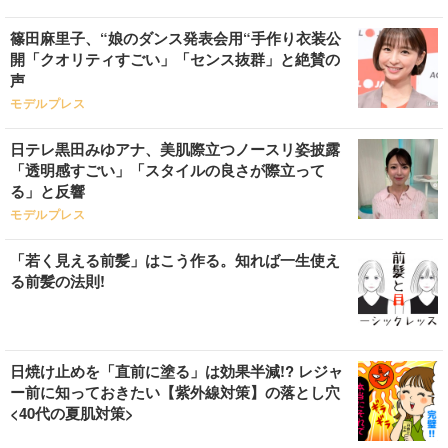
篠田麻里子、“娘のダンス発表会用“手作り衣装公
開「クオリティすごい」「センス抜群」と絶賛の
声
モデルプレス
日テレ黒田みゆアナ、美肌際立つノースリ姿披露
「透明感すごい」「スタイルの良さが際立って
る」と反響
モデルプレス
「若く見える前髪」はこう作る。知れば一生使え
る前髪の法則!
日焼け止めを「直前に塗る」は効果半減!? レジャ
ー前に知っておきたい【紫外線対策】の落とし穴
<40代の夏肌対策>