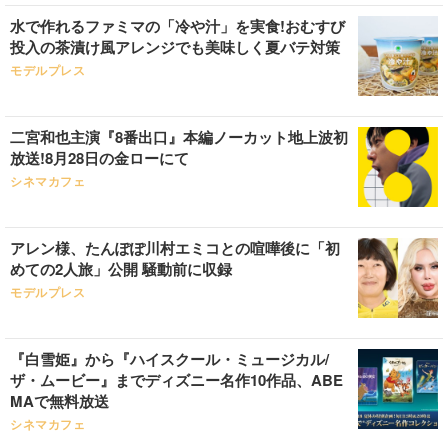
水で作れるファミマの「冷や汁」を実食!おむすび
投入の茶漬け風アレンジでも美味しく夏バテ対策
モデルプレス
二宮和也主演『8番出口』本編ノーカット地上波初
放送!8月28日の金ローにて
シネマカフェ
アレン様、たんぽぽ川村エミコとの喧嘩後に「初
めての2人旅」公開 騒動前に収録
モデルプレス
『白雪姫』から『ハイスクール・ミュージカル/
ザ・ムービー』までディズニー名作10作品、ABE
MAで無料放送
シネマカフェ