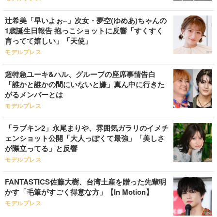
辻希美「早いよぉ~」次女・夢空(ゆめあ)ちゃんの
1歳誕生日報告 抱っこショットに反響「すくすく
育ってて嬉しい」「天使」
モデルプレス
超特急ユーキ&ハル、グループの座席事情告白
「誰かと誰かの間にいないと嫌」真ん中に行きた
がるメンバーとは
モデルプレス
「ラブキン2」永尾まりや、雰囲気ガラリのイメチ
ェンショット公開「大人っぽくて最強」「美しさ
が際立ってる」と反響
モデルプレス
FANTASTICS佐藤大樹、台湾土産を贈った先輩明
かす「毛筆がすごく得意な方」【In Motion】
モデルプレス