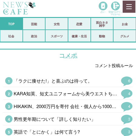
占い
登録•
ログイン
マイルーム
面白ネタ
ホーム
TOP
芸能
女性
恋愛
お金
雑学
社会
政治
社会
政治
スポーツ
健康・生活
動物
グルメ
経済
海外
コメポ
当たる占い師
芸能
スポーツ
コメント投稿ルール
恋愛
ビックリ
「ラクに痩せた!」と喜ぶのは待って。
6
コメントポスト
アリ／ナシ
KARA知英、短丈ユニフォームから美ウエストちらり「脚長すぎてびっくり」
4
リリース
ショップ
HIKAKIN、2000万円を寄付 会社・個人から1000万&1万4400本の…
4
登録・ログイン/マイルーム
男性更年期について「詳しく知りたい」
3
英語で「とにかく」は何て言う?
3