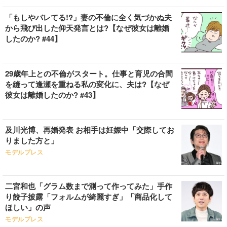
「もしやバレてる!?」妻の不倫に全く気づかぬ夫
から飛び出した仰天発言とは?【なぜ彼女は離婚
したのか? #44】
29歳年上との不倫がスタート。仕事と育児の合間
を縫って逢瀬を重ねる私の変化に、夫は?【なぜ
彼女は離婚したのか? #43】
及川光博、再婚発表 お相手は妊娠中「交際してお
りました方と」
モデルプレス
二宮和也「グラム数まで測って作ってみた」手作
り餃子披露「フォルムが綺麗すぎ」「商品化して
ほしい」の声
モデルプレス