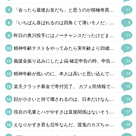
「会ったら最後お友だち」と思うのが積極奇異型アスペルガーである。対人関係の距離感がバグってるの「でなんなんだ、このヒトは」と思われることが多い。
11
「いちばん喜ばれるのは四角くて薄いモノだ」とミニ角榮さんみたいな先代は言ってたけど、物資はヒカキンさんみたいに同じモノを大量にというのはアリだけど個人でとなると仕分け作業が大変になりそうだ。 ちょっと前に戦地にしゃもじという怪しい木のオブジェを送った総理大臣がいたけど、もらった方はナンジャコレはだったろうなぁ。
9
昨日の奥川投手にはノーチャンスだったけどまあ、しょうがない。スタメンも入団3年目くらいの選手ばかりで前監督が「育成してたら最下位」と言ったメンバーでよくやってる。最近は外国人選手もわりと当たるしFAなしで若手に蓋をしないようになっていくのかな。らしくないけど。
11
精神年齢テストをやってみたら実年齢より20歳若い45歳だった。まだ現役なみに仕事してるからかな。 今の60代はだいたい10年ほど精神年齢が若いヒトが多いそうだけど。
11
義援金振り込みにしたよ🤗 確定申告の時、申告できるし✌ HIKAKINみたいに物資送るのもイイネ
13
精神年齢が低いのに、本人は高いと思い込んでる場合は❓️🤔 「俺は精神年齢50才」が口癖の同級生がいるんだけど、滅茶苦茶ガキなんだよね~😂 気づいてないの本人だけで草なんだけど、本人は思い込んでるから長生きできないのかな❓️
13
楽天クラッチ募金で寄付完了。 カフェ民情報で、熊本県のホームページから義援金を送れる事を知ったけど、期限切れ間近のポイントがあったから、今回は楽天ポイントで。
15
顔が小さいと持て囃されるのは、日本だけなんだよね、 平安時代は、顔は大きいというか、下膨れだったり、美人の定義だったのに、いつの間にか小顔にすり替わったよね。
14
現在の毛量とハゲやすさは直接関係はないそうだ。 まあ、昔から丁髷が結えなくなったら出家して坊主というのが王道である。骸骨に毛が生えてたら怖い。
17
えなりかずき君も厄年なんだ。渡鬼のカズちゃんもこれで泉ピン子さんの後釜ができたとファンを期待させた天才だったけどほとんど見ないし。なかなか子役から大人の役者でやってくのも大変なもんだ。
16