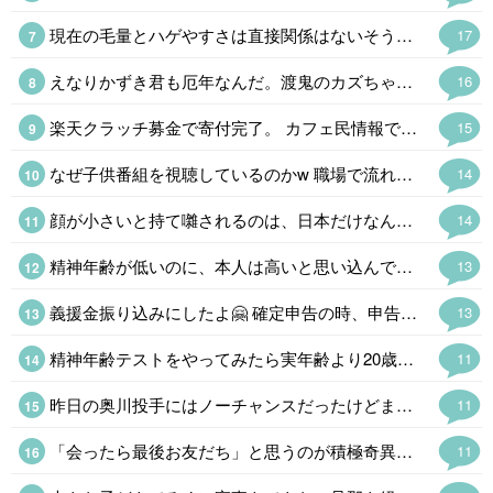
現在の毛量とハゲやすさは直接関係はないそうだ。 まあ、昔から丁髷が結えなくなったら出家して坊主というのが王道である。骸骨に毛が生えてたら怖い。
17
えなりかずき君も厄年なんだ。渡鬼のカズちゃんもこれで泉ピン子さんの後釜ができたとファンを期待させた天才だったけどほとんど見ないし。なかなか子役から大人の役者でやってくのも大変なもんだ。
16
楽天クラッチ募金で寄付完了。 カフェ民情報で、熊本県のホームページから義援金を送れる事を知ったけど、期限切れ間近のポイントがあったから、今回は楽天ポイントで。
15
なぜ子供番組を視聴しているのかw 職場で流れているんでしょうかねw 子供番組は当たり障り無いので、流しっぱなしに出来ますからね、 、という事に。 趣味で視聴してるなら怖いのでw
14
顔が小さいと持て囃されるのは、日本だけなんだよね、 平安時代は、顔は大きいというか、下膨れだったり、美人の定義だったのに、いつの間にか小顔にすり替わったよね。
14
精神年齢が低いのに、本人は高いと思い込んでる場合は❓️🤔 「俺は精神年齢50才」が口癖の同級生がいるんだけど、滅茶苦茶ガキなんだよね~😂 気づいてないの本人だけで草なんだけど、本人は思い込んでるから長生きできないのかな❓️
13
義援金振り込みにしたよ🤗 確定申告の時、申告できるし✌ HIKAKINみたいに物資送るのもイイネ
13
精神年齢テストをやってみたら実年齢より20歳若い45歳だった。まだ現役なみに仕事してるからかな。 今の60代はだいたい10年ほど精神年齢が若いヒトが多いそうだけど。
11
昨日の奥川投手にはノーチャンスだったけどまあ、しょうがない。スタメンも入団3年目くらいの選手ばかりで前監督が「育成してたら最下位」と言ったメンバーでよくやってる。最近は外国人選手もわりと当たるしFAなしで若手に蓋をしないようになっていくのかな。らしくないけど。
11
「会ったら最後お友だち」と思うのが積極奇異型アスペルガーである。対人関係の距離感がバグってるの「でなんなんだ、このヒトは」と思われることが多い。
11