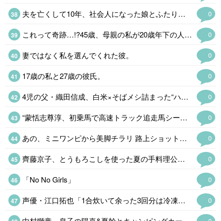
夫を亡くして10年、社会人になった娘とふたり暮らし。
0
これって奇跡…!?45歳、母親の私が20歳年下の人気俳優と恋仲になるなんて【キセキノコイ#
0
妻ではなく私を選んでくれた彼。
0
17歳の私と27歳の彼氏。
0
4児の父・織田信成、白米×そばメシ詰まった“ハイブリッド茶色弁当公開「ボ…
0
“蒙恬志尊淳、初乗馬で高速トラック追走馬シーン増加
0
あの、ミニワンピから美脚チラリ 路上ショットに「スタイル抜群」…
0
齊藤京子、とうもろこしを使った夏の手料理公開「彩り豊かで美味しそう」…
0
「No No Girls」
0
声優・江口拓也「1合炊いて余った3回分は冷凍おにぎりに」…
0
中村獅童、息子の陽喜&夏幹とキャンピングカー旅へ「贅沢な家族時間ですね」
0