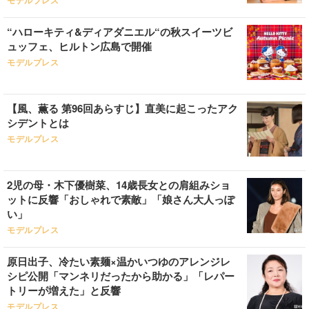
モデルプレス
“ハローキティ&ディアダニエル“の秋スイーツビ
ュッフェ、ヒルトン広島で開催
モデルプレス
【風、薫る 第96回あらすじ】直美に起こったアク
シデントとは
モデルプレス
2児の母・木下優樹菜、14歳長女との肩組みショ
ットに反響「おしゃれで素敵」「娘さん大人っぽ
い」
モデルプレス
原日出子、冷たい素麺×温かいつゆのアレンジレ
シピ公開「マンネリだったから助かる」「レパー
トリーが増えた」と反響
モデルプレス