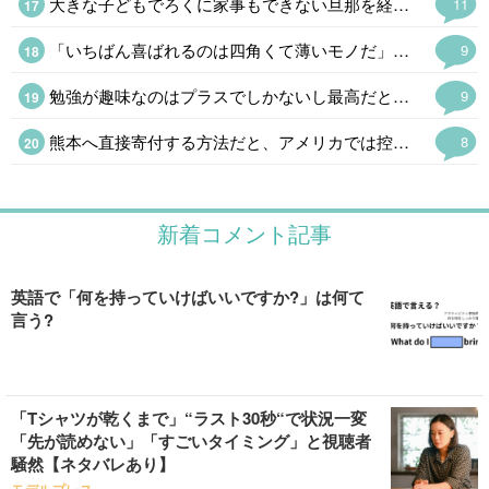
大きな子どもでろくに家事もできない旦那を経済的に自立した嫁さんが捨てるという話が多いのだが、そもそもなぜこんなのと結婚したのか、オトコをみる目が絶望的になかったのかと考えてしまう。
11
「いちばん喜ばれるのは四角くて薄いモノだ」とミニ角榮さんみたいな先代は言ってたけど、物資はヒカキンさんみたいに同じモノを大量にというのはアリだけど個人でとなると仕分け作業が大変になりそうだ。 ちょっと前に戦地にしゃもじという怪しい木のオブジェを送った総理大臣がいたけど、もらった方はナンジャコレはだったろうなぁ。
9
勉強が趣味なのはプラスでしかないし最高だと思う 最近、勉強しない人はダメだと思う出来事が多くて、より強く思う 勉強しない人は努力しないから、だらしないし疲れる
9
熊本へ直接寄付する方法だと、アメリカでは控除の対象にならない 泣 こっちからだとクレカで寄付するのが手数料取られないし一番簡単なんだけど、控除を受けたいから日本へ寄付する時はアメリカの赤十字を経由してる
8
新着コメント記事
英語で「何を持っていけばいいですか?」は何て
言う?
「Tシャツが乾くまで」“ラスト30秒“で状況一変
「先が読めない」「すごいタイミング」と視聴者
騒然【ネタバレあり】