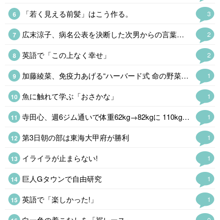
「若く見える前髪」はこう作る。
3
広末涼子、病名公表を決断した次男からの言葉「言い訳にするのも嫌だった」
2
英語で「この上なく幸せ」
2
加藤綾菜、免疫力あげる“ハーバード式 命の野菜スープ公開「野菜たっぷりで…
1
魚に触れて学ぶ「おさかな」
1
寺田心、週6ジム通いで体重62kg→82kgに 110kgのベンチプレス…
1
第3日朝の部は東海大甲府が勝利
1
イライラが止まらない!
1
巨人Gタウンで自由研究
1
英語で「楽しかった!」
1
白一色の着こなしを「裾レース」
0