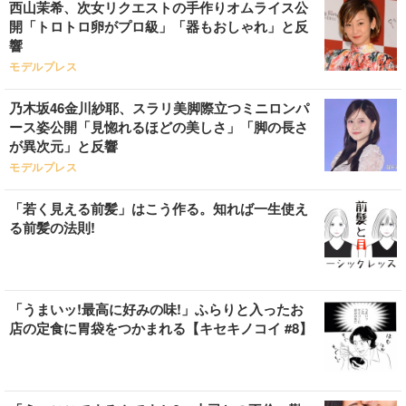
西山茉希、次女リクエストの手作りオムライス公
開「トロトロ卵がプロ級」「器もおしゃれ」と反
響
モデルプレス
乃木坂46金川紗耶、スラリ美脚際立つミニロンパ
ース姿公開「見惚れるほどの美しさ」「脚の長さ
が異次元」と反響
モデルプレス
「若く見える前髪」はこう作る。知れば一生使え
る前髪の法則!
「うまいッ!最高に好みの味!」ふらりと入ったお
店の定食に胃袋をつかまれる【キセキノコイ #8】