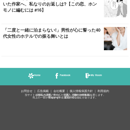
いた作家へ、私なりのお返しは?【この恋、ホン
モノに編むには #16】
「二度と一緒に泊まらない!」男性が心に誓った40
代女性のホテルでの振る舞いとは
Home
Facebook
My Room
お問合せ
広告掲載
会社概要
個人情報保護方針
利用規約
当サイトに掲載の記事・見出し・写真・画像の無断転載を禁じます。
紹介した商品/サービスを購入、契約した場合に、
売上の一部が弊社サイトに還元されることがあります。
Copyright © 2026 IID, Inc.