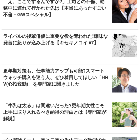
「え、ここでするんですか?」上司との不倫、勤
務中に連れて行かれた先は【本当にあったすごい
不倫・GWスペシャル】
ライバルの後輩俳優に重要な役を奪われた!嫌味な
発言に怒りが込み上げる【キセキノコイ #7】
更年期対策も、仕事能力アップも可能?スマート
ウォッチ購入を迷う人、ぜひ着目してほしい「HR
V(心拍変動)」を専門家に聞きました
「牛乳は太る」は間違いだった?更年期女性こそ
上手に取り入れるべき納得の理由とは【専門家が
解説】