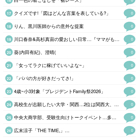
クイズです!「図はどんな言葉を表している?」
0
りん、黒川医師からの意外な提案
0
川口春奈&高杉真宙の愛おしい日常…『ママがもうこの世界にいなくても私の命の日記』場面写真
0
葵(内田有紀)、澄晴(
0
「女ってラクに稼げていいよな~」
0
「パパの方が好きだってさ!」
0
4歳~小3対象「プレジデントFamily祭2026」
0
高校生が志願したい大学・関西…2位は関西大、1位は?
0
中央大商学部、受験生向けトークイベント…多摩・Zoomで8/22
0
広末涼子「THE TIME,」…
0