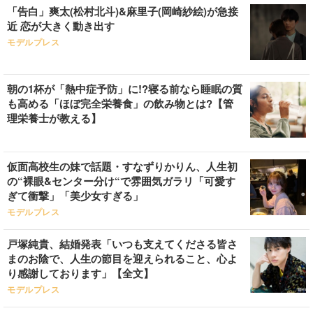
「告白」爽太(松村北斗)&麻里子(岡崎紗絵)が急接
近 恋が大きく動き出す
モデルプレス
朝の1杯が「熱中症予防」に!?寝る前なら睡眠の質
も高める「ほぼ完全栄養食」の飲み物とは?【管
理栄養士が教える】
仮面高校生の妹で話題・すなずりかりん、人生初
の“裸眼&センター分け“で雰囲気ガラリ「可愛す
ぎて衝撃」「美少女すぎる」
モデルプレス
戸塚純貴、結婚発表「いつも支えてくださる皆さ
まのお陰で、人生の節目を迎えられること、心よ
り感謝しております」【全文】
モデルプレス