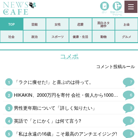
占い
登録•
ログイン
マイルーム
面白ネタ
ホーム
TOP
芸能
女性
恋愛
お金
雑学
社会
政治
社会
政治
スポーツ
健康・生活
動物
グルメ
経済
海外
コメポ
当たる占い師
芸能
スポーツ
コメント投稿ルール
恋愛
ビックリ
「ラクに痩せた!」と喜ぶのは待って。
7
コメントポスト
アリ／ナシ
HIKAKIN、2000万円を寄付 会社・個人から1000万&1万4400本の…
6
リリース
ショップ
男性更年期について「詳しく知りたい」
3
登録・ログイン/マイルーム
英語で「とにかく」は何て言う?
3
「私は永遠の16歳」こそ最高のアンチエイジング!
3