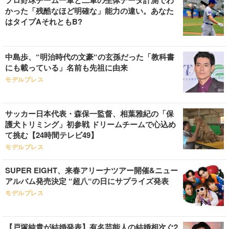
プロ野球チーム一軍と二軍の生体データ計測でわ
かった「残酷なほど明確な」能力の違い。あなた
はタイプAそれともB?
中島歩、“明治時代の文豪“の玄孫だった「教科書
にも載っている」名前も先祖に由来
モデルプレス
サッカー日本代表・森保一監督、相葉雅紀の「保
護犬トリミング」初参戦 ドリームチームで心込め
て挑む【24時間テレビ49】
モデルプレス
SUPER EIGHT、来春アリーナツアー開催&ニュー
アルバム発売決定 “超八“の日にサプライズ発表
モデルプレス
【戸塚純貴が結婚発表】有名芸能人の結婚相次ぐ2