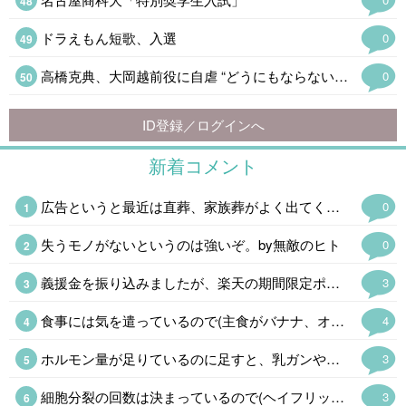
ドラえもん短歌、入選
0
高橋克典、大岡越前役に自虐 “どうにもならないポイント告白「補っていきたい」…
0
ID登録／ログインへ
新着コメント
広告というと最近は直葬、家族葬がよく出てくるけど、求人サイトの「昆虫·正社員」というのと不動産サイトの「2LDK0.9万円」(超絶事故物件にしてもあり得ない誤植だ)のインパクト半端なかった。
0
失うモノがないというのは強いぞ。by無敵のヒト
0
義援金を振り込みましたが、楽天の期間限定ポイントがあったので、ポイントも少しだけ(金額はショボいので㊙️)にはなりますが寄付させて戴きました。 この暑さによる二次災害も心配ですが、支援物資の仕分けが追い付かず停止しているそうなので、今回はお金だけにしました👛 現地のボランティアの方にも頭が下がります。
3
食事には気を遣っているので(主食がバナナ、オートミール、全粒粉クラッカー、今の時期はトウモロコシも🌟)食生活には自信があるのですが、旅行で飲み食いしたり自分用お土産😂で2kg太ったのでダイエット中です。 普段の食生活に戻して、食後の血糖値急上昇を阻止する足踏み運動も始めました。 大体1kg落ちたので、あと半分頑張ります。
4
ホルモン量が足りているのに足すと、乳ガンや血栓のリスクが増したり、余計にホルモンバランスが崩れるので処方されなかったのは当然です😅 即効性を求めるならプラセンタ注射(48歳なら保険適応)がありますし、漢方薬もあります。 完全に情報不足です💧
3
細胞分裂の回数は決まっているので(ヘイフリック限界)、もしかすると!と思ってAIに聞いてみました。 「若いうちに毛量が多いからといって毛根の細胞分裂の回数を早く消費するわけではないため、安心してください」と言われました😂
3