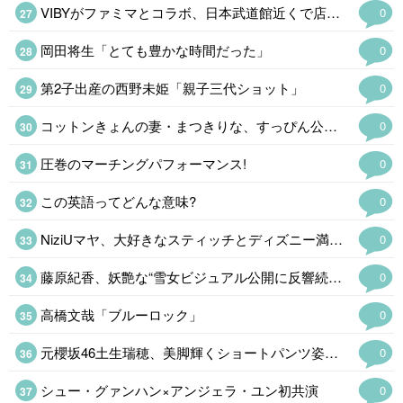
VIBYがファミマとコラボ、日本武道館近くで店舗ラッピング&限定
0
岡田将生「とても豊かな時間だった」
0
第2子出産の西野未姫「親子三代ショット」
0
コットンきょんの妻・まつきりな、すっぴん公開&肌の悩み告白「お肌綺麗すぎる」
0
圧巻のマーチングパフォーマンス!
0
この英語ってどんな意味?
0
NiziUマヤ、大好きなスティッチとディズニー満喫「愛が伝わる」…
0
藤原紀香、妖艶な“雪女ビジュアル公開に反響続々「美しすぎて二度見」…
0
高橋文哉「ブルーロック」
0
元櫻坂46土生瑞穂、美脚輝くショートパンツ姿公開「脚が長くて綺麗」…
0
シュー・グァンハン×アンジェラ・ユン初共演
0