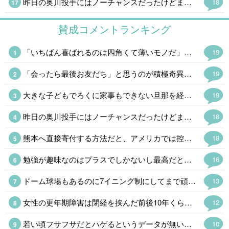
昨日の奥川投手にはノーチャンスだったけどまあ、しょうがない。スタメンも入団3年目くらいの選手ばかりで前監督が「育成してたら最下位」と言ったメンバーでよくやってる。最近は外国人選手もわりと当たるしFAなしで若手に蓋をしないようになっていくのかな。らしくないけど。
18
賛成コメントランキング
「いちばん喜ばれるのは四角くて薄いモノだ」とミニ角榮さんみたいな先代は言ってたけど、物資はヒカキンさんみたいに同じモノを大量にというのはアリだけど個人でとなると仕分け作業が大変になりそうだ。 ちょっと前に戦地にしゃもじという怪しい木のオブジェを送った総理大臣がいたけど、もらった方はナンジャコレはだったろうなぁ。
19
「会ったら最後お友だち」と思うのが積極奇異型アスペルガーである。対人関係の距離感がバグってるの「でなんなんだ、このヒトは」と思われることが多い。
19
大きな子どもでろくに家事もできない旦那を経済的に自立した嫁さんが捨てるという話が多いのだが、そもそもなぜこんなのと結婚したのか、オトコをみる目が絶望的になかったのかと考えてしまう。
19
昨日の奥川投手にはノーチャンスだったけどまあ、しょうがない。スタメンも入団3年目くらいの選手ばかりで前監督が「育成してたら最下位」と言ったメンバーでよくやってる。最近は外国人選手もわりと当たるしFAなしで若手に蓋をしないようになっていくのかな。らしくないけど。
18
熊本へ直接寄付する方法だと、アメリカでは控除の対象にならない 泣 こっちからだとクレカで寄付するのが手数料取られないし一番簡単なんだけど、控除を受けたいから日本へ寄付する時はアメリカの赤十字を経由してる
18
勉強が趣味なのはプラスでしかないし最高だと思う 最近、勉強しない人はダメだと思う出来事が多くて、より強く思う 勉強しない人は努力しないから、だらしないし疲れる
16
ドーム球場もあるのに7イニング制にしてまで頑なに甲子園でやるのはたんに利用料がタダという理由らしい。ユニフォームが派手で学生野球らしくないと明治時代みたいなコト言ってた高野連もうまくやれんもんだ。
13
女性の更年期障害は閉経を挟んだ前後10年くらいだけど、男性はホルモンが減り続けるので区切りがないし、60代になって老年期だから大丈夫ということもないそうだ。(それくらいで発症する場合も多い) 問題は生活習慣病が悪化したり、フレイルの加速で足腰が怪しくなったり、認知症のリスクが上がるというのでかなり厄介である。男性の乳ガンより確率は高いんだからもっと知られるべきだと思う。
12
若い頃フサフサだとハゲるというデータが無いのは知っているんですが、長年理容室をやっている方は自信を持って言うんですよ。 現場の感覚は大事なので、あるかもしれないと思ってます。 あとは年配者による経験談ですね、若い頃毛量が多かった人ほどハゲていると言う人に沢山出会いました。 僕にとって体験談は貴重なデータですが、無関係だと思いたいw
10