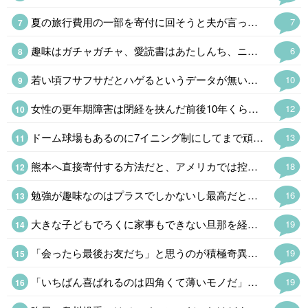
夏の旅行費用の一部を寄付に回そうと夫が言ってくれて、振り込んでくれました。 家計管理は、しっかり者の夫が主導してくれてます、私は精神年齢小学生なのです😓💦
7
趣味はガチャガチャ、愛読書はあたしんち、ニンテンドーDS出る度に並んでます💦 精神年齢小学生です😓ハイ。 よく「若いね」と言われるけど「幼いね」を変換してるの気付いてます💦
6
若い頃フサフサだとハゲるというデータが無いのは知っているんですが、長年理容室をやっている方は自信を持って言うんですよ。 現場の感覚は大事なので、あるかもしれないと思ってます。 あとは年配者による経験談ですね、若い頃毛量が多かった人ほどハゲていると言う人に沢山出会いました。 僕にとって体験談は貴重なデータですが、無関係だと思いたいw
10
女性の更年期障害は閉経を挟んだ前後10年くらいだけど、男性はホルモンが減り続けるので区切りがないし、60代になって老年期だから大丈夫ということもないそうだ。(それくらいで発症する場合も多い) 問題は生活習慣病が悪化したり、フレイルの加速で足腰が怪しくなったり、認知症のリスクが上がるというのでかなり厄介である。男性の乳ガンより確率は高いんだからもっと知られるべきだと思う。
12
ドーム球場もあるのに7イニング制にしてまで頑なに甲子園でやるのはたんに利用料がタダという理由らしい。ユニフォームが派手で学生野球らしくないと明治時代みたいなコト言ってた高野連もうまくやれんもんだ。
13
熊本へ直接寄付する方法だと、アメリカでは控除の対象にならない 泣 こっちからだとクレカで寄付するのが手数料取られないし一番簡単なんだけど、控除を受けたいから日本へ寄付する時はアメリカの赤十字を経由してる
18
勉強が趣味なのはプラスでしかないし最高だと思う 最近、勉強しない人はダメだと思う出来事が多くて、より強く思う 勉強しない人は努力しないから、だらしないし疲れる
16
大きな子どもでろくに家事もできない旦那を経済的に自立した嫁さんが捨てるという話が多いのだが、そもそもなぜこんなのと結婚したのか、オトコをみる目が絶望的になかったのかと考えてしまう。
19
「会ったら最後お友だち」と思うのが積極奇異型アスペルガーである。対人関係の距離感がバグってるの「でなんなんだ、このヒトは」と思われることが多い。
19
「いちばん喜ばれるのは四角くて薄いモノだ」とミニ角榮さんみたいな先代は言ってたけど、物資はヒカキンさんみたいに同じモノを大量にというのはアリだけど個人でとなると仕分け作業が大変になりそうだ。 ちょっと前に戦地にしゃもじという怪しい木のオブジェを送った総理大臣がいたけど、もらった方はナンジャコレはだったろうなぁ。
19