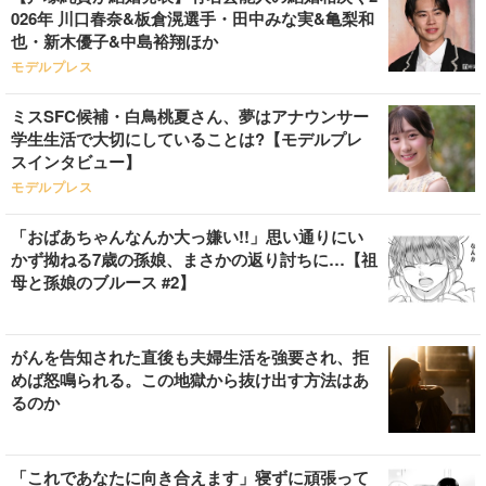
026年 川口春奈&板倉滉選手・田中みな実&亀梨和
也・新木優子&中島裕翔ほか
モデルプレス
ミスSFC候補・白鳥桃夏さん、夢はアナウンサー
学生生活で大切にしていることは?【モデルプレ
スインタビュー】
モデルプレス
「おばあちゃんなんか大っ嫌い!!」思い通りにい
かず拗ねる7歳の孫娘、まさかの返り討ちに…【祖
母と孫娘のブルース #2】
がんを告知された直後も夫婦生活を強要され、拒
めば怒鳴られる。この地獄から抜け出す方法はあ
るのか
「これであなたに向き合えます」寝ずに頑張って