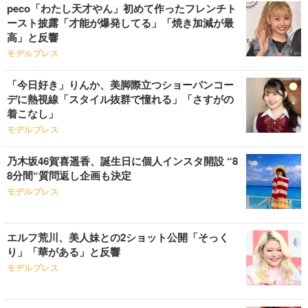
peco「わたし天才やん」初めて作ったフレンチト
ースト披露「才能が爆発してる」「焼き加減が最
高」と反響
モデルプレス
「今日好き」りんか、美脚際立つショーパンコー
デに熱視線「スタイル抜群で憧れる」「さすがの
着こなし」
モデルプレス
乃木坂46賀喜遥香、誕生日に個人インスタ開設 “8
8分間“質問返し企画も決定
モデルプレス
エルフ荒川、美人妹との2ショット公開「そっく
り」「華がある」と反響
モデルプレス