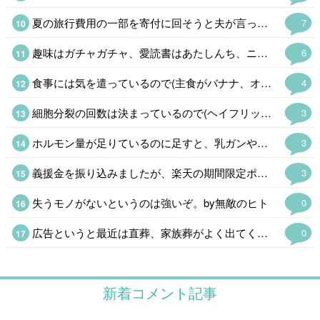
夏の旅行費用の一部を寄付に回そうと夫が言ってくれて、振り込んでくれました。 家計管理は、しっかり者の夫が主導してくれてます、私は精神年齢小学生なのです😓💦
7
趣味はガチャガチャ、愛読書はあたしんち、ニンテンドーDS出る度に並んでます💦 精神年齢小学生です😓ハイ。 よく「若いね」と言われるけど「幼いね」を変換してるの気付いてます💦
6
食事には気を遣っているので(主食がバナナ、オートミール、全粒粉クラッカー、今の時期はトウモロコシも🌟)食生活には自信があるのですが、旅行で飲み食いしたり自分用お土産😂で2kg太ったのでダイエット中です。 普段の食生活に戻して、食後の血糖値急上昇を阻止する足踏み運動も始めました。 大体1kg落ちたので、あと半分頑張ります。
4
細胞分裂の回数は決まっているので(ヘイフリック限界)、もしかすると!と思ってAIに聞いてみました。 「若いうちに毛量が多いからといって毛根の細胞分裂の回数を早く消費するわけではないため、安心してください」と言われました😂
3
ホルモン量が足りているのに足すと、乳ガンや血栓のリスクが増したり、余計にホルモンバランスが崩れるので処方されなかったのは当然です😅 即効性を求めるならプラセンタ注射(48歳なら保険適応)がありますし、漢方薬もあります。 完全に情報不足です💧
3
義援金を振り込みましたが、楽天の期間限定ポイントがあったので、ポイントも少しだけ(金額はショボいので㊙️)にはなりますが寄付させて戴きました。 この暑さによる二次災害も心配ですが、支援物資の仕分けが追い付かず停止しているそうなので、今回はお金だけにしました👛 現地のボランティアの方にも頭が下がります。
3
失うモノがないというのは強いぞ。by無敵のヒト
0
広告というと最近は直葬、家族葬がよく出てくるけど、求人サイトの「昆虫·正社員」というのと不動産サイトの「2LDK0.9万円」(超絶事故物件にしてもあり得ない誤植だ)のインパクト半端なかった。
0
新着コメント記事