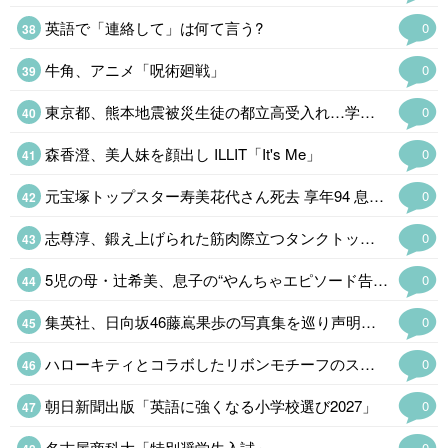
英語で「連絡して」は何て言う?
0
牛角、アニメ「呪術廻戦」
0
東京都、熊本地震被災生徒の都立高受入れ…学力検査
0
森香澄、美人妹を顔出し ILLIT「It's Me」
0
元宝塚トップスター寿美花代さん死去 享年94 息子・高嶋政宏&政伸がコメント…
0
志尊淳、鍛え上げられた筋肉際立つタンクトップ姿にファン歓喜「ギャップがす…
0
5児の母・辻希美、息子の“やんちゃエピソード告白「菓子折りを買い溜めしてい…
0
集英社、日向坂46藤嶌果歩の写真集を巡り声明発表 注意喚起も「必要に応じて法的措置を含む対応を検討」
0
ハローキティとコラボしたリボンモチーフのスイーツビュッフェ、京都センチュリーホテルで開催
0
朝日新聞出版「英語に強くなる小学校選び2027」
0
名古屋商科大「特別奨学生入試」
0