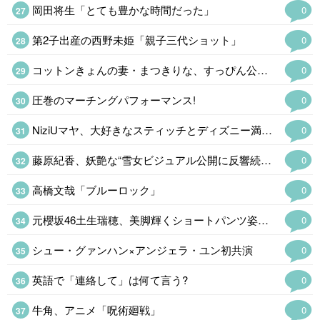
岡田将生「とても豊かな時間だった」
0
第2子出産の西野未姫「親子三代ショット」
0
コットンきょんの妻・まつきりな、すっぴん公開&肌の悩み告白「お肌綺麗すぎる」
0
圧巻のマーチングパフォーマンス!
0
NiziUマヤ、大好きなスティッチとディズニー満喫「愛が伝わる」…
0
藤原紀香、妖艶な“雪女ビジュアル公開に反響続々「美しすぎて二度見」…
0
高橋文哉「ブルーロック」
0
元櫻坂46土生瑞穂、美脚輝くショートパンツ姿公開「脚が長くて綺麗」…
0
シュー・グァンハン×アンジェラ・ユン初共演
0
英語で「連絡して」は何て言う?
0
牛角、アニメ「呪術廻戦」
0