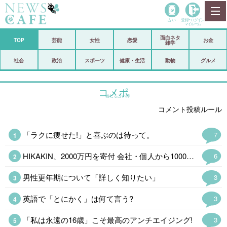
占い
登録•
ログイン
マイルーム
面白ネタ
ホーム
TOP
芸能
女性
恋愛
お金
雑学
社会
政治
社会
政治
スポーツ
健康・生活
動物
グルメ
経済
海外
コメポ
当たる占い師
芸能
スポーツ
コメント投稿ルール
恋愛
ビックリ
「ラクに痩せた!」と喜ぶのは待って。
7
コメントポスト
アリ／ナシ
HIKAKIN、2000万円を寄付 会社・個人から1000万&1万4400本の…
6
リリース
ショップ
男性更年期について「詳しく知りたい」
3
登録・ログイン/マイルーム
英語で「とにかく」は何て言う?
3
「私は永遠の16歳」こそ最高のアンチエイジング!
3