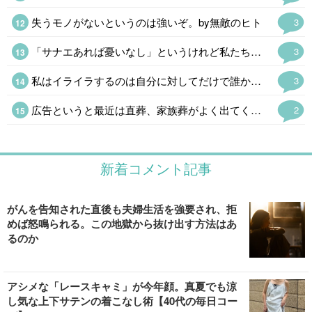
失うモノがないというのは強いぞ。by無敵のヒト
3
「サナエあれば憂いなし」というけれど私たちは「ソナエがなくて憂うばかり」である。
3
私はイライラするのは自分に対してだけで誰かがすることにはまあ、ニンゲンがやることだからしょうがない。おもしろいことをするなぁという感じ。 AI君によると「地獄のような脳内環境」だそうだ。
3
広告というと最近は直葬、家族葬がよく出てくるけど、求人サイトの「昆虫·正社員」というのと不動産サイトの「2LDK0.9万円」(超絶事故物件にしてもあり得ない誤植だ)のインパクト半端なかった。
2
新着コメント記事
がんを告知された直後も夫婦生活を強要され、拒
めば怒鳴られる。この地獄から抜け出す方法はあ
るのか
アシメな「レースキャミ」が今年顔。真夏でも涼
し気な上下サテンの着こなし術【40代の毎日コー