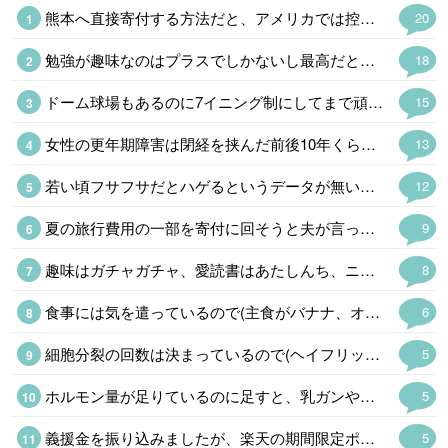
熊本へ直接寄付する方法だと、アメリカでは控除の対象にならない 泣 こっちからだとクレカで寄付するのが手数料取られないし一番簡単なんだけど、控除を受けたいから日本へ寄付する時はアメリカの赤十字を経由してる
20
勉強が趣味なのはプラスでしかないし最高だと思う 最近、勉強しない人はダメだと思う出来事が多くて、より強く思う 勉強しない人は努力しないから、だらしないし疲れる
18
ドーム球場もあるのに7イニング制にしてまで頑なに甲子園でやるのはたんに利用料がタダという理由らしい。ユニフォームが派手で学生野球らしくないと明治時代みたいなコト言ってた高野連もうまくやれんもんだ。
15
女性の更年期障害は閉経を挟んだ前後10年くらいだけど、男性はホルモンが減り続けるので区切りがないし、60代になって老年期だから大丈夫ということもないそうだ。(それくらいで発症する場合も多い) 問題は生活習慣病が悪化したり、フレイルの加速で足腰が怪しくなったり、認知症のリスクが上がるというのでかなり厄介である。男性の乳ガンより確率は高いんだからもっと知られるべきだと思う。
13
若い頃フサフサだとハゲるというデータが無いのは知っているんですが、長年理容室をやっている方は自信を持って言うんですよ。 現場の感覚は大事なので、あるかもしれないと思ってます。 あとは年配者による経験談ですね、若い頃毛量が多かった人ほどハゲていると言う人に沢山出会いました。 僕にとって体験談は貴重なデータですが、無関係だと思いたいw
12
夏の旅行費用の一部を寄付に回そうと夫が言ってくれて、振り込んでくれました。 家計管理は、しっかり者の夫が主導してくれてます、私は精神年齢小学生なのです😓💦
9
趣味はガチャガチャ、愛読書はあたしんち、ニンテンドーDS出る度に並んでます💦 精神年齢小学生です😓ハイ。 よく「若いね」と言われるけど「幼いね」を変換してるの気付いてます💦
8
食事には気を遣っているので(主食がバナナ、オートミール、全粒粉クラッカー、今の時期はトウモロコシも🌟)食生活には自信があるのですが、旅行で飲み食いしたり自分用お土産😂で2kg太ったのでダイエット中です。 普段の食生活に戻して、食後の血糖値急上昇を阻止する足踏み運動も始めました。 大体1kg落ちたので、あと半分頑張ります。
6
細胞分裂の回数は決まっているので(ヘイフリック限界)、もしかすると!と思ってAIに聞いてみました。 「若いうちに毛量が多いからといって毛根の細胞分裂の回数を早く消費するわけではないため、安心してください」と言われました😂
5
ホルモン量が足りているのに足すと、乳ガンや血栓のリスクが増したり、余計にホルモンバランスが崩れるので処方されなかったのは当然です😅 即効性を求めるならプラセンタ注射(48歳なら保険適応)がありますし、漢方薬もあります。 完全に情報不足です💧
5
義援金を振り込みましたが、楽天の期間限定ポイントがあったので、ポイントも少しだけ(金額はショボいので㊙️)にはなりますが寄付させて戴きました。 この暑さによる二次災害も心配ですが、支援物資の仕分けが追い付かず停止しているそうなので、今回はお金だけにしました👛 現地のボランティアの方にも頭が下がります。
5