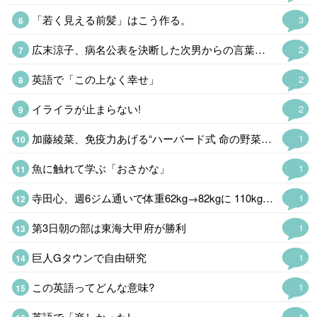
「若く見える前髪」はこう作る。
3
広末涼子、病名公表を決断した次男からの言葉「言い訳にするのも嫌だった」
2
英語で「この上なく幸せ」
2
イライラが止まらない!
2
加藤綾菜、免疫力あげる“ハーバード式 命の野菜スープ公開「野菜たっぷりで…
1
魚に触れて学ぶ「おさかな」
1
寺田心、週6ジム通いで体重62kg→82kgに 110kgのベンチプレス…
1
第3日朝の部は東海大甲府が勝利
1
巨人Gタウンで自由研究
1
この英語ってどんな意味?
1
英語で「楽しかった!」
1