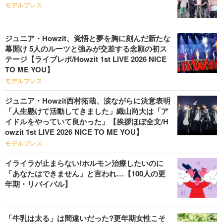
モデルプレス
ジュニア・Howzit、覚悟と夢を胸に刻んだ新たな
幕開け 5人のルーツと強みが交差する念願の初ス
テージ【ライブレポ/Howzit 1st LIVE 2026 NICE
TO ME YOU】
モデルプレス
ジュニア・Howzit西村拓哉、涙ながらに決意表明
「人生懸けて活動してきました」織山尚大は「ア
イドルをやっていて良かった」【挨拶ほぼ全文/H
owzit 1st LIVE 2026 NICE TO ME YOU】
モデルプレス
イライラが止まらない!ホルモン治療したいのに
「あなたはできません」と言われ…【100人の更
年期・リバイバル】
「牛乳は太る」は間違いだった?更年期女性こそ