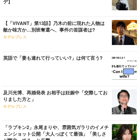
デ】
【「VIVANT」第13話】乃木の前に現れた人物は
敵か味方か…別班奪還へ、事件の首謀者は?
モデルプレス
英語で「妻も連れて行っていい?」は何て言う?
及川光博、再婚発表 お相手は妊娠中「交際してお
りました方と」
モデルプレス
「ラブキン2」永尾まりや、雰囲気ガラリのイメチ
ェンショット公開「大人っぽくて最強」「美しさ