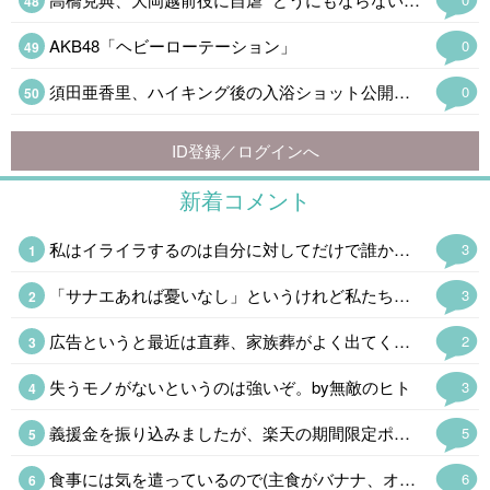
AKB48「ヘビーローテーション」
0
須田亜香里、ハイキング後の入浴ショット公開「ドキッとした」
0
ID登録／ログインへ
新着コメント
私はイライラするのは自分に対してだけで誰かがすることにはまあ、ニンゲンがやることだからしょうがない。おもしろいことをするなぁという感じ。 AI君によると「地獄のような脳内環境」だそうだ。
3
「サナエあれば憂いなし」というけれど私たちは「ソナエがなくて憂うばかり」である。
3
広告というと最近は直葬、家族葬がよく出てくるけど、求人サイトの「昆虫·正社員」というのと不動産サイトの「2LDK0.9万円」(超絶事故物件にしてもあり得ない誤植だ)のインパクト半端なかった。
2
失うモノがないというのは強いぞ。by無敵のヒト
3
義援金を振り込みましたが、楽天の期間限定ポイントがあったので、ポイントも少しだけ(金額はショボいので㊙️)にはなりますが寄付させて戴きました。 この暑さによる二次災害も心配ですが、支援物資の仕分けが追い付かず停止しているそうなので、今回はお金だけにしました👛 現地のボランティアの方にも頭が下がります。
5
食事には気を遣っているので(主食がバナナ、オートミール、全粒粉クラッカー、今の時期はトウモロコシも🌟)食生活には自信があるのですが、旅行で飲み食いしたり自分用お土産😂で2kg太ったのでダイエット中です。 普段の食生活に戻して、食後の血糖値急上昇を阻止する足踏み運動も始めました。 大体1kg落ちたので、あと半分頑張ります。
6