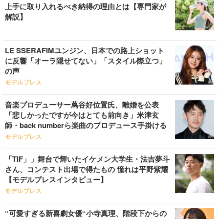
上手に取り入れるべき納得の理由とは【専門家が
解説】
LE SSERAFIMユンジン、日本での路上ショット
に反響「オーラ隠せてない」「スタイル際立つ」
の声
モデルプレス
音楽プロデューサー蔦谷好位置氏、離婚を公表
「悲しかったですが今はとても前向き」米津玄
師・back numberら楽曲のプロデュース手掛ける
モデルプレス
「TIF」」舞台で輝いたイケメン大学生・法吉夢斗
さん、コンテスト出場で得たもの 憧れは平野紫耀
【モデルプレスインタビュー】
モデルプレス
“可愛すぎる新喜劇女優“小寺真理、階段下からの