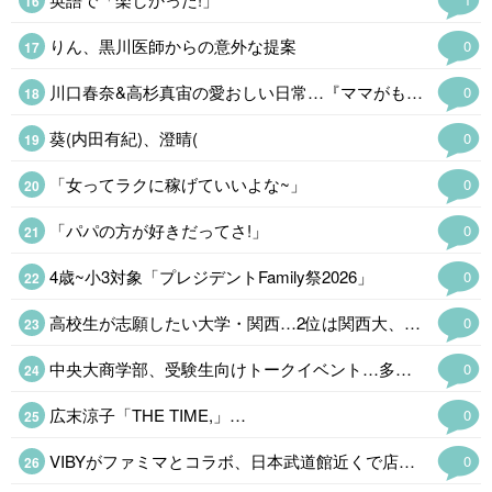
りん、黒川医師からの意外な提案
0
川口春奈&高杉真宙の愛おしい日常…『ママがもうこの世界にいなくても私の命の日記』場面写真
0
葵(内田有紀)、澄晴(
0
「女ってラクに稼げていいよな~」
0
「パパの方が好きだってさ!」
0
4歳~小3対象「プレジデントFamily祭2026」
0
高校生が志願したい大学・関西…2位は関西大、1位は?
0
中央大商学部、受験生向けトークイベント…多摩・Zoomで8/22
0
広末涼子「THE TIME,」…
0
VIBYがファミマとコラボ、日本武道館近くで店舗ラッピング&限定
0