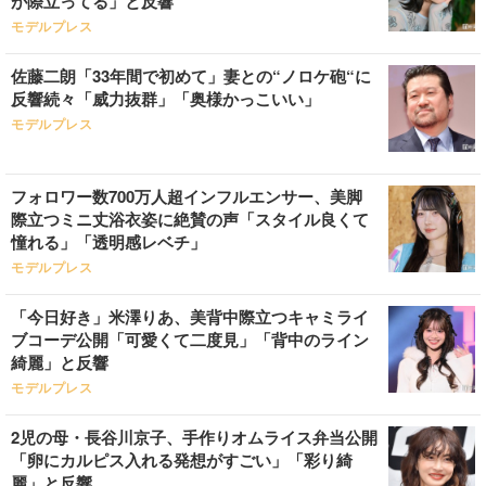
が際立ってる」と反響
モデルプレス
佐藤二朗「33年間で初めて」妻との“ノロケ砲“に
反響続々「威力抜群」「奥様かっこいい」
モデルプレス
フォロワー数700万人超インフルエンサー、美脚
際立つミニ丈浴衣姿に絶賛の声「スタイル良くて
憧れる」「透明感レベチ」
モデルプレス
「今日好き」米澤りあ、美背中際立つキャミライ
ブコーデ公開「可愛くて二度見」「背中のライン
綺麗」と反響
モデルプレス
2児の母・長谷川京子、手作りオムライス弁当公開
「卵にカルピス入れる発想がすごい」「彩り綺
麗」と反響