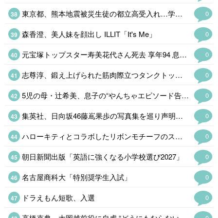
東京都、熊本地震被災生徒の都立高受入れ…学力検査
0
森香澄、美人妹を顔出し ILLIT「It's Me」
0
元宝塚トップスター寿美花代さん死去 享年94 息子・高嶋政宏&政伸がコメント…
0
志尊淳、鍛え上げられた筋肉際立つタンクトップ姿にファン歓喜「ギャップがす…
0
5児の母・辻希美、息子の“やんちゃエピソード告白「菓子折りを買い溜めしてい…
0
集英社、日向坂46藤嶌果歩の写真集を巡り声明発表 注意喚起も「必要に応じて法的措置を含む対応を検討」
0
ハローキティとコラボしたリボンモチーフのスイーツビュッフェ、京都センチュリーホテルで開催
0
朝日新聞出版「英語に強くなる小学校選び2027」
0
名古屋商科大「特別奨学生入試」
0
ドラえもん短歌、入選
0
高橋克典、大岡越前役に自虐 “どうにもならないポイント告白「補っていきたい」…
0