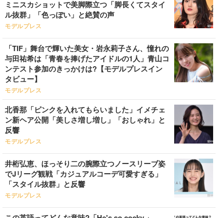
ミニスカショットで美脚際立つ「脚長くてスタイ
ル抜群」「色っぽい」と絶賛の声
モデルプレス
「TIF」舞台で輝いた美女・岩永莉子さん、憧れの
与田祐希は「青春を捧げたアイドルの1人」青山コ
ンテスト参加のきっかけは?【モデルプレスイン
タビュー】
モデルプレス
北香那「ピンクを入れてもらいました」イメチェ
ン新ヘア公開「美しさ増し増し」「おしゃれ」と
反響
モデルプレス
井桁弘恵、ほっそり二の腕際立つノースリーブ姿
でJリーグ観戦「カジュアルコーデ可愛すぎる」
「スタイル抜群」と反響
モデルプレス
この英語ってどんな意味?「He's so cocky.」