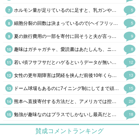
ホルモン量が足りているのに足すと、乳ガンや血栓のリスクが増したり、余計にホルモンバランスが崩れるので処方されなかったのは当然です😅 即効性を求めるならプラセンタ注射(48歳なら保険適応)がありますし、漢方薬もあります。 完全に情報不足です💧
5
細胞分裂の回数は決まっているので(ヘイフリック限界)、もしかすると!と思ってAIに聞いてみました。 「若いうちに毛量が多いからといって毛根の細胞分裂の回数を早く消費するわけではないため、安心してください」と言われました😂
5
夏の旅行費用の一部を寄付に回そうと夫が言ってくれて、振り込んでくれました。 家計管理は、しっかり者の夫が主導してくれてます、私は精神年齢小学生なのです😓💦
9
趣味はガチャガチャ、愛読書はあたしんち、ニンテンドーDS出る度に並んでます💦 精神年齢小学生です😓ハイ。 よく「若いね」と言われるけど「幼いね」を変換してるの気付いてます💦
8
若い頃フサフサだとハゲるというデータが無いのは知っているんですが、長年理容室をやっている方は自信を持って言うんですよ。 現場の感覚は大事なので、あるかもしれないと思ってます。 あとは年配者による経験談ですね、若い頃毛量が多かった人ほどハゲていると言う人に沢山出会いました。 僕にとって体験談は貴重なデータですが、無関係だと思いたいw
12
女性の更年期障害は閉経を挟んだ前後10年くらいだけど、男性はホルモンが減り続けるので区切りがないし、60代になって老年期だから大丈夫ということもないそうだ。(それくらいで発症する場合も多い) 問題は生活習慣病が悪化したり、フレイルの加速で足腰が怪しくなったり、認知症のリスクが上がるというのでかなり厄介である。男性の乳ガンより確率は高いんだからもっと知られるべきだと思う。
13
ドーム球場もあるのに7イニング制にしてまで頑なに甲子園でやるのはたんに利用料がタダという理由らしい。ユニフォームが派手で学生野球らしくないと明治時代みたいなコト言ってた高野連もうまくやれんもんだ。
15
熊本へ直接寄付する方法だと、アメリカでは控除の対象にならない 泣 こっちからだとクレカで寄付するのが手数料取られないし一番簡単なんだけど、控除を受けたいから日本へ寄付する時はアメリカの赤十字を経由してる
20
勉強が趣味なのはプラスでしかないし最高だと思う 最近、勉強しない人はダメだと思う出来事が多くて、より強く思う 勉強しない人は努力しないから、だらしないし疲れる
18
賛成コメントランキング