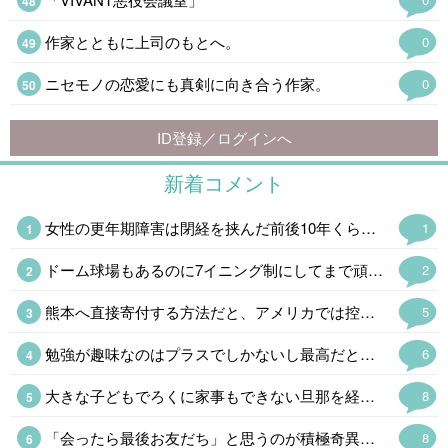
作家とともに上司のもとへ。
0
ニセモノの恋愛にも真剣に向き合う作家。
0
ID登録／ログインへ
新着コメント
女性の更年期障害は閉経を挟んだ前後10年くらいだけど、男性はホルモンが減り続けるので区切りがないし、60代になって老年期だから大丈夫ということもないそうだ。(それくらいで発症する場合も多い) 問題は生活習慣病が悪化したり、フレイルの加速で足腰が怪しくなったり、認知症のリスクが上がるというのでかなり厄介である。男性の乳ガンより確率は高いんだからもっと知られるべきだと思う。
1
ドーム球場もあるのに7イニング制にしてまで頑なに甲子園でやるのはたんに利用料がタダという理由らしい。ユニフォームが派手で学生野球らしくないと明治時代みたいなコト言ってた高野連もうまくやれんもんだ。
2
熊本へ直接寄付する方法だと、アメリカでは控除の対象にならない 泣 こっちからだとクレカで寄付するのが手数料取られないし一番簡単なんだけど、控除を受けたいから日本へ寄付する時はアメリカの赤十字を経由してる
5
勉強が趣味なのはプラスでしかないし最高だと思う 最近、勉強しない人はダメだと思う出来事が多くて、より強く思う 勉強しない人は努力しないから、だらしないし疲れる
6
大きな子どもでろくに家事もできない旦那を経済的に自立した嫁さんが捨てるという話が多いのだが、そもそもなぜこんなのと結婚したのか、オトコをみる目が絶望的になかったのかと考えてしまう。
8
「会ったら最後お友だち」と思うのが積極奇異型アスペルガーである。対人関係の距離感がバグってるの「でなんなんだ、このヒトは」と思われることが多い。
8