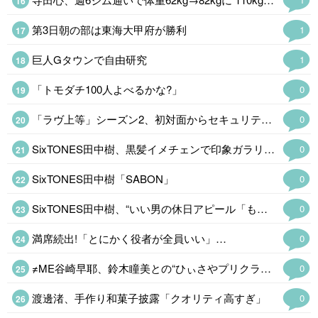
第3日朝の部は東海大甲府が勝利
1
巨人Gタウンで自由研究
1
「トモダチ100人よべるかな?」
0
「ラヴ上等」シーズン2、初対面からセキュリティ発動
0
SixTONES田中樹、黒髪イメチェンで印象ガラリ会見
0
SixTONES田中樹「SABON」
0
SixTONES田中樹、“いい男の休日アピール「もし違った見出しの媒体さんが…
0
満席続出!「とにかく役者が全員いい」…
0
≠ME谷崎早耶、鈴木瞳美との“ひぃさやプリクラショット公開「天使が並んでる」
0
渡邊渚、手作り和菓子披露「クオリティ高すぎ」
0