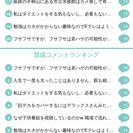
姫路の手柄山にある市立水族館はカメ推しで有名だけどタッチプールは1980年に日本で初めて設置された。サメやエイ、ナマコやウニというハードルが高そうなやつもいる。姫路の穴場の観光スポットだったけど駅ができてお客さんも増えるかも。昭和の廃墟感がお気に入りだったけどなぁ。
14
私はダイエットをする気もないし、必要もないけど砂糖断ちの結果、1ヶ月に1kgのペースで減っている。とりあえず甘い飲み物をやめるだけでかなり変わってくる。 五穀断ちはやめて全粒粉クラッカーとオーツ麦を主食にしているけど慣れるまでが大変かも。
15
勉強はカネがかからない趣味なのでEテレはよく見る。高校講座は20分くらいだし高齢者にもちょうどいい。サイエンスゼロは毎週録画。オフロスキーはくだらなさにハマっているけど。浮世離れというのも楽でいいのだ。
14
フサフサですが、フサフサは若ハゲの可能性が高いそうで冷や冷やしてますw もしそうなったら、お金で解決しますw
16
賛成コメントランキング
フサフサですが、フサフサは若ハゲの可能性が高いそうで冷や冷やしてますw もしそうなったら、お金で解決しますw
16
人生で一度も太ったことはありません、親も細身なので遺伝でしょうね。 男性の細身は生物として利点とは言えないので、羨ましいと言うのは女性だけです。
15
私はダイエットをする気もないし、必要もないけど砂糖断ちの結果、1ヶ月に1kgのペースで減っている。とりあえず甘い飲み物をやめるだけでかなり変わってくる。 五穀断ちはやめて全粒粉クラッカーとオーツ麦を主食にしているけど慣れるまでが大変かも。
15
「顔デカをカバーするにはデラックスさんみたいに巨体になればいいのだ。」「それは逆効果になる可能性が高いです」AI君はシャレが通じねえなw
15
なぜ子供番組を視聴しているのかw 職場で流れているんでしょうかねw 子供番組は当たり障り無いので、流しっぱなしに出来ますからね、 、という事に。 趣味で視聴してるなら怖いのでw
14
勉強はカネがかからない趣味なのでEテレはよく見る。高校講座は20分くらいだし高齢者にもちょうどいい。サイエンスゼロは毎週録画。オフロスキーはくだらなさにハマっているけど。浮世離れというのも楽でいいのだ。
14