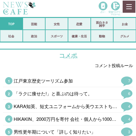
占い
登録•
ログイン
マイルーム
面白ネタ
ホーム
TOP
芸能
女性
恋愛
お金
雑学
社会
政治
社会
政治
スポーツ
健康・生活
動物
グルメ
経済
海外
コメポ
当たる占い師
芸能
スポーツ
コメント投稿ルール
恋愛
ビックリ
江戸東京歴史ツーリズム参加
7
コメントポスト
アリ／ナシ
「ラクに痩せた!」と喜ぶのは待って。
6
リリース
ショップ
KARA知英、短丈ユニフォームから美ウエストちらり「脚長すぎてびっくり」
4
登録・ログイン/マイルーム
HIKAKIN、2000万円を寄付 会社・個人から1000万&1万4400本の…
4
男性更年期について「詳しく知りたい」
3