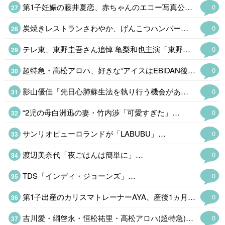
第1子妊娠の藤井夏恋、赤ちゃんのエコー写真公開「鼻がすっと高くて綺麗」
0
炭焼きレストランさわやか、げんこつハンバーグなど値上げ&土曜日ランチメニュー終了へ「これまでにない厳しい局面」
0
テレ東、東野圭吾さん追悼 亀梨和也主演「東野圭吾 手紙」
0
超特急・高松アロハ、好きな“アイスはEBiDAN後輩グループメンバー「すごい愛らしい子なんですよ」
0
影山優佳「先日心肺蘇生法を執り行う機会がありました」…
0
“2児の母白洲迅の妻・竹内渉「可愛すぎた」…
0
サンリオピューロランドが「LABUBU」…
0
渡辺美奈代「夜ごはんは簡単に」…
0
TDS「インディ・ジョーンズ」…
0
第1子出産のカリスマトレーナーAYA、産後1ヵ月半の引き締まった美ウエスト公開…
0
吉川愛・綱啓永・恒松祐里・高松アロハ(超特急)、仲良くなったきっかけのアニメとは「個性があるアニメね」
0