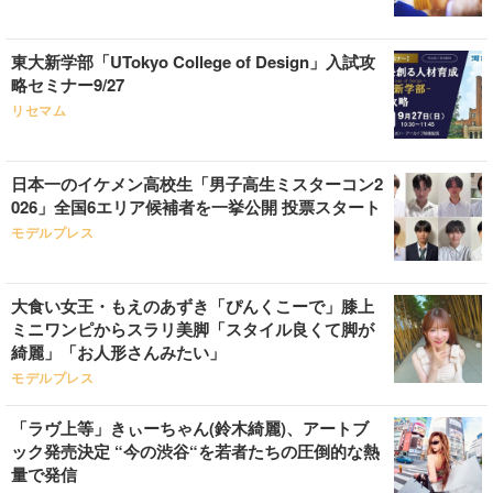
東大新学部「UTokyo College of Design」入試攻
略セミナー9/27
リセマム
日本一のイケメン高校生「男子高生ミスターコン2
026」全国6エリア候補者を一挙公開 投票スタート
モデルプレス
大食い女王・もえのあずき「ぴんくこーで」膝上
ミニワンピからスラリ美脚「スタイル良くて脚が
綺麗」「お人形さんみたい」
モデルプレス
「ラヴ上等」きぃーちゃん(鈴木綺麗)、アートブ
ック発売決定 “今の渋谷“を若者たちの圧倒的な熱
量で発信