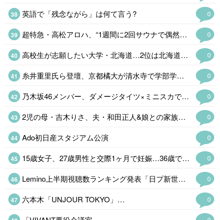
英語で「残念ながら」は何て言う?
0
超特急・高松アロハ、“1週間に2回サウナで偶然遭遇した人気俳優 当時の状況再現「めっちゃ可愛いなと思いました」
0
高校生が志願したい大学・北海道…2位は北海道大、1位は?…
0
糸井重里氏ら登壇、京都橘大が清水寺で学部学科開設
0
乃木坂46メンバー、ダメージタイツ×ミニスカで美脚チラリ 卒業目前の衣装ショットに「脚が綺麗すぎる」
0
2児の母・吉木りさ、夫・和田正人&娘との家族ショット公開「温かい家庭の雰囲気が…
0
Ado初日産スタジアム公演
0
15歳女子、27歳男性と交際1ヶ月で妊娠…36歳で孫誕生 波乱の人生に人気タレ…
0
Lemino上半期視聴数ランキング発表「日プ新世界」…
0
六本木「UNJOUR TOKYO」…
0
「VIVANT悪役会議室」
0