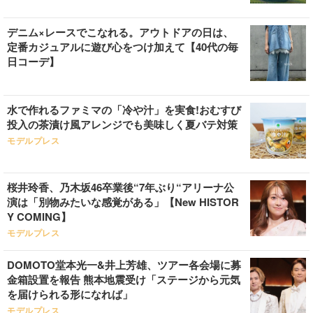
デニム×レースでこなれる。アウトドアの日は、
定番カジュアルに遊び心をつけ加えて【40代の毎
日コーデ】
水で作れるファミマの「冷や汁」を実食!おむすび
投入の茶漬け風アレンジでも美味しく夏バテ対策
モデルプレス
桜井玲香、乃木坂46卒業後“7年ぶり“アリーナ公
演は「別物みたいな感覚がある」【New HISTOR
Y COMING】
モデルプレス
DOMOTO堂本光一&井上芳雄、ツアー各会場に募
金箱設置を報告 熊本地震受け「ステージから元気
を届けられる形になれば」
モデルプレス