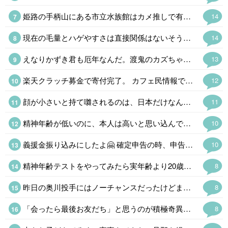
姫路の手柄山にある市立水族館はカメ推しで有名だけどタッチプールは1980年に日本で初めて設置された。サメやエイ、ナマコやウニというハードルが高そうなやつもいる。姫路の穴場の観光スポットだったけど駅ができてお客さんも増えるかも。昭和の廃墟感がお気に入りだったけどなぁ。
14
現在の毛量とハゲやすさは直接関係はないそうだ。 まあ、昔から丁髷が結えなくなったら出家して坊主というのが王道である。骸骨に毛が生えてたら怖い。
14
えなりかずき君も厄年なんだ。渡鬼のカズちゃんもこれで泉ピン子さんの後釜ができたとファンを期待させた天才だったけどほとんど見ないし。なかなか子役から大人の役者でやってくのも大変なもんだ。
13
楽天クラッチ募金で寄付完了。 カフェ民情報で、熊本県のホームページから義援金を送れる事を知ったけど、期限切れ間近のポイントがあったから、今回は楽天ポイントで。
12
顔が小さいと持て囃されるのは、日本だけなんだよね、 平安時代は、顔は大きいというか、下膨れだったり、美人の定義だったのに、いつの間にか小顔にすり替わったよね。
11
精神年齢が低いのに、本人は高いと思い込んでる場合は❓️🤔 「俺は精神年齢50才」が口癖の同級生がいるんだけど、滅茶苦茶ガキなんだよね~😂 気づいてないの本人だけで草なんだけど、本人は思い込んでるから長生きできないのかな❓️
10
義援金振り込みにしたよ🤗 確定申告の時、申告できるし✌ HIKAKINみたいに物資送るのもイイネ
10
精神年齢テストをやってみたら実年齢より20歳若い45歳だった。まだ現役なみに仕事してるからかな。 今の60代はだいたい10年ほど精神年齢が若いヒトが多いそうだけど。
8
昨日の奥川投手にはノーチャンスだったけどまあ、しょうがない。スタメンも入団3年目くらいの選手ばかりで前監督が「育成してたら最下位」と言ったメンバーでよくやってる。最近は外国人選手もわりと当たるしFAなしで若手に蓋をしないようになっていくのかな。らしくないけど。
8
「会ったら最後お友だち」と思うのが積極奇異型アスペルガーである。対人関係の距離感がバグってるの「でなんなんだ、このヒトは」と思われることが多い。
8