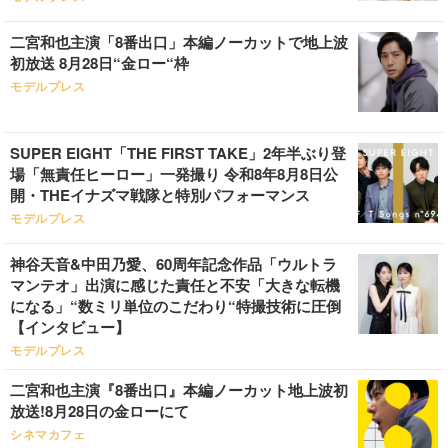
二宮和也主演「8番出口」本編ノーカットで地上波
初放送 8月28日“金ロー“枠
モデルプレス
SUPER EIGHT「THE FIRST TAKE」2年半ぶり登
場「無責任ヒーロー」一発撮り 令和8年8月8日公
開・THEイナズマ戦隊と特別パフォーマンス
モデルプレス
神谷天音&中田乃愛、60周年記念作品「ウルトラ
マンテオ」出演に感じた責任と不安「大きな転機
になる」“数ミリ単位のこだわり“特撮技術に圧倒
【インタビュー】
モデルプレス
二宮和也主演『8番出口』本編ノーカット地上波初
放送!8月28日の金ローにて
シネマカフェ