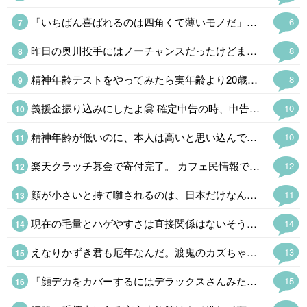
「いちばん喜ばれるのは四角くて薄いモノだ」とミニ角榮さんみたいな先代は言ってたけど、物資はヒカキンさんみたいに同じモノを大量にというのはアリだけど個人でとなると仕分け作業が大変になりそうだ。 ちょっと前に戦地にしゃもじという怪しい木のオブジェを送った総理大臣がいたけど、もらった方はナンジャコレはだったろうなぁ。
6
昨日の奥川投手にはノーチャンスだったけどまあ、しょうがない。スタメンも入団3年目くらいの選手ばかりで前監督が「育成してたら最下位」と言ったメンバーでよくやってる。最近は外国人選手もわりと当たるしFAなしで若手に蓋をしないようになっていくのかな。らしくないけど。
8
精神年齢テストをやってみたら実年齢より20歳若い45歳だった。まだ現役なみに仕事してるからかな。 今の60代はだいたい10年ほど精神年齢が若いヒトが多いそうだけど。
8
義援金振り込みにしたよ🤗 確定申告の時、申告できるし✌ HIKAKINみたいに物資送るのもイイネ
10
精神年齢が低いのに、本人は高いと思い込んでる場合は❓️🤔 「俺は精神年齢50才」が口癖の同級生がいるんだけど、滅茶苦茶ガキなんだよね~😂 気づいてないの本人だけで草なんだけど、本人は思い込んでるから長生きできないのかな❓️
10
楽天クラッチ募金で寄付完了。 カフェ民情報で、熊本県のホームページから義援金を送れる事を知ったけど、期限切れ間近のポイントがあったから、今回は楽天ポイントで。
12
顔が小さいと持て囃されるのは、日本だけなんだよね、 平安時代は、顔は大きいというか、下膨れだったり、美人の定義だったのに、いつの間にか小顔にすり替わったよね。
11
現在の毛量とハゲやすさは直接関係はないそうだ。 まあ、昔から丁髷が結えなくなったら出家して坊主というのが王道である。骸骨に毛が生えてたら怖い。
14
えなりかずき君も厄年なんだ。渡鬼のカズちゃんもこれで泉ピン子さんの後釜ができたとファンを期待させた天才だったけどほとんど見ないし。なかなか子役から大人の役者でやってくのも大変なもんだ。
13
「顔デカをカバーするにはデラックスさんみたいに巨体になればいいのだ。」「それは逆効果になる可能性が高いです」AI君はシャレが通じねえなw
15