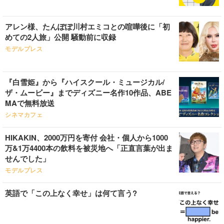
アレン様、たんぽぽ川村エミコとの喧嘩後に「初
めての2人旅」公開 騒動前に収録
モデルプレス
『白雪姫』から『ハイスクール・ミュージカル/
ザ・ムービー』までディズニー名作10作品、ABE
MAで無料放送
シネマカフェ
HIKAKIN、2000万円を寄付 会社・個人から1000
万&1万4400本の飲料を被災地へ「正直言葉が出ま
せんでした」
モデルプレス
英語で「この上なく幸せ」は何て言う?