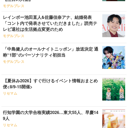
モデルプレス
レインボー池田直人&佐藤佳奈アナ、結婚発表
「コント内で発表させていただきました」読売テ
レビ退社は生活拠点変更のため
モデルプレス
「中島健人のオールナイトニッポン」放送決定 通
称“1部“のパーソナリティ初担当
モデルプレス
【夏休み2026】すぐ行けるイベント情報おまとめ
便<8/9-15開催>
リセマム
行知学園の大学合格実績2026…東大55人、早慶14
9人
リセマム