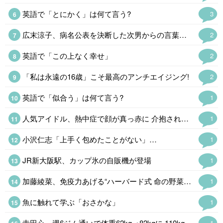
英語で「とにかく」は何て言う?
3
広末涼子、病名公表を決断した次男からの言葉「言い訳にするのも嫌だった」
2
英語で「この上なく幸せ」
2
「私は永遠の16歳」こそ最高のアンチエイジング!
2
英語で「似合う」は何て言う?
1
人気アイドル、熱中症で顔が真っ赤に 介抱される様子公開「苦しそう」
1
小沢仁志「上手く包めたことがない」…
1
JR新大阪駅、カップ氷の自販機が登場
1
加藤綾菜、免疫力あげる“ハーバード式 命の野菜スープ公開「野菜たっぷりで…
1
魚に触れて学ぶ「おさかな」
1
寺田心、週6ジム通いで体重62kg→82kgに 110kgのベンチプレス…
1