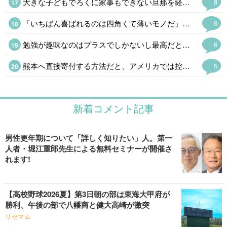
大きな子どもでろくに家事もできない旦那を経済的に自立した嫁さんが捨てるという話が多いのだが、そもそもなぜこんなのと結婚したのか、オトコをみる目が絶望的になかったのかと考えてしまう。
8
「いちばん喜ばれるのは四角くて薄いモノだ」とミニ角榮さんみたいな先代は言ってたけど、物資はヒカキンさんみたいに同じモノを大量にというのはアリだけど個人でとなると仕分け作業が大変になりそうだ。 ちょっと前に戦地にしゃもじという怪しい木のオブジェを送った総理大臣がいたけど、もらった方はナンジャコレはだったろうなぁ。
6
勉強が趣味なのはプラスでしかないし最高だと思う 最近、勉強しない人はダメだと思う出来事が多くて、より強く思う 勉強しない人は努力しないから、だらしないし疲れる
6
熊本へ直接寄付する方法だと、アメリカでは控除の対象にならない 泣 こっちからだとクレカで寄付するのが手数料取られないし一番簡単なんだけど、控除を受けたいから日本へ寄付する時はアメリカの赤十字を経由してる
5
新着コメント記事
男性更年期について「詳しく知りたい」人。第一
人者・堀江重郎先生による無料セミナーが開催さ
れます!
【高校野球2026夏】第3日朝の部は東海大甲府が
勝利、午後の部で八幡商と健大高崎が激突
リセマム