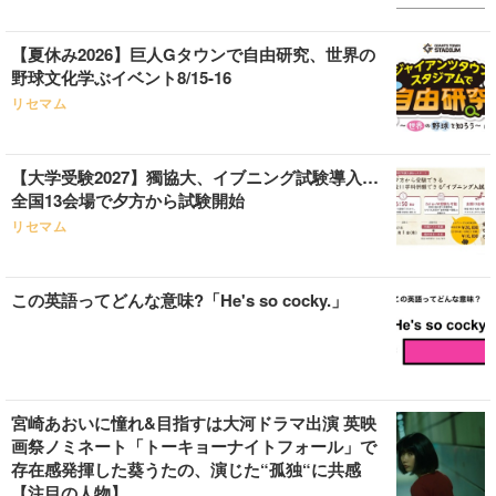
【夏休み2026】巨人Gタウンで自由研究、世界の
野球文化学ぶイベント8/15-16
リセマム
【大学受験2027】獨協大、イブニング試験導入…
全国13会場で夕方から試験開始
リセマム
この英語ってどんな意味?「He's so cocky.」
宮崎あおいに憧れ&目指すは大河ドラマ出演 英映
画祭ノミネート「トーキョーナイトフォール」で
存在感発揮した葵うたの、演じた“孤独“に共感
【注目の人物】