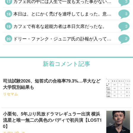
カフェ民の中には人生で一度も太った事がない者や痩せ型が多くて驚く。日本人は太りやすい遺伝子のはずなんだが。メタボ禿げと自虐する者と儂も大して変わらん(笑)。
3
本日は、とにかく禿げを連呼してしまった。意図はしていないのだが(笑)。
3
カフェで有名な超能力者は本日欠席だったな。
3
ドリー・ファンク・ジュニア氏の訃報が入って喪に服して自粛。荒法師ジン·キニスキーからNWA世界王座を奪った時は時代が変わったと思った。野球でいえば張本さんの世界からイチローの時代になったようなもので。馬場さんの全日本プロレスはファンク一家あってのものでファンには大恩人。あの世界で85歳で天寿を全うしたのは凄い。
2
新着コメント記事
司法試験2026、短答式の合格率79.3%…早大など
大学院別結果も
リセマム
小栗旬、5年ぶり民放ドラマレギュラー出演 横浜
流星と唯一無二の異色のバディで初共演【LOST1
0】