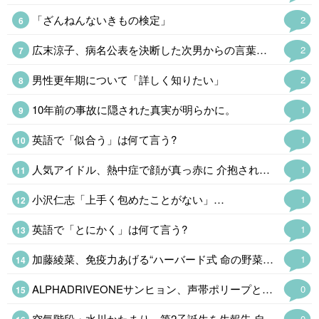
「ざんねんないきもの検定」
2
広末涼子、病名公表を決断した次男からの言葉「言い訳にするのも嫌だった」
2
男性更年期について「詳しく知りたい」
2
10年前の事故に隠された真実が明らかに。
1
英語で「似合う」は何て言う?
1
人気アイドル、熱中症で顔が真っ赤に 介抱される様子公開「苦しそう」
1
小沢仁志「上手く包めたことがない」…
1
英語で「とにかく」は何て言う?
1
加藤綾菜、免疫力あげる“ハーバード式 命の野菜スープ公開「野菜たっぷりで…
1
ALPHADRIVEONEサンヒョン、声帯ポリープと診断…
0
空気階段・水川かたまり、第2子誕生を生報告 自身の誕生日に生まれていた「奇跡的に全く同じ」
0