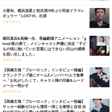
小栗旬、横浜流星と初共演!5年ぶり民放ドラマレ
ギュラー「LOST10」出演
シネマカフェ
堀田真由&高橋一生、長編劇場アニメーション「g
host/夜の果て」メインキャスト声優に決定「子ど
もの頃に抱いていた言葉にはできない沢山の感情
を思い出しました」
モデルプレス
【高橋文哉「ブルーロック」インタビュー後編】
クランクアップ後にチームZメンバー11人で食事
へ「お礼がしたくて」キャスト陣の印象&ムード
メーカー明かす
モデルプレス
【高橋文哉「ブルーロック」インタビュー前編】
サッカー経験ゼロから潔世一演じる覚悟と自信 自
分の中でたどり着いた納得の表現「一番難しいポ