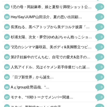
1児の母・岡副麻希、娘と夏祭り満喫ショット公開「ママにべったりで可愛い」…
0
Hey!Say!JUMP山田涼介、夏の思い出回顧…
0
長濱ねる、黒ベアトップから美デコルテ披露「上品で清楚な美しさ」…
0
杉浦太陽、次女・夢空(ゆめあ)ちゃん抱っこショット公開「愛が溢れてる」
0
“2児のシンママ藤咲凪、美ボディ&美脚際立つビーチショットに反響「美しす…
0
第2子妊娠中のてんちむ、自宅での愛犬&息子の日常公開「ワンちゃん人間みたいに立…
0
人気アイドル、兄はイケメン若手俳優だった誕プレはルイ・ヴィトン・“…
0
「日プ新世界」から誕生…
0
Aぇ!group佐野晶哉、“…
0
モナキ、“10秒トークでメンバー関連…
0
スタバ、新幹線ホームへの出店
0