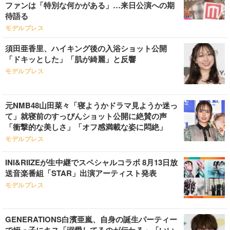
ファンは「特別な何かがある」…来日公演への期
待語る
モデルプレス
須田亜香里、ハイキング後の入浴ショット公開
「ドキッとした」「肌が綺麗」と反響
モデルプレス
元NMB48山田菜々「寝ようかドラマ見ようか迷っ
て」就寝前のすっぴんショット公開に絶賛の声
「衝撃的な美しさ」「オフ感満載な姿に悶絶」
モデルプレス
INI&RIIZEが生中継でスペシャルコラボ 8月13日放
送音楽番組「STAR」出演アーティスト発表
モデルプレス
GENERATIONS白濱亜嵐、自身の誕生パーティー