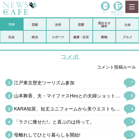
占い
登録•
ログイン
マイルーム
面白ネタ
ホーム
TOP
芸能
女性
恋愛
お金
雑学
社会
政治
社会
政治
スポーツ
健康・生活
動物
グルメ
経済
海外
コメポ
当たる占い師
芸能
スポーツ
コメント投稿ルール
恋愛
ビックリ
江戸東京歴史ツーリズム参加
7
コメントポスト
アリ／ナシ
山本舞香、夫・マイファスHiroとの夫婦ショット公開「2人が見れて幸せ」…
6
リリース
ショップ
KARA知英、短丈ユニフォームから美ウエストちらり「脚長すぎてびっくり」
4
登録・ログイン/マイルーム
「ラクに痩せた!」と喜ぶのは待って。
4
母離れしてひとり暮らしを開始!
2