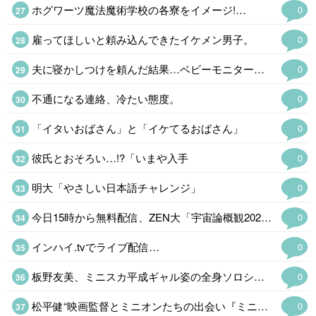
ホグワーツ魔法魔術学校の各寮をイメージ!…
0
雇ってほしいと頼み込んできたイケメン男子。
0
夫に寝かしつけを頼んだ結果…ベビーモニターに映っていた「恐ろしい光景」
0
不通になる連絡、冷たい態度。
0
「イタいおばさん」と「イケてるおばさん」
0
彼氏とおそろい…!?「いまや入手
0
明大「やさしい日本語チャレンジ」
0
今日15時から無料配信、ZEN大「宇宙論概観2026」…
0
インハイ.tvでライブ配信…
0
板野友美、ミニスカ平成ギャル姿の全身ソロショット公開「ビジュ最強」…
0
松平健“映画監督とミニオンたちの出会い『ミニオンズ&モンスターズ』本編映像…
0