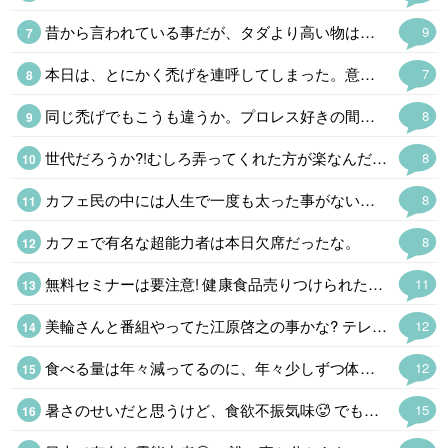
昔から言われている事だが、タダより高い物はないのだ。入り口は無料、出口は有料。
9
本日は、とにかく禿げを連呼してしまった。意図はしていないのだが(笑)。
7
同じ禿げでもこうも違うか。プロレス好きの間で有名な格好いい禿げである。
8
世代だろうか?!むしろ弄ってくれた方が楽なんだが(笑)。そう、禿げてますが何か。変に気を遣われると気不味い。
8
カフェ民の中には人生で一度も太った事がない者や痩せ型が多くて驚く。日本人は太りやすい遺伝子のはずなんだが。メタボ禿げと自虐する者と儂も大して変わらん(笑)。
8
カフェで有名な超能力者は本日欠席だったな。
8
無料セミナーは要注意! 健康食品売りつけられたり、保険の勧誘とか、罠がある。
11
美輪さんと番組やってた江原啓之の事かな? テレビには出てないけど、国分の件で動画出してたよ。 昔やってた番組で、国分は陶芸の道に行くと予言されてたけど、テレビには出なくなったし、予言通りになりそうだね。
12
食べる量は年々減ってるのに、年々少しずつ体重が増える。 中年太りしない人、ほんと羨ましい。
12
暑さのせいだと思うけど、食欲不振気味🥵 でもあんまり痩せないんだな~😭 中年太りで少しお腹も出てきたし⤵️🌀
15