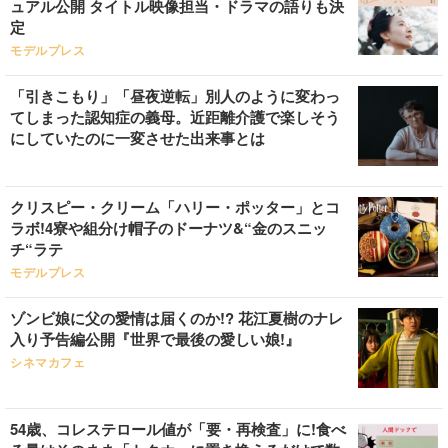
ュアル公開 タイトル映像担当・ドラマの語りも決
定
モデルプレス
「引きこもり」「昼夜逆転」別人のように変わっ
てしまった認知症の義母。近距離介護で楽しそう
にしていたのに一変させた出来事とは
クリスピー・クリーム「ハリー・ポッター」とコ
ラボ!4寮や組分け帽子のドーナツ&“金のスニッ
チ“ラテ
モデルプレス
ゾンビ娘に父の愛情は届くのか!? 花江夏樹のナレ
入り予告編公開『世界で最後の愛しい娘!』
シネマカフェ
54歳、コレステロール値が「要・再検査」に!食べ