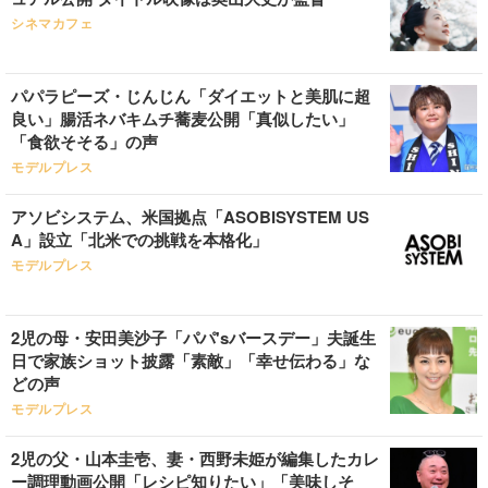
シネマカフェ
パパラピーズ・じんじん「ダイエットと美肌に超
良い」腸活ネバキムチ蕎麦公開「真似したい」
「食欲そそる」の声
モデルプレス
アソビシステム、米国拠点「ASOBISYSTEM US
A」設立「北米での挑戦を本格化」
モデルプレス
2児の母・安田美沙子「パパ'sバースデー」夫誕生
日で家族ショット披露「素敵」「幸せ伝わる」な
どの声
モデルプレス
2児の父・山本圭壱、妻・西野未姫が編集したカレ
ー調理動画公開「レシピ知りたい」「美味しそ