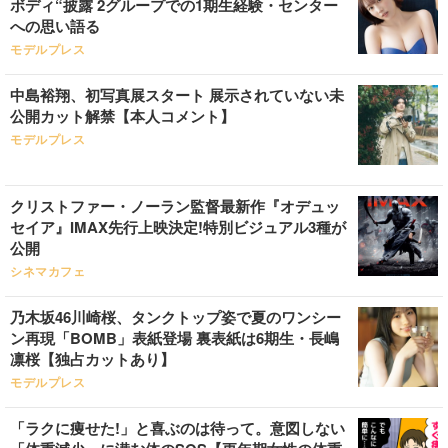
ボディ“披露 2グループでの1期生経験・センター
への思い語る
モデルプレス
中島裕翔、初写真展スタート 展示されていない未
公開カット解禁【本人コメント】
モデルプレス
クリストファー・ノーラン監督最新作『オデュッ
セイア』IMAX先行上映決定!特別ビジュアル3種が
公開
シネマカフェ
乃木坂46川崎桜、タンクトップ姿で夏のワンシー
ン再現「BOMB」表紙登場 裏表紙は6期生・長嶋
凛桜【独占カットあり】
モデルプレス
「ラクに痩せた!」と喜ぶのは待って。意図しない