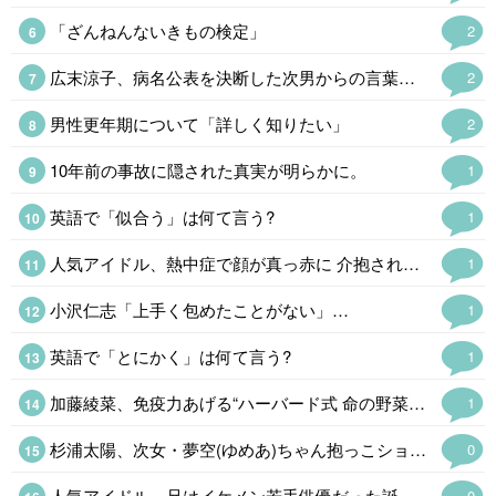
「ざんねんないきもの検定」
2
広末涼子、病名公表を決断した次男からの言葉「言い訳にするのも嫌だった」
2
男性更年期について「詳しく知りたい」
2
10年前の事故に隠された真実が明らかに。
1
英語で「似合う」は何て言う?
1
人気アイドル、熱中症で顔が真っ赤に 介抱される様子公開「苦しそう」
1
小沢仁志「上手く包めたことがない」…
1
英語で「とにかく」は何て言う?
1
加藤綾菜、免疫力あげる“ハーバード式 命の野菜スープ公開「野菜たっぷりで…
1
杉浦太陽、次女・夢空(ゆめあ)ちゃん抱っこショット公開「愛が溢れてる」
0
人気アイドル、兄はイケメン若手俳優だった誕プレはルイ・ヴィトン・“…
0