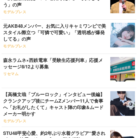
う」の声
モデルプレス
元AKB48メンバー、お気に入りキャミワンピで美
スタイル際立つ「可憐で可愛い」「透明感が爆発
してる」の声
モデルプレス
森永ラムネ×西鉄電車「受験生応援列車」応援メ
ッセージ8/12より募集
リセマム
【高橋文哉「ブルーロック」インタビュー後編】
クランクアップ後にチームZメンバー11人で食事
へ「お礼がしたくて」キャスト陣の印象&ムード
メーカー明かす
モデルプレス
STU48甲斐心愛、約2年ぶり水着グラビア“愛され