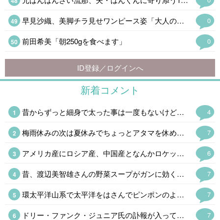
早見沙織、美脚チラ見せワンピース姿「大人の魅力」
0
前田希美「朝250gを食べます」
0
ID登録／ログインへ
新着コメント
昔からずっと細身で太った事は一度もないけど、バナナ型だから年取ったらブクブク太って落ちなくなる体質 今はいいけど晩年は巨漢かも 笑
4
梅雨休みの次は夏休みでちょっとアタマを休めるかと思ったら「禿、禿」と連呼されたので「呼んだ?呼んだよね」とオフロスキーになった。←そんなん見とるんですか💀
7
アメリカ産にロシア産、中国産となんかロケット花火を打ち込んできた北朝鮮産もあるな。学校ならクラス分けなんだけどなぜか同じクラスで同じ班になってる。
6
昔、渡辺美智雄さんの野菜スープがガンに効くとやってたけど(言い出した無免許医は逮捕)、効能はともかく健康にはよさそうだ。(味は知らんw) ハーバード式はキャベツ、玉ねぎ、ニンジン、カボチャを煮込むという話でカボチャの甘みがあるそうだ。カレー粉を入れたくなるけど。(あ。キャベツがw ) ロカボにもいいというので、やってみるか。
7
環太平洋山系で太平洋をはさんでピンポンのように地震や火山の噴火があるのはいつものことだけど、最近は周期が短すぎる。おそらく東海·東南海·南海三連動と富士山噴火というのが2030年代に予想されるけど、少し早まるかも。 私は予知夢と直感。地震雲ウォッチャーなのでかなり怪しいと思われているけど。
7
ドリー・ファンク・ジュニア氏の訃報が入って喪に服して自粛。荒法師ジン·キニスキーからNWA世界王座を奪った時は時代が変わったと思った。野球でいえば張本さんの世界からイチローの時代になったようなもので。馬場さんの全日本プロレスはファンク一家あってのものでファンには大恩人。あの世界で85歳で天寿を全うしたのは凄い。
7