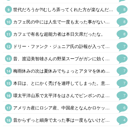
世代だろうか?!むしろ弄ってくれた方が楽なんだが(笑)。そう、禿げてますが何か。変に気を遣われると気不味い。
8
カフェ民の中には人生で一度も太った事がない者や痩せ型が多くて驚く。日本人は太りやすい遺伝子のはずなんだが。メタボ禿げと自虐する者と儂も大して変わらん(笑)。
8
カフェで有名な超能力者は本日欠席だったな。
8
ドリー・ファンク・ジュニア氏の訃報が入って喪に服して自粛。荒法師ジン·キニスキーからNWA世界王座を奪った時は時代が変わったと思った。野球でいえば張本さんの世界からイチローの時代になったようなもので。馬場さんの全日本プロレスはファンク一家あってのものでファンには大恩人。あの世界で85歳で天寿を全うしたのは凄い。
7
昔、渡辺美智雄さんの野菜スープがガンに効くとやってたけど(言い出した無免許医は逮捕)、効能はともかく健康にはよさそうだ。(味は知らんw) ハーバード式はキャベツ、玉ねぎ、ニンジン、カボチャを煮込むという話でカボチャの甘みがあるそうだ。カレー粉を入れたくなるけど。(あ。キャベツがw ) ロカボにもいいというので、やってみるか。
7
梅雨休みの次は夏休みでちょっとアタマを休めるかと思ったら「禿、禿」と連呼されたので「呼んだ?呼んだよね」とオフロスキーになった。←そんなん見とるんですか💀
7
本日は、とにかく禿げを連呼してしまった。意図はしていないのだが(笑)。
7
環太平洋山系で太平洋をはさんでピンポンのように地震や火山の噴火があるのはいつものことだけど、最近は周期が短すぎる。おそらく東海·東南海·南海三連動と富士山噴火というのが2030年代に予想されるけど、少し早まるかも。 私は予知夢と直感。地震雲ウォッチャーなのでかなり怪しいと思われているけど。
7
アメリカ産にロシア産、中国産となんかロケット花火を打ち込んできた北朝鮮産もあるな。学校ならクラス分けなんだけどなぜか同じクラスで同じ班になってる。
6
昔からずっと細身で太った事は一度もないけど、バナナ型だから年取ったらブクブク太って落ちなくなる体質 今はいいけど晩年は巨漢かも 笑
4