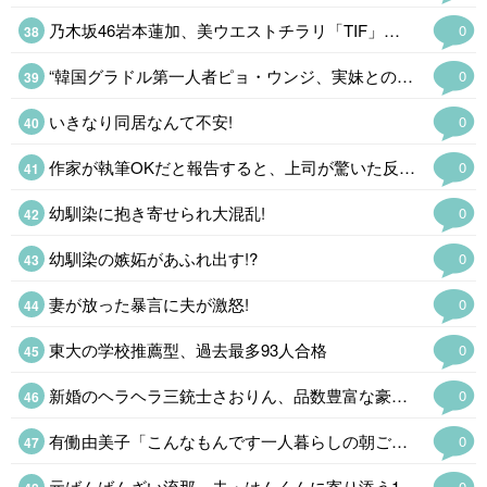
乃木坂46岩本蓮加、美ウエストチラリ「TIF」…
0
“韓国グラドル第一人者ピョ・ウンジ、実妹との初の姉妹グラビア実現…
0
いきなり同居なんて不安!
0
作家が執筆OKだと報告すると、上司が驚いた反応!?
0
幼馴染に抱き寄せられ大混乱!
0
幼馴染の嫉妬があふれ出す!?
0
妻が放った暴言に夫が激怒!
0
東大の学校推薦型、過去最多93人合格
0
新婚のヘラヘラ三銃士さおりん、品数豊富な豪華夕食を披露「栄養バランスばっちり」
0
有働由美子「こんなもんです一人暮らしの朝ごはん」
0
元ばんばんざい流那、夫・はんくんに寄り添う1歳娘の姿披露に反響「パパ好きなんだね」
0