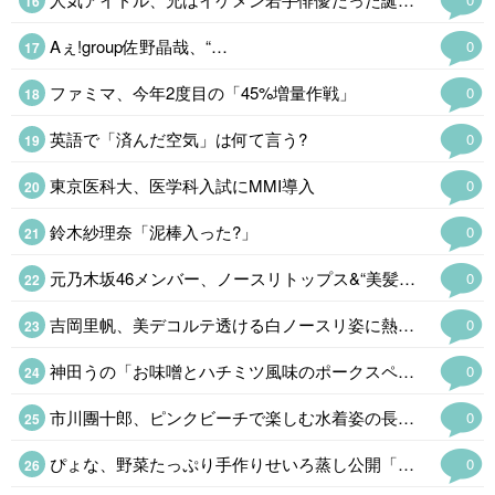
Aぇ!group佐野晶哉、“…
0
ファミマ、今年2度目の「45%増量作戦」
0
英語で「済んだ空気」は何て言う?
0
東京医科大、医学科入試にMMI導入
0
鈴木紗理奈「泥棒入った?」
0
元乃木坂46メンバー、ノースリトップス&“美髪整形後の最新ショットにファン悶絶「ビジュ最強」
0
吉岡里帆、美デコルテ透ける白ノースリ姿に熱視線「美しすぎて二度見」
0
神田うの「お味噌とハチミツ風味のポークスペアリブ」
0
市川團十郎、ピンクビーチで楽しむ水着姿の長男・勸玄の姿公開「少年から青年に」
0
ぴょな、野菜たっぷり手作りせいろ蒸し公開「彩り綺麗」…
0