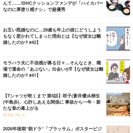
んて……!DHCクッションファンデが「ハイカバー
なのに厚塗り感ナシ」で超優秀
お互い既婚なのに…29歳も年上の彼にどうしよう
もなく惹かれてしまった理由とは【なぜ彼女は離
婚したのか? #42】
モラハラ夫に不信感が募る日々…そんなとき、職
場で運命の「あぶない」出会いが⁉【なぜ彼女は離
婚したのか? #41】
【Tシャツが乾くまで 第5話】咲子(蒼井優)&樹生
(中島歩)、心許しあえる関係に 事故から一年・新
たな章の幕上がる
モデルプレス
2026年後期“朝ドラ“「ブラッサム」ポスタービジ