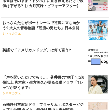
る量はそのまま「トクホ」に置き換えるだけで数
値は下がる?【1カ月実録・ビフォーアフター】
おっさんたちがボートレースで逆流に立ち向か
う? 大人の青春物語『逆流の男たち』日本公開
シネマカフェ
英語で「アメリカンドッグ」は何て言う?
「声を聞いただけでもう…」蒼井優の“咲子“は想
像以上 脚本家・生方美久が語る金曜ドラマ「Tシ
ャツが乾くまで」
シネマカフェ
石橋静河主演朝ドラ「ブラッサム」ポスタービジ
ュアル公開 タイトル映像は奥山大史が監督