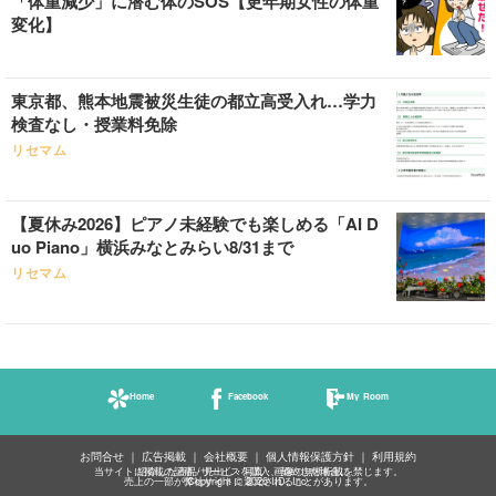
「体重減少」に潜む体のSOS【更年期女性の体重
変化】
東京都、熊本地震被災生徒の都立高受入れ…学力
検査なし・授業料免除
リセマム
【夏休み2026】ピアノ未経験でも楽しめる「AI D
uo Piano」横浜みなとみらい8/31まで
リセマム
Home
Facebook
My Room
お問合せ
広告掲載
会社概要
個人情報保護方針
利用規約
当サイトに掲載の記事・見出し・写真・画像の無断転載を禁じます。
紹介した商品/サービスを購入、契約した場合に、
売上の一部が弊社サイトに還元されることがあります。
Copyright © 2026 IID, Inc.