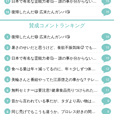
日本で有名な霊能力者🤔⋯ 誰の事か分からないけど、美輪さんなら運転してたよ😄
15
復帰したんだ😄 広末たんガンバ😘
16
賛成コメントランキング
復帰したんだ😄 広末たんガンバ😘
16
暑さのせいだと思うけど、食欲不振気味🥵 でもあんまり痩せないんだな~😭 中年太りで少しお腹も出てきたし⤵️🌀
15
日本で有名な霊能力者🤔⋯ 誰の事か分からないけど、美輪さんなら運転してたよ😄
15
食べる量は年々減ってるのに、年々少しずつ体重が増える。 中年太りしない人、ほんと羨ましい。
12
美輪さんと番組やってた江原啓之の事かな? テレビには出てないけど、国分の件で動画出してたよ。 昔やってた番組で、国分は陶芸の道に行くと予言されてたけど、テレビには出なくなったし、予言通りになりそうだね。
12
無料セミナーは要注意! 健康食品売りつけられたり、保険の勧誘とか、罠がある。
11
昔から言われている事だが、タダより高い物はないのだ。入り口は無料、出口は有料。
9
同じ禿げでもこうも違うか。プロレス好きの間で有名な格好いい禿げである。
8