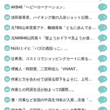
AKB48「ヘビーローテーション」
0
須田亜香里、ハイキング後の入浴ショット公開「ドキッとした」
0
元TBS山本里菜アナ、離婚発表「ともに歩んできた道は宝物」…
0
元NMB48山田菜々「寝ようかドラマ見ようか迷って」
0
NiziUミイヒ「バズの真似っこ」…
0
辻希美、コストコでショッピングカートに座る次女・夢空(ゆめあ)ちゃんの姿公…
0
堺雅人・阿部寛、二宮和也ら「VIVANT」
0
作家と力を合わせて頑張る部下をよそに、上司は陰で悪口を言っていて…【この恋、ホンモノに編むには#
0
作家との同居生活が始まって2週間…。
0
灘・渋幕など全国の中高生18名が入賞…京進「数学解法コンテスト」
0
堀内敬子、元宝塚トップスターからの豪華差し入れ披露「レベルが違う」
0