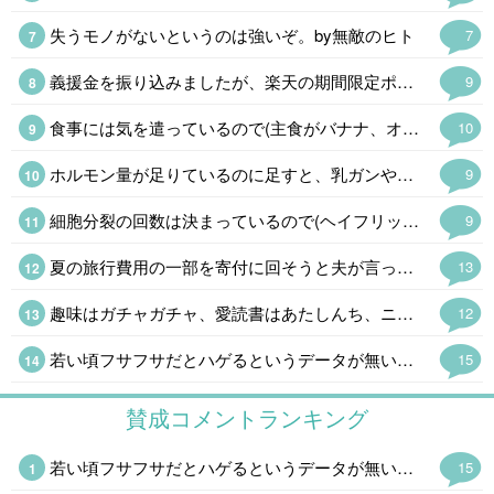
失うモノがないというのは強いぞ。by無敵のヒト
7
義援金を振り込みましたが、楽天の期間限定ポイントがあったので、ポイントも少しだけ(金額はショボいので㊙️)にはなりますが寄付させて戴きました。 この暑さによる二次災害も心配ですが、支援物資の仕分けが追い付かず停止しているそうなので、今回はお金だけにしました👛 現地のボランティアの方にも頭が下がります。
9
食事には気を遣っているので(主食がバナナ、オートミール、全粒粉クラッカー、今の時期はトウモロコシも🌟)食生活には自信があるのですが、旅行で飲み食いしたり自分用お土産😂で2kg太ったのでダイエット中です。 普段の食生活に戻して、食後の血糖値急上昇を阻止する足踏み運動も始めました。 大体1kg落ちたので、あと半分頑張ります。
10
ホルモン量が足りているのに足すと、乳ガンや血栓のリスクが増したり、余計にホルモンバランスが崩れるので処方されなかったのは当然です😅 即効性を求めるならプラセンタ注射(48歳なら保険適応)がありますし、漢方薬もあります。 完全に情報不足です💧
9
細胞分裂の回数は決まっているので(ヘイフリック限界)、もしかすると!と思ってAIに聞いてみました。 「若いうちに毛量が多いからといって毛根の細胞分裂の回数を早く消費するわけではないため、安心してください」と言われました😂
9
夏の旅行費用の一部を寄付に回そうと夫が言ってくれて、振り込んでくれました。 家計管理は、しっかり者の夫が主導してくれてます、私は精神年齢小学生なのです😓💦
13
趣味はガチャガチャ、愛読書はあたしんち、ニンテンドーDS出る度に並んでます💦 精神年齢小学生です😓ハイ。 よく「若いね」と言われるけど「幼いね」を変換してるの気付いてます💦
12
若い頃フサフサだとハゲるというデータが無いのは知っているんですが、長年理容室をやっている方は自信を持って言うんですよ。 現場の感覚は大事なので、あるかもしれないと思ってます。 あとは年配者による経験談ですね、若い頃毛量が多かった人ほどハゲていると言う人に沢山出会いました。 僕にとって体験談は貴重なデータですが、無関係だと思いたいw
15
賛成コメントランキング
若い頃フサフサだとハゲるというデータが無いのは知っているんですが、長年理容室をやっている方は自信を持って言うんですよ。 現場の感覚は大事なので、あるかもしれないと思ってます。 あとは年配者による経験談ですね、若い頃毛量が多かった人ほどハゲていると言う人に沢山出会いました。 僕にとって体験談は貴重なデータですが、無関係だと思いたいw
15