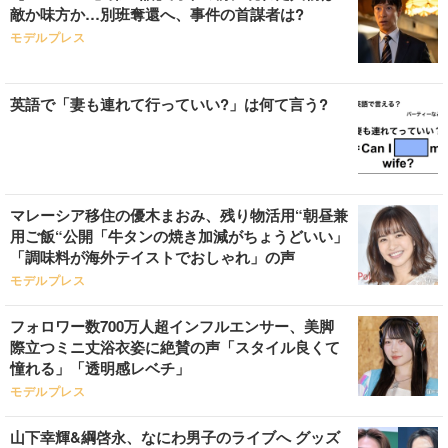
敵か味方か…別班奪還へ、事件の首謀者は?
モデルプレス
英語で「妻も連れて行っていい?」は何て言う?
マレーシア移住の優木まおみ、残り物活用“朝昼兼
用ご飯“公開「牛タンの焼き加減がちょうどいい」
「調味料が海外テイストでおしゃれ」の声
モデルプレス
フォロワー数700万人超インフルエンサー、美脚
際立つミニ丈浴衣姿に絶賛の声「スタイル良くて
憧れる」「透明感レベチ」
モデルプレス
山下幸輝&綱啓永、なにわ男子のライブへ グッズ