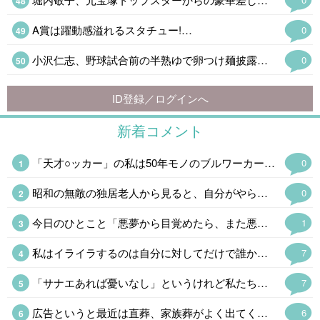
A賞は躍動感溢れるスタチュー!…
0
小沢仁志、野球試合前の半熟ゆで卵つけ麺披露「たっぷりでスタミナつきそう」
0
ID登録／ログインへ
新着コメント
「天才○ッカー」の私は50年モノのブルワーカーを愛用しているが息を止めて7秒止めるトレーニングは血圧にものすごく悪いそうだ。短時間に同じ動きを繰り返すトレーニングにしているがついつい「そんなのカンケーねぇ」と連呼してしまう。
0
昭和の無敵の独居老人から見ると、自分がやらかしたことに嫁を出すなという感じがする。
0
今日のひとこと「悪夢から目覚めたら、また悪夢だったということはよくある」
1
私はイライラするのは自分に対してだけで誰かがすることにはまあ、ニンゲンがやることだからしょうがない。おもしろいことをするなぁという感じ。 AI君によると「地獄のような脳内環境」だそうだ。
7
「サナエあれば憂いなし」というけれど私たちは「ソナエがなくて憂うばかり」である。
7
広告というと最近は直葬、家族葬がよく出てくるけど、求人サイトの「昆虫·正社員」というのと不動産サイトの「2LDK0.9万円」(超絶事故物件にしてもあり得ない誤植だ)のインパクト半端なかった。
6