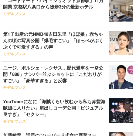
「コートヤード・バイ・マリオット京都駅」11月
開業 京都駅八条口から徒歩3分の最新ホテル
モデルプレス
第1子出産の元NMB48吉田朱里「ほぼ娘」赤ちゃ
んの頃の写真公開「爆毛すごい」「ほっぺがぷく
ぷくで可愛すぎる」の声
モデルプレス
ユージ、ポルシェ・レクサス…歴代愛車を一挙公
開「888」ナンバー並ぶショットに「こだわりが
すごい」「豪華すぎる」と反響
モデルプレス
YouTuberになに「海賊くらい飲むから私も赤髪海
賊団に入りたい」肩出しコーデ公開「ビジュアル
良すぎ」「セクシー」
モデルプレス
加藤綾菜、話題の“ハーバード式命の野菜スー