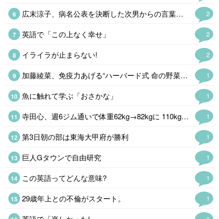
広末涼子、病名公表を決断した次男からの言葉「言い訳にするのも嫌だった」
2
英語で「この上なく幸せ」
2
イライラが止まらない!
2
加藤綾菜、免疫力あげる“ハーバード式 命の野菜スープ公開「野菜たっぷりで…
1
魚に触れて学ぶ「おさかな」
1
寺田心、週6ジム通いで体重62kg→82kgに 110kgのベンチプレス…
1
第3日朝の部は東海大甲府が勝利
1
巨人Gタウンで自由研究
1
この英語ってどんな意味?
1
29歳年上との不倫がスタート。
1
英語で「楽しかった!」
1