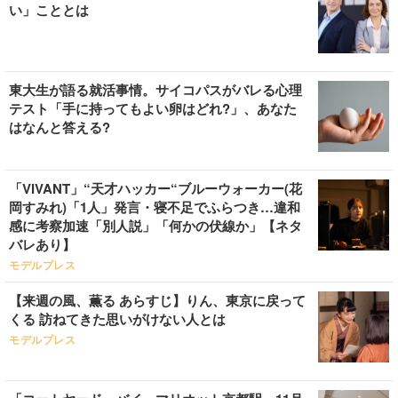
い」こととは
東大生が語る就活事情。サイコパスがバレる心理
テスト「手に持ってもよい卵はどれ?」、あなた
はなんと答える?
「VIVANT」“天才ハッカー“ブルーウォーカー(花
岡すみれ)「1人」発言・寝不足でふらつき…違和
感に考察加速「別人説」「何かの伏線か」【ネタ
バレあり】
モデルプレス
【来週の風、薫る あらすじ】りん、東京に戻って
くる 訪ねてきた思いがけない人とは
モデルプレス