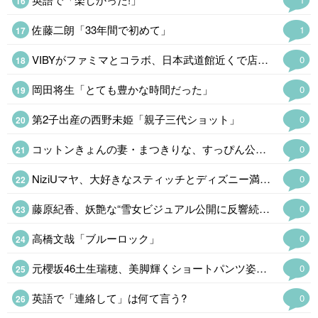
佐藤二朗「33年間で初めて」
1
VIBYがファミマとコラボ、日本武道館近くで店舗ラッピング&限定
0
岡田将生「とても豊かな時間だった」
0
第2子出産の西野未姫「親子三代ショット」
0
コットンきょんの妻・まつきりな、すっぴん公開&肌の悩み告白「お肌綺麗すぎる」
0
NiziUマヤ、大好きなスティッチとディズニー満喫「愛が伝わる」…
0
藤原紀香、妖艶な“雪女ビジュアル公開に反響続々「美しすぎて二度見」…
0
高橋文哉「ブルーロック」
0
元櫻坂46土生瑞穂、美脚輝くショートパンツ姿公開「脚が長くて綺麗」…
0
英語で「連絡して」は何て言う?
0