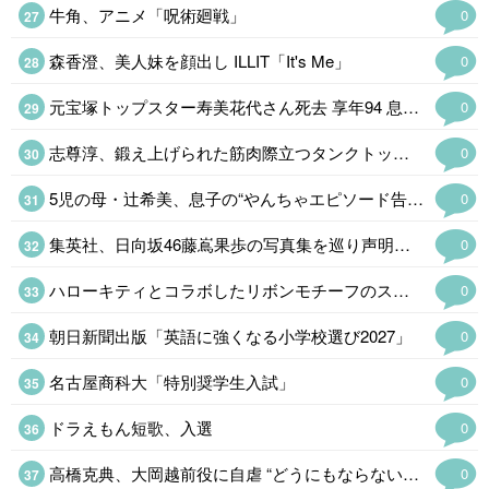
牛角、アニメ「呪術廻戦」
0
森香澄、美人妹を顔出し ILLIT「It's Me」
0
元宝塚トップスター寿美花代さん死去 享年94 息子・高嶋政宏&政伸がコメント…
0
志尊淳、鍛え上げられた筋肉際立つタンクトップ姿にファン歓喜「ギャップがす…
0
5児の母・辻希美、息子の“やんちゃエピソード告白「菓子折りを買い溜めしてい…
0
集英社、日向坂46藤嶌果歩の写真集を巡り声明発表 注意喚起も「必要に応じて法的措置を含む対応を検討」
0
ハローキティとコラボしたリボンモチーフのスイーツビュッフェ、京都センチュリーホテルで開催
0
朝日新聞出版「英語に強くなる小学校選び2027」
0
名古屋商科大「特別奨学生入試」
0
ドラえもん短歌、入選
0
高橋克典、大岡越前役に自虐 “どうにもならないポイント告白「補っていきたい」…
0