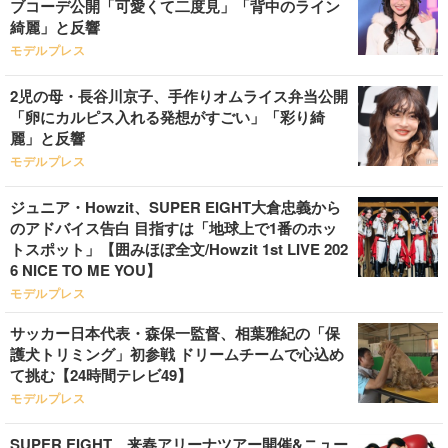
ブコーデ公開「可愛くて二度見」「背中のライン
綺麗」と反響
モデルプレス
2児の母・長谷川京子、手作りオムライス弁当公開
「卵にカルピス入れる発想がすごい」「彩り綺
麗」と反響
モデルプレス
ジュニア・Howzit、SUPER EIGHT大倉忠義から
のアドバイス告白 目指すは「地球上で1番のホッ
トスポット」【囲みほぼ全文/Howzit 1st LIVE 202
6 NICE TO ME YOU】
モデルプレス
サッカー日本代表・森保一監督、相葉雅紀の「保
護犬トリミング」初参戦 ドリームチームで心込め
て挑む【24時間テレビ49】
モデルプレス
SUPER EIGHT、来春アリーナツアー開催&ニュー