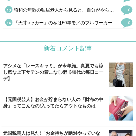
昭和の無敵の独居老人から見ると、自分がやらかしたことに嫁を出すなという感じがする。
0
「天才○ッカー」の私は50年モノのブルワーカーを愛用しているが息を止めて7秒止めるトレーニングは血圧にものすごく悪いそうだ。短時間に同じ動きを繰り返すトレーニングにしているがついつい「そんなのカンケーねぇ」と連呼してしまう。
0
新着コメント記事
アシメな「レースキャミ」が今年顔。真夏でも涼
し気な上下サテンの着こなし術【40代の毎日コー
デ】
【元国税芸人】お金が貯まらない人の「財布の中
身」ってこんなの!入ってたらアウトなものは
元国税芸人は見た!「お金持ちが絶対やっていな