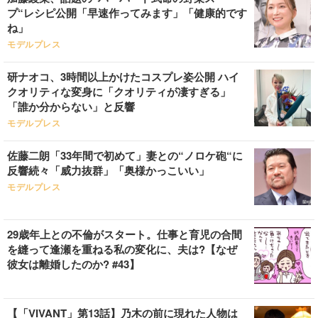
プ“レシピ公開「早速作ってみます」「健康的です
ね」
モデルプレス
研ナオコ、3時間以上かけたコスプレ姿公開 ハイ
クオリティな変身に「クオリティが凄すぎる」
「誰か分からない」と反響
モデルプレス
佐藤二朗「33年間で初めて」妻との“ノロケ砲“に
反響続々「威力抜群」「奥様かっこいい」
モデルプレス
29歳年上との不倫がスタート。仕事と育児の合間
を縫って逢瀬を重ねる私の変化に、夫は?【なぜ
彼女は離婚したのか? #43】
【「VIVANT」第13話】乃木の前に現れた人物は