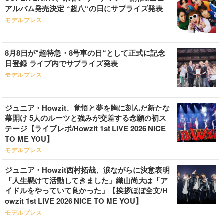
アルバム発売決定 “超八“の日にサプライズ発表
モデルプレス
8月8日が“超特急・8号車の日“として正式に記念
日登録 ライブ内でサプライズ発表
モデルプレス
ジュニア・Howzit、覚悟と夢を胸に刻んだ新たな
幕開け 5人のルーツと強みが交差する念願の初ス
テージ【ライブレポ/Howzit 1st LIVE 2026 NICE
TO ME YOU】
モデルプレス
ジュニア・Howzit西村拓哉、涙ながらに決意表明
「人生懸けて活動してきました」織山尚大は「ア
イドルをやっていて良かった」【挨拶ほぼ全文/H
owzit 1st LIVE 2026 NICE TO ME YOU】
モデルプレス