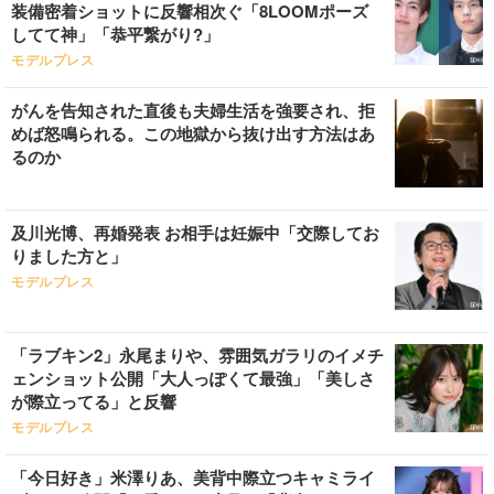
装備密着ショットに反響相次ぐ「8LOOMポーズ
してて神」「恭平繋がり?」
モデルプレス
がんを告知された直後も夫婦生活を強要され、拒
めば怒鳴られる。この地獄から抜け出す方法はあ
るのか
及川光博、再婚発表 お相手は妊娠中「交際してお
りました方と」
モデルプレス
「ラブキン2」永尾まりや、雰囲気ガラリのイメチ
ェンショット公開「大人っぽくて最強」「美しさ
が際立ってる」と反響
モデルプレス
「今日好き」米澤りあ、美背中際立つキャミライ