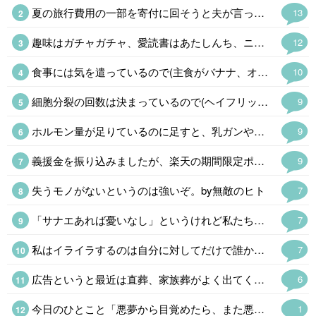
夏の旅行費用の一部を寄付に回そうと夫が言ってくれて、振り込んでくれました。 家計管理は、しっかり者の夫が主導してくれてます、私は精神年齢小学生なのです😓💦
13
趣味はガチャガチャ、愛読書はあたしんち、ニンテンドーDS出る度に並んでます💦 精神年齢小学生です😓ハイ。 よく「若いね」と言われるけど「幼いね」を変換してるの気付いてます💦
12
食事には気を遣っているので(主食がバナナ、オートミール、全粒粉クラッカー、今の時期はトウモロコシも🌟)食生活には自信があるのですが、旅行で飲み食いしたり自分用お土産😂で2kg太ったのでダイエット中です。 普段の食生活に戻して、食後の血糖値急上昇を阻止する足踏み運動も始めました。 大体1kg落ちたので、あと半分頑張ります。
10
細胞分裂の回数は決まっているので(ヘイフリック限界)、もしかすると!と思ってAIに聞いてみました。 「若いうちに毛量が多いからといって毛根の細胞分裂の回数を早く消費するわけではないため、安心してください」と言われました😂
9
ホルモン量が足りているのに足すと、乳ガンや血栓のリスクが増したり、余計にホルモンバランスが崩れるので処方されなかったのは当然です😅 即効性を求めるならプラセンタ注射(48歳なら保険適応)がありますし、漢方薬もあります。 完全に情報不足です💧
9
義援金を振り込みましたが、楽天の期間限定ポイントがあったので、ポイントも少しだけ(金額はショボいので㊙️)にはなりますが寄付させて戴きました。 この暑さによる二次災害も心配ですが、支援物資の仕分けが追い付かず停止しているそうなので、今回はお金だけにしました👛 現地のボランティアの方にも頭が下がります。
9
失うモノがないというのは強いぞ。by無敵のヒト
7
「サナエあれば憂いなし」というけれど私たちは「ソナエがなくて憂うばかり」である。
7
私はイライラするのは自分に対してだけで誰かがすることにはまあ、ニンゲンがやることだからしょうがない。おもしろいことをするなぁという感じ。 AI君によると「地獄のような脳内環境」だそうだ。
7
広告というと最近は直葬、家族葬がよく出てくるけど、求人サイトの「昆虫·正社員」というのと不動産サイトの「2LDK0.9万円」(超絶事故物件にしてもあり得ない誤植だ)のインパクト半端なかった。
6
今日のひとこと「悪夢から目覚めたら、また悪夢だったということはよくある」
1