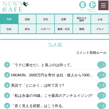
占い
登録•
ログイン
マイルーム
面白ネタ
ホーム
TOP
芸能
女性
恋愛
お金
雑学
社会
政治
社会
政治
スポーツ
健康・生活
動物
グルメ
経済
海外
コメポ
当たる占い師
芸能
スポーツ
コメント投稿ルール
恋愛
ビックリ
「ラクに痩せた!」と喜ぶのは待って。
7
コメントポスト
アリ／ナシ
HIKAKIN、2000万円を寄付 会社・個人から1000万&1万4400本の…
6
リリース
ショップ
英語で「とにかく」は何て言う?
3
登録・ログイン/マイルーム
「私は永遠の16歳」こそ最高のアンチエイジング!
3
「若く見える前髪」はこう作る。
3