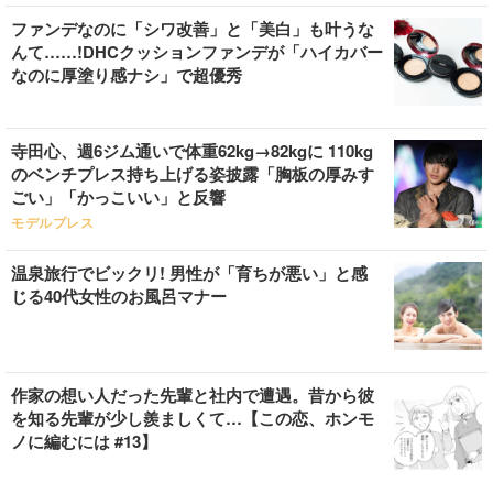
ファンデなのに「シワ改善」と「美白」も叶うな
んて……!DHCクッションファンデが「ハイカバー
なのに厚塗り感ナシ」で超優秀
寺田心、週6ジム通いで体重62kg→82kgに 110kg
のベンチプレス持ち上げる姿披露「胸板の厚みす
ごい」「かっこいい」と反響
モデルプレス
温泉旅行でビックリ! 男性が「育ちが悪い」と感
じる40代女性のお風呂マナー
作家の想い人だった先輩と社内で遭遇。昔から彼
を知る先輩が少し羨ましくて…【この恋、ホンモ
ノに編むには #13】