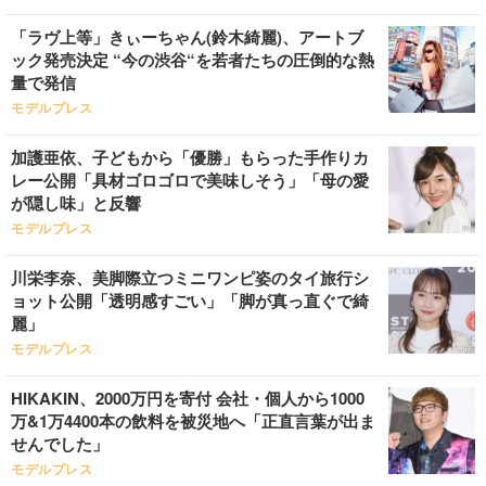
「ラヴ上等」きぃーちゃん(鈴木綺麗)、アートブ
ック発売決定 “今の渋谷“を若者たちの圧倒的な熱
量で発信
モデルプレス
加護亜依、子どもから「優勝」もらった手作りカ
レー公開「具材ゴロゴロで美味しそう」「母の愛
が隠し味」と反響
モデルプレス
川栄李奈、美脚際立つミニワンピ姿のタイ旅行シ
ョット公開「透明感すごい」「脚が真っ直ぐで綺
麗」
モデルプレス
HIKAKIN、2000万円を寄付 会社・個人から1000
万&1万4400本の飲料を被災地へ「正直言葉が出ま
せんでした」
モデルプレス