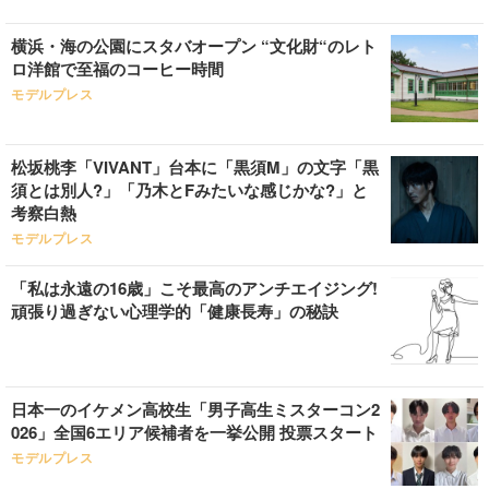
横浜・海の公園にスタバオープン “文化財“のレト
ロ洋館で至福のコーヒー時間
モデルプレス
松坂桃李「VIVANT」台本に「黒須M」の文字「黒
須とは別人?」「乃木とFみたいな感じかな?」と
考察白熱
モデルプレス
「私は永遠の16歳」こそ最高のアンチエイジング!
頑張り過ぎない心理学的「健康長寿」の秘訣
日本一のイケメン高校生「男子高生ミスターコン2
026」全国6エリア候補者を一挙公開 投票スタート
モデルプレス