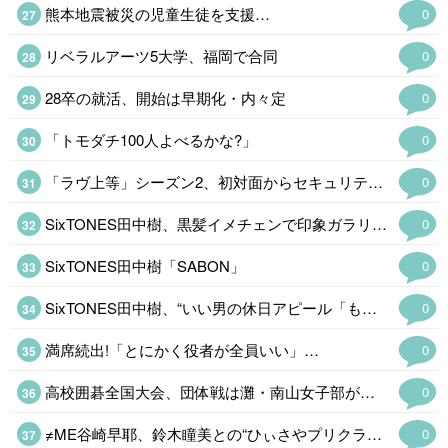
熊本地震被災の児童生徒を支援…
0
リベラルアーツ5大学、福岡で合同
0
28卒の就活、開始は早期化・内々定
0
「トモダチ100人よべるかな?」
0
「ラヴ上等」シーズン2、初対面からセキュリティ発動
0
SixTONES田中樹、黒髪イメチェンで印象ガラリ会見
0
SixTONES田中樹「SABON」
0
SixTONES田中樹、“いい男の休日アピール「もし違った見出しの媒体さんが…
0
満席続出!「とにかく役者が全員いい」…
0
高校囲碁全国大会、団体戦は灘・南山女子部が優勝
0
≠ME谷崎早耶、鈴木瞳美との“ひぃさやプリクラショット公開「天使が並んでる」
0