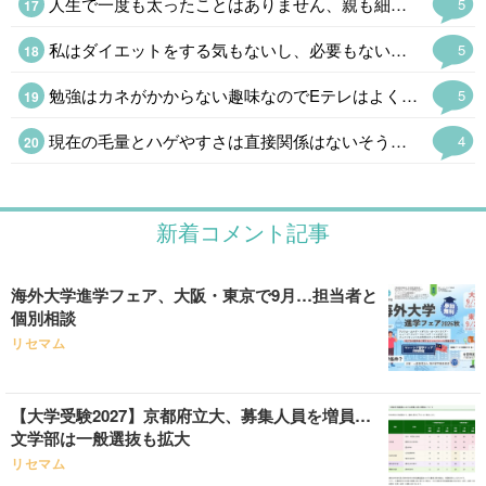
人生で一度も太ったことはありません、親も細身なので遺伝でしょうね。 男性の細身は生物として利点とは言えないので、羨ましいと言うのは女性だけです。
5
私はダイエットをする気もないし、必要もないけど砂糖断ちの結果、1ヶ月に1kgのペースで減っている。とりあえず甘い飲み物をやめるだけでかなり変わってくる。 五穀断ちはやめて全粒粉クラッカーとオーツ麦を主食にしているけど慣れるまでが大変かも。
5
勉強はカネがかからない趣味なのでEテレはよく見る。高校講座は20分くらいだし高齢者にもちょうどいい。サイエンスゼロは毎週録画。オフロスキーはくだらなさにハマっているけど。浮世離れというのも楽でいいのだ。
5
現在の毛量とハゲやすさは直接関係はないそうだ。 まあ、昔から丁髷が結えなくなったら出家して坊主というのが王道である。骸骨に毛が生えてたら怖い。
4
新着コメント記事
海外大学進学フェア、大阪・東京で9月…担当者と
個別相談
リセマム
【大学受験2027】京都府立大、募集人員を増員…
文学部は一般選抜も拡大
リセマム