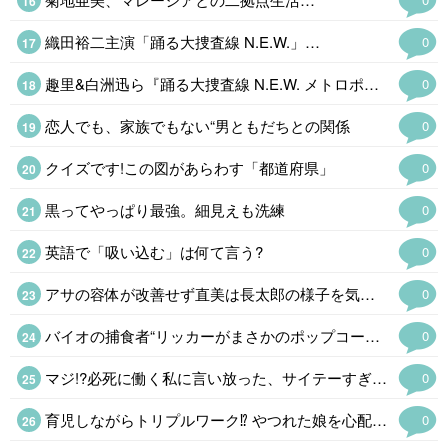
織田裕二主演「踊る大捜査線 N.E.W.」…
0
趣里&白洲迅ら『踊る大捜査線 N.E.W. メトロポリスを駆け抜けろ!
0
恋人でも、家族でもない“男ともだちとの関係
0
クイズです!この図があらわす「都道府県」
0
黒ってやっぱり最強。細見えも洗練
0
英語で「吸い込む」は何て言う?
0
アサの容体が改善せず直美は長太郎の様子を気にする
0
バイオの捕食者“リッカーがまさかのポップコーンバケツ化!
0
マジ!?必死に働く私に言い放った、サイテーすぎる夫のマウント発言
0
育児しながらトリプルワーク⁉ やつれた娘を心配する母。
0