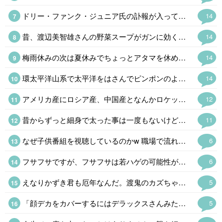
ドリー・ファンク・ジュニア氏の訃報が入って喪に服して自粛。荒法師ジン·キニスキーからNWA世界王座を奪った時は時代が変わったと思った。野球でいえば張本さんの世界からイチローの時代になったようなもので。馬場さんの全日本プロレスはファンク一家あってのものでファンには大恩人。あの世界で85歳で天寿を全うしたのは凄い。
14
昔、渡辺美智雄さんの野菜スープがガンに効くとやってたけど(言い出した無免許医は逮捕)、効能はともかく健康にはよさそうだ。(味は知らんw) ハーバード式はキャベツ、玉ねぎ、ニンジン、カボチャを煮込むという話でカボチャの甘みがあるそうだ。カレー粉を入れたくなるけど。(あ。キャベツがw ) ロカボにもいいというので、やってみるか。
14
梅雨休みの次は夏休みでちょっとアタマを休めるかと思ったら「禿、禿」と連呼されたので「呼んだ?呼んだよね」とオフロスキーになった。←そんなん見とるんですか💀
14
環太平洋山系で太平洋をはさんでピンポンのように地震や火山の噴火があるのはいつものことだけど、最近は周期が短すぎる。おそらく東海·東南海·南海三連動と富士山噴火というのが2030年代に予想されるけど、少し早まるかも。 私は予知夢と直感。地震雲ウォッチャーなのでかなり怪しいと思われているけど。
14
アメリカ産にロシア産、中国産となんかロケット花火を打ち込んできた北朝鮮産もあるな。学校ならクラス分けなんだけどなぜか同じクラスで同じ班になってる。
12
昔からずっと細身で太った事は一度もないけど、バナナ型だから年取ったらブクブク太って落ちなくなる体質 今はいいけど晩年は巨漢かも 笑
11
なぜ子供番組を視聴しているのかw 職場で流れているんでしょうかねw 子供番組は当たり障り無いので、流しっぱなしに出来ますからね、 、という事に。 趣味で視聴してるなら怖いのでw
6
フサフサですが、フサフサは若ハゲの可能性が高いそうで冷や冷やしてますw もしそうなったら、お金で解決しますw
6
えなりかずき君も厄年なんだ。渡鬼のカズちゃんもこれで泉ピン子さんの後釜ができたとファンを期待させた天才だったけどほとんど見ないし。なかなか子役から大人の役者でやってくのも大変なもんだ。
5
「顔デカをカバーするにはデラックスさんみたいに巨体になればいいのだ。」「それは逆効果になる可能性が高いです」AI君はシャレが通じねえなw
5