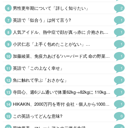
男性更年期について「詳しく知りたい」
2
英語で「似合う」は何て言う?
1
人気アイドル、熱中症で顔が真っ赤に 介抱される様子公開「苦しそう」
1
小沢仁志「上手く包めたことがない」…
1
加藤綾菜、免疫力あげる“ハーバード式 命の野菜スープ公開「野菜たっぷりで…
1
英語で「この上なく幸せ」
1
魚に触れて学ぶ「おさかな」
1
寺田心、週6ジム通いで体重62kg→82kgに 110kgのベンチプレス…
1
HIKAKIN、2000万円を寄付 会社・個人から1000万&1万4400本の…
1
この英語ってどんな意味?
0
菊地亜美、マレーシアとの二拠点生活…
0