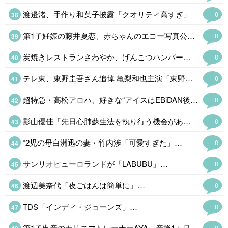
渡邊渚、手作り和菓子披露「クオリティ高すぎ」
0
第1子妊娠の藤井夏恋、赤ちゃんのエコー写真公開「鼻がすっと高くて綺麗」
0
炭焼きレストランさわやか、げんこつハンバーグなど値上げ&土曜日ランチメニュー終了へ「これまでにない厳しい局面」
0
テレ東、東野圭吾さん追悼 亀梨和也主演「東野圭吾 手紙」
0
超特急・高松アロハ、好きな“アイスはEBiDAN後輩グループメンバー「すごい愛らしい子なんですよ」
0
影山優佳「先日心肺蘇生法を執り行う機会がありました」…
0
“2児の母白洲迅の妻・竹内渉「可愛すぎた」…
0
サンリオピューロランドが「LABUBU」…
0
渡辺美奈代「夜ごはんは簡単に」…
0
TDS「インディ・ジョーンズ」…
0
第1子出産のカリスマトレーナーAYA、産後1ヵ月半の引き締まった美ウエスト公開…
0