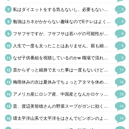
私はダイエットをする気もないし、必要もないけど砂糖断ちの結果、1ヶ月に1kgのペースで減っている。とりあえず甘い飲み物をやめるだけでかなり変わってくる。 五穀断ちはやめて全粒粉クラッカーとオーツ麦を主食にしているけど慣れるまでが大変かも。
5
勉強はカネがかからない趣味なのでEテレはよく見る。高校講座は20分くらいだし高齢者にもちょうどいい。サイエンスゼロは毎週録画。オフロスキーはくだらなさにハマっているけど。浮世離れというのも楽でいいのだ。
5
フサフサですが、フサフサは若ハゲの可能性が高いそうで冷や冷やしてますw もしそうなったら、お金で解決しますw
6
人生で一度も太ったことはありません、親も細身なので遺伝でしょうね。 男性の細身は生物として利点とは言えないので、羨ましいと言うのは女性だけです。
5
なぜ子供番組を視聴しているのかw 職場で流れているんでしょうかねw 子供番組は当たり障り無いので、流しっぱなしに出来ますからね、 、という事に。 趣味で視聴してるなら怖いのでw
6
昔からずっと細身で太った事は一度もないけど、バナナ型だから年取ったらブクブク太って落ちなくなる体質 今はいいけど晩年は巨漢かも 笑
11
梅雨休みの次は夏休みでちょっとアタマを休めるかと思ったら「禿、禿」と連呼されたので「呼んだ?呼んだよね」とオフロスキーになった。←そんなん見とるんですか💀
14
アメリカ産にロシア産、中国産となんかロケット花火を打ち込んできた北朝鮮産もあるな。学校ならクラス分けなんだけどなぜか同じクラスで同じ班になってる。
12
昔、渡辺美智雄さんの野菜スープがガンに効くとやってたけど(言い出した無免許医は逮捕)、効能はともかく健康にはよさそうだ。(味は知らんw) ハーバード式はキャベツ、玉ねぎ、ニンジン、カボチャを煮込むという話でカボチャの甘みがあるそうだ。カレー粉を入れたくなるけど。(あ。キャベツがw ) ロカボにもいいというので、やってみるか。
14
環太平洋山系で太平洋をはさんでピンポンのように地震や火山の噴火があるのはいつものことだけど、最近は周期が短すぎる。おそらく東海·東南海·南海三連動と富士山噴火というのが2030年代に予想されるけど、少し早まるかも。 私は予知夢と直感。地震雲ウォッチャーなのでかなり怪しいと思われているけど。
14