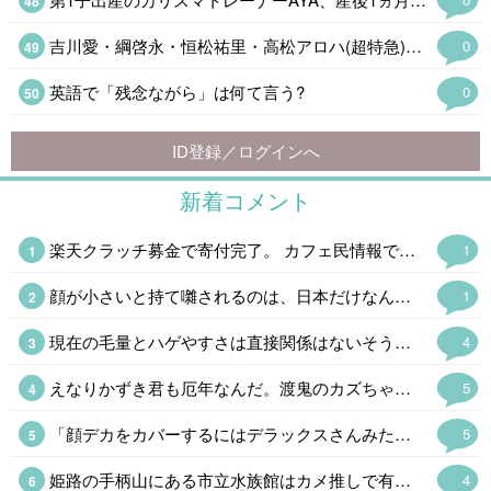
吉川愛・綱啓永・恒松祐里・高松アロハ(超特急)、仲良くなったきっかけのアニメとは「個性があるアニメね」
0
英語で「残念ながら」は何て言う?
0
ID登録／ログインへ
新着コメント
楽天クラッチ募金で寄付完了。 カフェ民情報で、熊本県のホームページから義援金を送れる事を知ったけど、期限切れ間近のポイントがあったから、今回は楽天ポイントで。
1
顔が小さいと持て囃されるのは、日本だけなんだよね、 平安時代は、顔は大きいというか、下膨れだったり、美人の定義だったのに、いつの間にか小顔にすり替わったよね。
1
現在の毛量とハゲやすさは直接関係はないそうだ。 まあ、昔から丁髷が結えなくなったら出家して坊主というのが王道である。骸骨に毛が生えてたら怖い。
4
えなりかずき君も厄年なんだ。渡鬼のカズちゃんもこれで泉ピン子さんの後釜ができたとファンを期待させた天才だったけどほとんど見ないし。なかなか子役から大人の役者でやってくのも大変なもんだ。
5
「顔デカをカバーするにはデラックスさんみたいに巨体になればいいのだ。」「それは逆効果になる可能性が高いです」AI君はシャレが通じねえなw
5
姫路の手柄山にある市立水族館はカメ推しで有名だけどタッチプールは1980年に日本で初めて設置された。サメやエイ、ナマコやウニというハードルが高そうなやつもいる。姫路の穴場の観光スポットだったけど駅ができてお客さんも増えるかも。昭和の廃墟感がお気に入りだったけどなぁ。
4