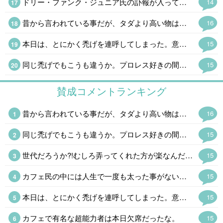
ドリー・ファンク・ジュニア氏の訃報が入って喪に服して自粛。荒法師ジン·キニスキーからNWA世界王座を奪った時は時代が変わったと思った。野球でいえば張本さんの世界からイチローの時代になったようなもので。馬場さんの全日本プロレスはファンク一家あってのものでファンには大恩人。あの世界で85歳で天寿を全うしたのは凄い。
14
昔から言われている事だが、タダより高い物はないのだ。入り口は無料、出口は有料。
16
本日は、とにかく禿げを連呼してしまった。意図はしていないのだが(笑)。
15
同じ禿げでもこうも違うか。プロレス好きの間で有名な格好いい禿げである。
15
賛成コメントランキング
昔から言われている事だが、タダより高い物はないのだ。入り口は無料、出口は有料。
16
同じ禿げでもこうも違うか。プロレス好きの間で有名な格好いい禿げである。
15
世代だろうか?!むしろ弄ってくれた方が楽なんだが(笑)。そう、禿げてますが何か。変に気を遣われると気不味い。
15
カフェ民の中には人生で一度も太った事がない者や痩せ型が多くて驚く。日本人は太りやすい遺伝子のはずなんだが。メタボ禿げと自虐する者と儂も大して変わらん(笑)。
15
本日は、とにかく禿げを連呼してしまった。意図はしていないのだが(笑)。
15
カフェで有名な超能力者は本日欠席だったな。
15