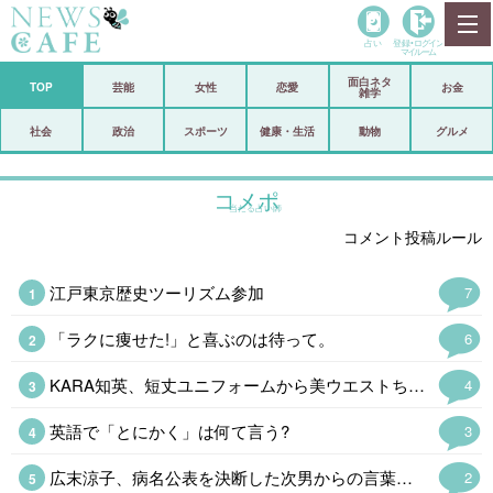
占い
登録•
ログイン
マイルーム
面白ネタ
ホーム
TOP
芸能
女性
恋愛
お金
雑学
社会
政治
社会
政治
スポーツ
健康・生活
動物
グルメ
経済
海外
コメポ
当たる占い師
芸能
スポーツ
コメント投稿ルール
恋愛
ビックリ
江戸東京歴史ツーリズム参加
7
コメントポスト
アリ／ナシ
「ラクに痩せた!」と喜ぶのは待って。
6
リリース
ショップ
KARA知英、短丈ユニフォームから美ウエストちらり「脚長すぎてびっくり」
4
登録・ログイン/マイルーム
英語で「とにかく」は何て言う?
3
広末涼子、病名公表を決断した次男からの言葉「言い訳にするのも嫌だった」
2