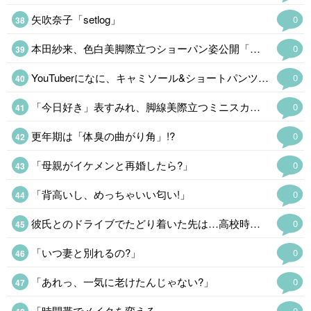
矢吹奈子「setlog」
0
本田紗来、色白美脚際立つショーパン姿公開「スタイル良すぎ」
0
YouTuberになに、キャミソール&ショートパンツスタイルで美ボディ際…
0
「今日好き」表すみれ、脚線美際立つミニスカコーデ披露
0
更年期は「体臭の曲がり角」!?
0
「母親がイケメンと再婚したら?」
0
「背高いし、めっちゃいい匂い!」
0
彼氏とのドライブでたどり着いた先は…高校時代に告白
0
「いつ妻と別れるの?」
0
「あれっ、一気に老けたんじゃない?」
0
「時間帯でメイクを変える」
0