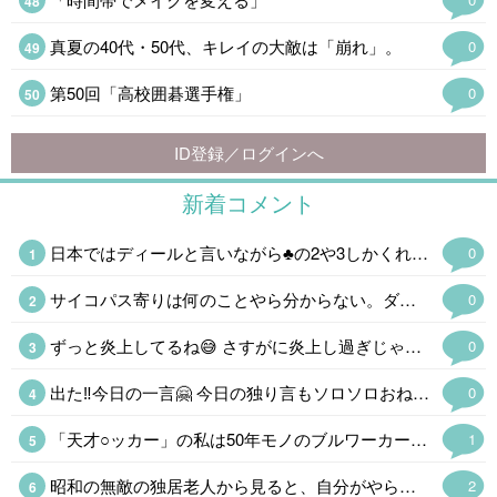
真夏の40代・50代、キレイの大敵は「崩れ」。
0
第50回「高校囲碁選手権」
0
ID登録／ログインへ
新着コメント
日本ではディールと言いながら♣の2や3しかくれない強欲なイカ…以下自粛。
0
サイコパス寄りは何のことやら分からない。ダチョウの卵とかチョコエッグはアウトか。自販機でお釣りが出ない時はまず返却口に「出ないぞ」と文句を言ってから前後に揺らして、最後に元サッカー部だったので自慢のキック。ダメだこりゃ。
0
ずっと炎上してるね😅 さすがに炎上し過ぎじゃない❓️ いつまでも延々叩く日本人の悪いところだよ😵
0
出た‼️今日の一言🤗 今日の独り言もソロソロおねしゃすw
0
「天才○ッカー」の私は50年モノのブルワーカーを愛用しているが息を止めて7秒止めるトレーニングは血圧にものすごく悪いそうだ。短時間に同じ動きを繰り返すトレーニングにしているがついつい「そんなのカンケーねぇ」と連呼してしまう。
1
昭和の無敵の独居老人から見ると、自分がやらかしたことに嫁を出すなという感じがする。
2