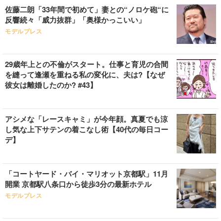
佐藤二朗「33年間で初めて」妻との“ノロケ砲“に
反響続々「威力抜群」「奥様かっこいい」
モデルプレス
29歳年上との不倫がスタート。仕事と育児の合間
を縫って逢瀬を重ねる私の変化に、夫は?【なぜ
彼女は離婚したのか? #43】
アシメな「レースキャミ」が今年顔。真夏でも涼
し気な上下サテンの着こなし術【40代の毎日コー
デ】
「コートヤード・バイ・マリオット京都駅」11月
開業 京都駅八条口から徒歩3分の最新ホテル
モデルプレス