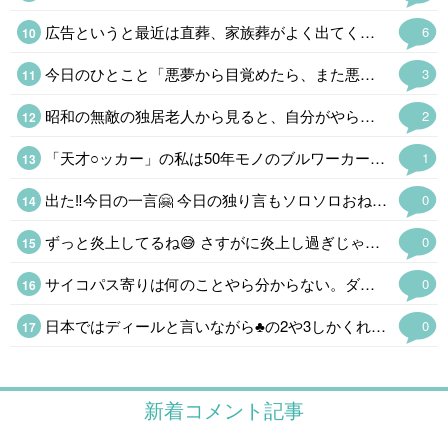
広告というと最近は直葬、家族葬がよく出てくるけど、求人サイトの「昆虫·正社員」というのと不動産サイトの「2LDK0.9万円」(超絶事故物件にしてもあり得ない誤植だ)のインパクト半端なかった。
6
今日のひとこと「悪夢から目覚めたら、また悪夢だったということはよくある」
3
昭和の無敵の独居老人から見ると、自分がやらかしたことに嫁を出すなという感じがする。
2
「天才○ッカー」の私は50年モノのブルワーカーを愛用しているが息を止めて7秒止めるトレーニングは血圧にものすごく悪いそうだ。短時間に同じ動きを繰り返すトレーニングにしているがついつい「そんなのカンケーねぇ」と連呼してしまう。
1
出た‼️今日の一言🤗 今日の独り言もソロソロおねしゃすw
0
ずっと炎上してるね😅 さすがに炎上し過ぎじゃない❓️ いつまでも延々叩く日本人の悪いところだよ😵
0
サイコパス寄りは何のことやら分からない。ダチョウの卵とかチョコエッグはアウトか。自販機でお釣りが出ない時はまず返却口に「出ないぞ」と文句を言ってから前後に揺らして、最後に元サッカー部だったので自慢のキック。ダメだこりゃ。
0
日本ではディールと言いながら♣の2や3しかくれない強欲なイカ…以下自粛。
0
新着コメント記事