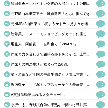
須田亜香里、ハイキング後の入浴ショット公開「ドキッとした」
0
元TBS山本里菜アナ、離婚発表「ともに歩んできた道は宝物」…
0
元NMB48山田菜々「寝ようかドラマ見ようか迷って」
0
辻希美、コストコでショッピングカートに座る次女・夢空(ゆめあ)ちゃんの姿公…
0
堺雅人・阿部寛、二宮和也ら「VIVANT」
0
作家と力を合わせて頑張る部下をよそに、上司は陰で悪口を言っていて…【この恋、ホンモノに編むには#
0
作家との同居生活が始まって2週間…。
0
灘・渋幕など全国の中高生18名が入賞…京進「数学解法コンテスト」
0
堀内敬子、元宝塚トップスターからの豪華差し入れ披露「レベルが違う」
0
A賞は躍動感溢れるスタチュー!…
0
小沢仁志、野球試合前の半熟ゆで卵つけ麺披露「たっぷりでスタミナつきそう」
0