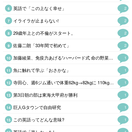
英語で「この上なく幸せ」
2
イライラが止まらない!
2
29歳年上との不倫がスタート。
2
佐藤二朗「33年間で初めて」
2
加藤綾菜、免疫力あげる“ハーバード式 命の野菜スープ公開「野菜たっぷりで…
1
魚に触れて学ぶ「おさかな」
1
寺田心、週6ジム通いで体重62kg→82kgに 110kgのベンチプレス…
1
第3日朝の部は東海大甲府が勝利
1
巨人Gタウンで自由研究
1
この英語ってどんな意味?
1
英語で「楽しかった!」
1