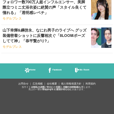
フォロワー数700万人超インフルエンサー、美脚
際立つミニ丈浴衣姿に絶賛の声「スタイル良くて
憧れる」「透明感レベチ」
モデルプレス
山下幸輝&綱啓永、なにわ男子のライブへ グッズ
装備密着ショットに反響相次ぐ「8LOOMポーズ
してて神」「恭平繋がり?」
モデルプレス
Home
Facebook
My Room
お問合せ
広告掲載
会社概要
個人情報保護方針
利用規約
当サイトに掲載の記事・見出し・写真・画像の無断転載を禁じます。
紹介した商品/サービスを購入、契約した場合に、
売上の一部が弊社サイトに還元されることがあります。
Copyright © 2026 IID, Inc.