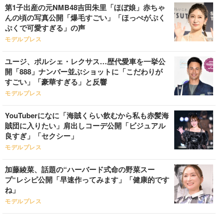
第1子出産の元NMB48吉田朱里「ほぼ娘」赤ちゃ
んの頃の写真公開「爆毛すごい」「ほっぺがぷく
ぷくで可愛すぎる」の声
モデルプレス
ユージ、ポルシェ・レクサス…歴代愛車を一挙公
開「888」ナンバー並ぶショットに「こだわりが
すごい」「豪華すぎる」と反響
モデルプレス
YouTuberになに「海賊くらい飲むから私も赤髪海
賊団に入りたい」肩出しコーデ公開「ビジュアル
良すぎ」「セクシー」
モデルプレス
加藤綾菜、話題の“ハーバード式命の野菜スー
プ“レシピ公開「早速作ってみます」「健康的です
ね」
モデルプレス