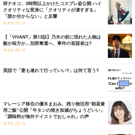
研ナオコ、3時間以上かけたコスプレ姿公開 ハイ
クオリティな変身に「クオリティが凄すぎる」
「誰か分からない」と反響
モデルプレス
【「VIVANT」第13話】乃木の前に現れた人物は
敵か味方か…別班奪還へ、事件の首謀者は?
モデルプレス
英語で「妻も連れて行っていい?」は何て言う?
マレーシア移住の優木まおみ、残り物活用“朝昼兼
用ご飯“公開「牛タンの焼き加減がちょうどいい」
「調味料が海外テイストでおしゃれ」の声
モデルプレス