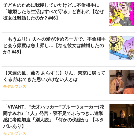
子どものために我慢していたけど…不倫相手に
「離婚したら生活はすべて守る」と言われ【なぜ
彼女は離婚したのか? #46】
「もうムリ!」夫への愛が冷める一方で、不倫相手
と会う頻度は急上昇し…【なぜ彼女は離婚したの
か? #45】
【来週の風、薫る あらすじ】りん、東京に戻って
くる 訪ねてきた思いがけない人とは
モデルプレス
「VIVANT」“天才ハッカー“ブルーウォーカー(花
岡すみれ)「1人」発言・寝不足でふらつき…違和
感に考察加速「別人説」「何かの伏線か」【ネタ
バレあり】
モデルプレス