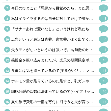
今日のひとこと「悪夢から目覚めたら、また悪夢だったということはよくある」
3
私はイライラするのは自分に対してだけで誰かがすることにはまあ、ニンゲンがやることだからしょうがない。おもしろいことをするなぁという感じ。 AI君によると「地獄のような脳内環境」だそうだ。
8
「サナエあれば憂いなし」というけれど私たちは「ソナエがなくて憂うばかり」である。
8
広告というと最近は直葬、家族葬がよく出てくるけど、求人サイトの「昆虫·正社員」というのと不動産サイトの「2LDK0.9万円」(超絶事故物件にしてもあり得ない誤植だ)のインパクト半端なかった。
6
失うモノがないというのは強いぞ。by無敵のヒト
8
義援金を振り込みましたが、楽天の期間限定ポイントがあったので、ポイントも少しだけ(金額はショボいので㊙️)にはなりますが寄付させて戴きました。 この暑さによる二次災害も心配ですが、支援物資の仕分けが追い付かず停止しているそうなので、今回はお金だけにしました👛 現地のボランティアの方にも頭が下がります。
10
食事には気を遣っているので(主食がバナナ、オートミール、全粒粉クラッカー、今の時期はトウモロコシも🌟)食生活には自信があるのですが、旅行で飲み食いしたり自分用お土産😂で2kg太ったのでダイエット中です。 普段の食生活に戻して、食後の血糖値急上昇を阻止する足踏み運動も始めました。 大体1kg落ちたので、あと半分頑張ります。
11
ホルモン量が足りているのに足すと、乳ガンや血栓のリスクが増したり、余計にホルモンバランスが崩れるので処方されなかったのは当然です😅 即効性を求めるならプラセンタ注射(48歳なら保険適応)がありますし、漢方薬もあります。 完全に情報不足です💧
10
細胞分裂の回数は決まっているので(ヘイフリック限界)、もしかすると!と思ってAIに聞いてみました。 「若いうちに毛量が多いからといって毛根の細胞分裂の回数を早く消費するわけではないため、安心してください」と言われました😂
10
夏の旅行費用の一部を寄付に回そうと夫が言ってくれて、振り込んでくれました。 家計管理は、しっかり者の夫が主導してくれてます、私は精神年齢小学生なのです😓💦
14