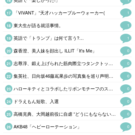
「VIVANT」“天才ハッカーブルーウォーカー(
1
東大生が語る就活事情。
1
英語で「トランプ」は何て言う?…
1
森香澄、美人妹を顔出し ILLIT「It's Me」
0
志尊淳、鍛え上げられた筋肉際立つタンクトップ姿にファン歓喜「ギャップがす…
0
集英社、日向坂46藤嶌果歩の写真集を巡り声明発表 注意喚起も「必要に応じて法的措置を含む対応を検討」
0
ハローキティとコラボしたリボンモチーフのスイーツビュッフェ、京都センチュリーホテルで開催
0
ドラえもん短歌、入選
0
高橋克典、大岡越前役に自虐 “どうにもならないポイント告白「補っていきたい」…
0
AKB48「ヘビーローテーション」
0