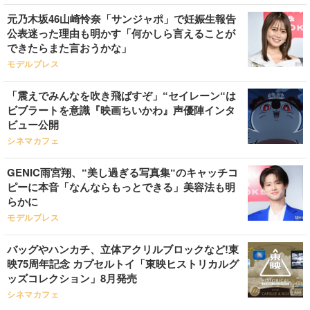
元乃木坂46山崎怜奈「サンジャポ」で妊娠生報告
公表迷った理由も明かす「何かしら言えることが
できたらまた言おうかな」
モデルプレス
「震えでみんなを吹き飛ばすぞ」“セイレーン“は
ビブラートを意識『映画ちいかわ』声優陣インタ
ビュー公開
シネマカフェ
GENIC雨宮翔、“美し過ぎる写真集“のキャッチコ
ピーに本音「なんならもっとできる」美容法も明
らかに
モデルプレス
バッグやハンカチ、立体アクリルブロックなど!東
映75周年記念 カプセルトイ「東映ヒストリカルグ
ッズコレクション」8月発売
シネマカフェ