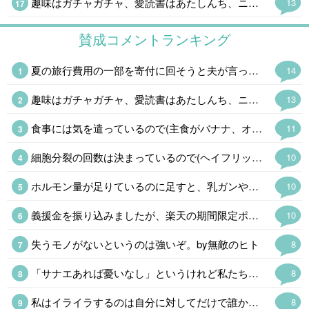
趣味はガチャガチャ、愛読書はあたしんち、ニンテンドーDS出る度に並んでます💦 精神年齢小学生です😓ハイ。 よく「若いね」と言われるけど「幼いね」を変換してるの気付いてます💦
13
賛成コメントランキング
夏の旅行費用の一部を寄付に回そうと夫が言ってくれて、振り込んでくれました。 家計管理は、しっかり者の夫が主導してくれてます、私は精神年齢小学生なのです😓💦
14
趣味はガチャガチャ、愛読書はあたしんち、ニンテンドーDS出る度に並んでます💦 精神年齢小学生です😓ハイ。 よく「若いね」と言われるけど「幼いね」を変換してるの気付いてます💦
13
食事には気を遣っているので(主食がバナナ、オートミール、全粒粉クラッカー、今の時期はトウモロコシも🌟)食生活には自信があるのですが、旅行で飲み食いしたり自分用お土産😂で2kg太ったのでダイエット中です。 普段の食生活に戻して、食後の血糖値急上昇を阻止する足踏み運動も始めました。 大体1kg落ちたので、あと半分頑張ります。
11
細胞分裂の回数は決まっているので(ヘイフリック限界)、もしかすると!と思ってAIに聞いてみました。 「若いうちに毛量が多いからといって毛根の細胞分裂の回数を早く消費するわけではないため、安心してください」と言われました😂
10
ホルモン量が足りているのに足すと、乳ガンや血栓のリスクが増したり、余計にホルモンバランスが崩れるので処方されなかったのは当然です😅 即効性を求めるならプラセンタ注射(48歳なら保険適応)がありますし、漢方薬もあります。 完全に情報不足です💧
10
義援金を振り込みましたが、楽天の期間限定ポイントがあったので、ポイントも少しだけ(金額はショボいので㊙️)にはなりますが寄付させて戴きました。 この暑さによる二次災害も心配ですが、支援物資の仕分けが追い付かず停止しているそうなので、今回はお金だけにしました👛 現地のボランティアの方にも頭が下がります。
10
失うモノがないというのは強いぞ。by無敵のヒト
8
「サナエあれば憂いなし」というけれど私たちは「ソナエがなくて憂うばかり」である。
8
私はイライラするのは自分に対してだけで誰かがすることにはまあ、ニンゲンがやることだからしょうがない。おもしろいことをするなぁという感じ。 AI君によると「地獄のような脳内環境」だそうだ。
8