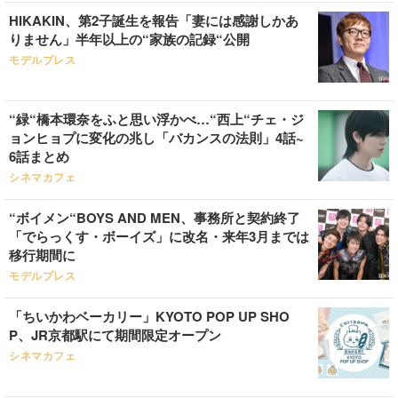
HIKAKIN、第2子誕生を報告「妻には感謝しかあ
りません」半年以上の“家族の記録“公開
モデルプレス
“緑“橋本環奈をふと思い浮かべ…“西上“チェ・ジ
ョンヒョプに変化の兆し「バカンスの法則」4話~
6話まとめ
シネマカフェ
“ボイメン“BOYS AND MEN、事務所と契約終了
「でらっくす・ボーイズ」に改名・来年3月までは
移行期間に
モデルプレス
「ちいかわベーカリー」KYOTO POP UP SHO
P、JR京都駅にて期間限定オープン
シネマカフェ