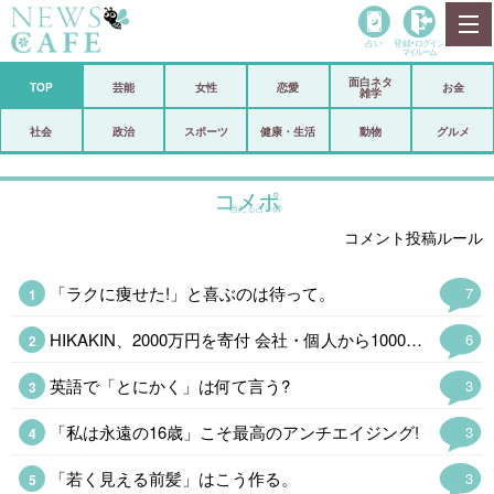
占い
登録•
ログイン
マイルーム
面白ネタ
ホーム
TOP
芸能
女性
恋愛
お金
雑学
社会
政治
社会
政治
スポーツ
健康・生活
動物
グルメ
経済
海外
コメポ
当たる占い師
芸能
スポーツ
コメント投稿ルール
恋愛
ビックリ
「ラクに痩せた!」と喜ぶのは待って。
7
コメントポスト
アリ／ナシ
HIKAKIN、2000万円を寄付 会社・個人から1000万&1万4400本の…
6
リリース
ショップ
英語で「とにかく」は何て言う?
3
登録・ログイン/マイルーム
「私は永遠の16歳」こそ最高のアンチエイジング!
3
「若く見える前髪」はこう作る。
3