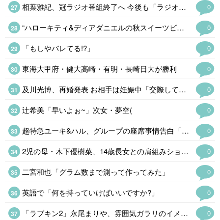
相葉雅紀、冠ラジオ番組終了へ 今後も「ラジオや文化放送さんと一緒に何かやり…
0
“ハローキティ&ディアダニエルの秋スイーツビュッフェ、ヒルトン広島で開催
0
「もしやバレてる!?」
0
東海大甲府・健大高崎・有明・長崎日大が勝利
0
及川光博、再婚発表 お相手は妊娠中「交際しておりました方と」
0
辻希美「早いよぉ~」次女・夢空(
0
超特急ユーキ&ハル、グループの座席事情告白「誰かと誰かの間にいないと嫌」
0
2児の母・木下優樹菜、14歳長女との肩組みショットに反響「おしゃれで素敵」
0
二宮和也「グラム数まで測って作ってみた」
0
英語で「何を持っていけばいいですか?」
0
「ラブキン2」永尾まりや、雰囲気ガラリのイメチェンショット公開
0