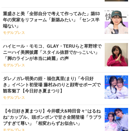
重盛さと美「全部自分で考えて作ってみた」築53
年の実家をリフォーム「新築みたい」「センス半
端ない」
モデルプレス
ハイヒール・モモコ、GLAY・TERUらと草野球で
ニーハイ美脚披露「スタイル抜群でかっこいい」
「脚のラインが本当に綺麗」の声
モデルプレス
ダレノガレ明美の姪・福住真里(まり)「今日好
き」イベント初登場 藤村みのりと顔寄せポーズで
観客魅了【今日好き夏まつり】
モデルプレス
【今日好き夏まつり】今井暖大&時田音々“はるね
ね“カップル、頭ポンポンで甘さ全開登場「ラブラ
ブすぎて尊い」「相変わらずお似合い」
モデルプレス