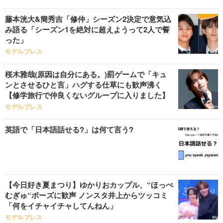
藤本洸大&簡秀吉「修仲」シーズン2決定で意気込
み語る「シーズン1を絶対に超えようって2人で誓
った」
モデルプレス
桜木雅哉(原因は自分にある。)罰ゲームで「キュ
ンとさせるひと言」ハグする仕草にも歓声沸く
【修学旅行で仲良くないグループに入りました】
モデルプレス
英語で「日本語話せる?」は何て言う?
【今日好き夏まつり】ゆかりおカップル、“ほっぺ
むぎゅ“ポーズに歓声 ノンスタ井上からツッコミ
「何をイチャイチャしてんねん」
モデルプレス