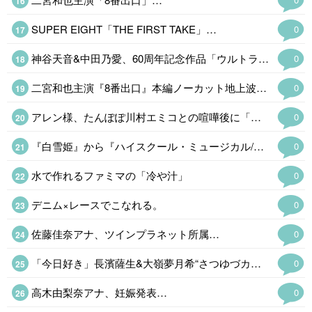
SUPER EIGHT「THE FIRST TAKE」…
0
神谷天音&中田乃愛、60周年記念作品「ウルトラマンテオ」
0
二宮和也主演『8番出口』本編ノーカット地上波初放送!
0
アレン様、たんぽぽ川村エミコとの喧嘩後に「初めての2人旅」
0
『白雪姫』から『ハイスクール・ミュージカル/ザ・ムービー』までディズニー名作10作品、ABEMAで無料放送
0
水で作れるファミマの「冷や汁」
0
デニム×レースでこなれる。
0
佐藤佳奈アナ、ツインプラネット所属…
0
「今日好き」長濱薩生&大嶺夢月希“さつゆづカップル、破局報告…
0
高木由梨奈アナ、妊娠発表…
0