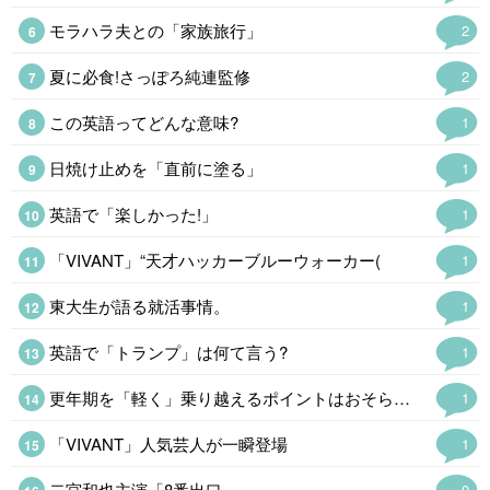
モラハラ夫との「家族旅行」
2
夏に必食!さっぽろ純連監修
2
この英語ってどんな意味?
1
日焼け止めを「直前に塗る」
1
英語で「楽しかった!」
1
「VIVANT」“天才ハッカーブルーウォーカー(
1
東大生が語る就活事情。
1
英語で「トランプ」は何て言う?
1
更年期を「軽く」乗り越えるポイントはおそらく3つある。「
1
「VIVANT」人気芸人が一瞬登場
1
二宮和也主演「8番出口」…
0