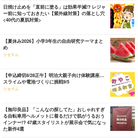
日焼け止めを「直前に塗る」は効果半減!? レジャ
ー前に知っておきたい【紫外線対策】の落とし穴
<40代の夏肌対策>
【夏休み2026】小学3年生の自由研究テーマまと
め
リセマム
【申込締切8/28正午】明治大親子向け体験講座…
スライムや電池づくりに挑戦9/5
リセマム
【無印良品】「こんなの探してた」おしゃれすぎ
る自転車用ヘルメットに着るだけで肌がうるおう
インナー!? 47歳スタイリストが展示会で気になっ
た新作4選