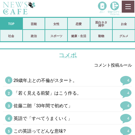
占い
登録•
ログイン
マイルーム
面白ネタ
ホーム
TOP
芸能
女性
恋愛
お金
雑学
社会
政治
社会
政治
スポーツ
健康・生活
動物
グルメ
経済
海外
コメポ
当たる占い師
芸能
スポーツ
コメント投稿ルール
恋愛
ビックリ
29歳年上との不倫がスタート。
4
コメントポスト
アリ／ナシ
「若く見える前髪」はこう作る。
4
リリース
ショップ
佐藤二朗「33年間で初めて」
4
登録・ログイン/マイルーム
英語で「すべてうまくいく」
4
この英語ってどんな意味?
4