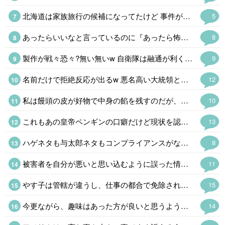
北海道は家族旅行の候補になってたけど 事件が多くて運気悪そうだからやめた😜 本当は行きたいけどね~😔
5
あったらいいなと言っているのに『あったら怖い~セレナーデ👻』に変換する方は他にもいると思います。😅
8
製作が戦々恐々?無い無いw 自衛隊は融通が利くからなー 戦々恐々とする可能性があれば、最初から起用されないっつーのw
9
名前だけで拒絶反応が出るw 悪名高い大統領として後世に名を残すだろう
12
私は饅頭の皮が好物で中身の餡を残すのだが、これは皮が分厚すぎるしパサパサして美味しくない。今は食事制限でどちらもアウトだ。
10
これもあの皇帝ペンギンの口癖だけど現状を認識できない認知症なのか天然の…以下自粛。
13
ハゲネタも与太郎ネタもコンプライアンスがなんとかでNG。本人には自虐ネタにする権利があるのだが。カミナリ君も最近見ないな。誰か大阪名物ハリセンチョップを引き継いでくれないかなぁ。
8
被害者を自分が悪いと思い込むように誤った情報を与えて支配するガスライティングの手段としてわざと記憶を改竄するのと、自分は絶対に正しいと思い込んで不都合な記憶を改竄するのと両方ある。 だれとは言わないがウチの知事さん大丈夫なんかな。前々からの引き継ぎとは言え県の財政は緊急事態なんだけど。
11
やす子は管轄が違うし、仕事の都合で免除される制度もあるから、南海トラフクラスの災害が無い限り、招集される事はないね。
15
今更ながら、趣味はあった方が良いと思うようになったわ。 子育て中は毎日バタバタして、自分の時間が持てないけど、子供が手を離れて、空の巣症候群になる人は、趣味がないんだよね、 子育てしてなくても、趣味が無いと人生つまらないし。更年期もしかり。
14