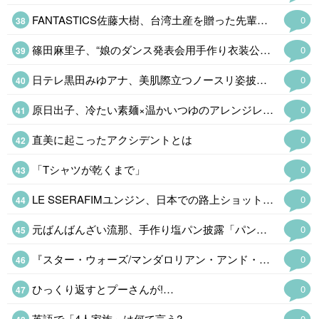
FANTASTICS佐藤大樹、台湾土産を贈った先輩明かす「毛筆がすごく得意な方…
0
篠田麻里子、“娘のダンス発表会用手作り衣装公開「クオリティすごい」…
0
日テレ黒田みゆアナ、美肌際立つノースリ姿披露「透明感すごい」
0
原日出子、冷たい素麺×温かいつゆのアレンジレシピ公開「マンネリだったから助かる」
0
直美に起こったアクシデントとは
0
「Tシャツが乾くまで」
0
LE SSERAFIMユンジン、日本での路上ショットに反響「オーラ隠せてない」
0
元ばんばんざい流那、手作り塩パン披露「パン屋さんのクオリティ」…
0
『スター・ウォーズ/マンダロリアン・アンド・グローグー』の世界がこの…
0
ひっくり返すとプーさんが!…
0
英語で「4人家族」は何て言う?
0