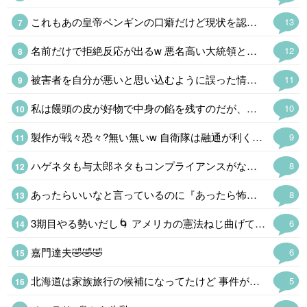
これもあの皇帝ペンギンの口癖だけど現状を認識できない認知症なのか天然の…以下自粛。
13
名前だけで拒絶反応が出るw 悪名高い大統領として後世に名を残すだろう
12
被害者を自分が悪いと思い込むように誤った情報を与えて支配するガスライティングの手段としてわざと記憶を改竄するのと、自分は絶対に正しいと思い込んで不都合な記憶を改竄するのと両方ある。 だれとは言わないがウチの知事さん大丈夫なんかな。前々からの引き継ぎとは言え県の財政は緊急事態なんだけど。
11
私は饅頭の皮が好物で中身の餡を残すのだが、これは皮が分厚すぎるしパサパサして美味しくない。今は食事制限でどちらもアウトだ。
10
製作が戦々恐々?無い無いw 自衛隊は融通が利くからなー 戦々恐々とする可能性があれば、最初から起用されないっつーのw
9
ハゲネタも与太郎ネタもコンプライアンスがなんとかでNG。本人には自虐ネタにする権利があるのだが。カミナリ君も最近見ないな。誰か大阪名物ハリセンチョップを引き継いでくれないかなぁ。
8
あったらいいなと言っているのに『あったら怖い~セレナーデ👻』に変換する方は他にもいると思います。😅
8
3期目やる勢いだし🌀 アメリカの憲法ねじ曲げてでもやりそ〰️😵‍💫 勘弁してよ⤵️
6
嘉門達夫🤣🤣🤣
6
北海道は家族旅行の候補になってたけど 事件が多くて運気悪そうだからやめた😜 本当は行きたいけどね~😔
5