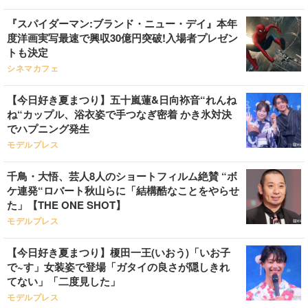
『スパイダーマン:ブランド・ニュー・デイ』本年
度洋画実写最速で興収30億円突破!入場者プレゼン
トも決定
シネマカフェ
【今日好き夏まつり】五十嵐蓮&日向袮音“れんね
ね“カップル、浴衣姿で手つなぎ密着 かき氷対決
でハプニング発生
モデルプレス
千鳥・大悟、芸人8人のショートフィルム絶賛 “ボ
ケ連発“ロバート秋山らに「結構酷なことをやらせ
た」【THE ONE SHOT】
モデルプレス
【今日好き夏まつり】榎田一王(いおう)「いお子
で~す」女装姿で登場「ガタイの良さが隠しきれ
てない」「二度見した」
モデルプレス