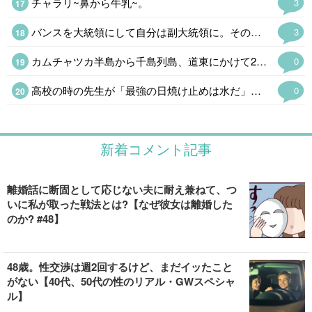
チャラリ~鼻から牛乳~。
3
バンスを大統領にして自分は副大統領に。その後バンス辞任で繰り上げで大統領、こんな筋書きもありそうだが国民が許さんだろう。
3
カムチャツカ半島から千島列島、道東にかけて20年くらい前から注目しているけど。 能登は発展性がないということでお国がカネを出し渋ったという話が議事録にあるそうだけど、なんかあったらどさくさ紛れで…🆖🆖なので自粛。
0
高校の時の先生が「最強の日焼け止めは水だ」とか言ってて、全身を浮き輪に入れたミシュランマンを想像したけど、実際には紫外線はフリーパスなのでガセであった。ところで風船太郎氏はなぜあんなに日焼けしてムキムキなのだろう。
0
新着コメント記事
離婚話に断固として応じない夫に耐え兼ねて、つ
いに私が取った戦法とは?【なぜ彼女は離婚した
のか? #48】
48歳。性交渉は週2回するけど、まだイッたこと
がない【40代、50代の性のリアル・GWスペシャ
ル】