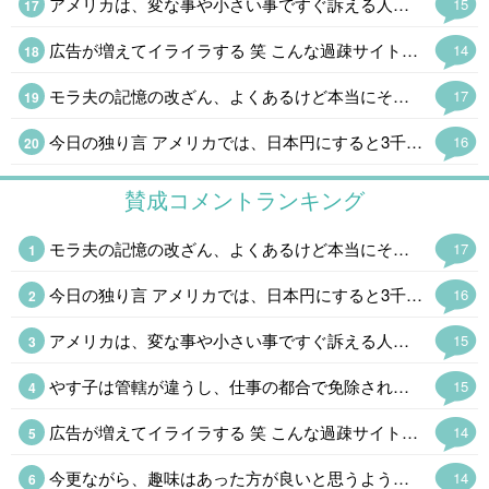
アメリカは、変な事や小さい事ですぐ訴える人いるよね。 そんな事くらいで訴えるような男と、デートして楽しいわけないわ。 つまらないからスマホしてたって気付け。笑
15
広告が増えてイライラする 笑 こんな過疎サイトなのに、なんで増えるの?
14
モラ夫の記憶の改ざん、よくあるけど本当にそう思い込んでるのか、わざとなのか、どっちだろう どっちにしても、あんさん別れなはれなのは同じだけどね
17
今日の独り言 アメリカでは、日本円にすると3千円程度でサクッと訴えを起こせる制度があるんだけど デート中の映画館でスマホをイジっていたデート相手を訴えた男がいてね、少し前に話題になったんだけど 女は映画やデートが面白くないからスマホイジっていたとしたら 悪夢のデートが終わっても悪夢だった 笑
16
賛成コメントランキング
モラ夫の記憶の改ざん、よくあるけど本当にそう思い込んでるのか、わざとなのか、どっちだろう どっちにしても、あんさん別れなはれなのは同じだけどね
17
今日の独り言 アメリカでは、日本円にすると3千円程度でサクッと訴えを起こせる制度があるんだけど デート中の映画館でスマホをイジっていたデート相手を訴えた男がいてね、少し前に話題になったんだけど 女は映画やデートが面白くないからスマホイジっていたとしたら 悪夢のデートが終わっても悪夢だった 笑
16
アメリカは、変な事や小さい事ですぐ訴える人いるよね。 そんな事くらいで訴えるような男と、デートして楽しいわけないわ。 つまらないからスマホしてたって気付け。笑
15
やす子は管轄が違うし、仕事の都合で免除される制度もあるから、南海トラフクラスの災害が無い限り、招集される事はないね。
15
広告が増えてイライラする 笑 こんな過疎サイトなのに、なんで増えるの?
14
今更ながら、趣味はあった方が良いと思うようになったわ。 子育て中は毎日バタバタして、自分の時間が持てないけど、子供が手を離れて、空の巣症候群になる人は、趣味がないんだよね、 子育てしてなくても、趣味が無いと人生つまらないし。更年期もしかり。
14