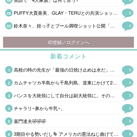
PUFFY大貫亜美、GLAY・TERUとの共演ショット公開「夫婦の並びが尊い」…
0
鈴木奈々、姪っ子とプール満喫ショット公開「仲良しすぎてほっこり」
0
ID登録／ログインへ
新着コメント
高校の時の先生が「最強の日焼け止めは水だ」とか言ってて、全身を浮き輪に入れたミシュランマンを想像したけど、実際には紫外線はフリーパスなのでガセであった。ところで風船太郎氏はなぜあんなに日焼けしてムキムキなのだろう。
0
カムチャツカ半島から千島列島、道東にかけて20年くらい前から注目しているけど。 能登は発展性がないということでお国がカネを出し渋ったという話が議事録にあるそうだけど、なんかあったらどさくさ紛れで…🆖🆖なので自粛。
0
バンスを大統領にして自分は副大統領に。その後バンス辞任で繰り上げで大統領、こんな筋書きもありそうだが国民が許さんだろう。
3
チャラリ~鼻から牛乳~。
3
嘉門達夫🤣🤣🤣
6
3期目やる勢いだし🌀 アメリカの憲法ねじ曲げてでもやりそ〰️😵‍💫 勘弁してよ⤵️
6