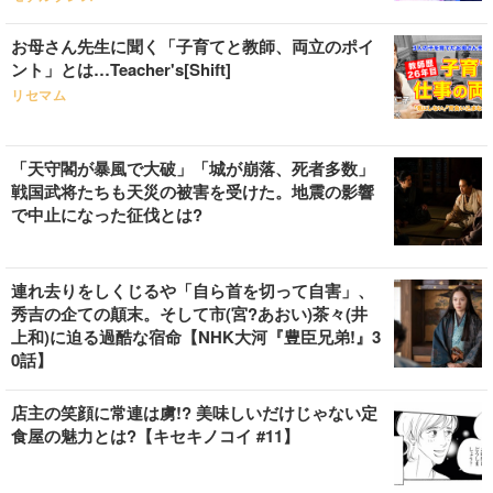
お母さん先生に聞く「子育てと教師、両立のポイ
ント」とは…Teacher's[Shift]
リセマム
「天守閣が暴風で大破」「城が崩落、死者多数」
戦国武将たちも天災の被害を受けた。地震の影響
で中止になった征伐とは?
連れ去りをしくじるや「自ら首を切って自害」、
秀吉の企ての顛末。そして市(宮?あおい)茶々(井
上和)に迫る過酷な宿命【NHK大河『豊臣兄弟!』3
0話】
店主の笑顔に常連は虜!? 美味しいだけじゃない定
食屋の魅力とは?【キセキノコイ #11】