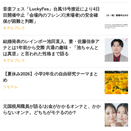
音楽フェス「LuckyFes」台風15号接近により4日
目開催中止「会場内のフレンズ(来場者)の安全確
保が困難と判断」
モデルプレス
結婚発表のレインボー池田直人、妻・佐藤佳奈ア
ナとは1年前から交際 共通の趣味・「池ちゃんと
は真逆」と言われた性格まで語る
モデルプレス
【夏休み2026】小学2年生の自由研究テーマまと
め
リセマム
元国税局職員が語る!お金がかかるオンナと、かか
らないオンナ。どちちがモテるのか?