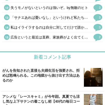
失うモノがないというのは強いぞ。by無敵のヒト
3
「サナエあれば憂いなし」というけれど私たちは「ソナエがなくて憂うばかり」である。
3
私はイライラするのは自分に対してだけで誰かがすることにはまあ、ニンゲンがやることだからしょうがない。おもしろいことをするなぁという感じ。 AI君によると「地獄のような脳内環境」だそうだ。
3
広告というと最近は直葬、家族葬がよく出てくるけど、求人サイトの「昆虫·正社員」というのと不動産サイトの「2LDK0.9万円」(超絶事故物件にしてもあり得ない誤植だ)のインパクト半端なかった。
2
新着コメント記事
がんを告知された直後も夫婦生活を強要され、拒
めば怒鳴られる。この地獄から抜け出す方法はあ
るのか
アシメな「レースキャミ」が今年顔。真夏でも涼
し気な上下サテンの着こなし術【40代の毎日コー