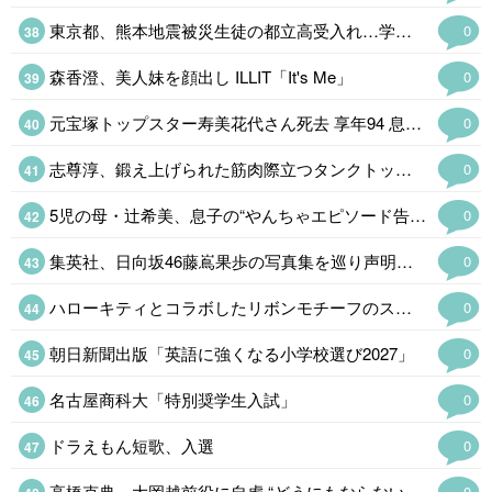
東京都、熊本地震被災生徒の都立高受入れ…学力検査
0
森香澄、美人妹を顔出し ILLIT「It's Me」
0
元宝塚トップスター寿美花代さん死去 享年94 息子・高嶋政宏&政伸がコメント…
0
志尊淳、鍛え上げられた筋肉際立つタンクトップ姿にファン歓喜「ギャップがす…
0
5児の母・辻希美、息子の“やんちゃエピソード告白「菓子折りを買い溜めしてい…
0
集英社、日向坂46藤嶌果歩の写真集を巡り声明発表 注意喚起も「必要に応じて法的措置を含む対応を検討」
0
ハローキティとコラボしたリボンモチーフのスイーツビュッフェ、京都センチュリーホテルで開催
0
朝日新聞出版「英語に強くなる小学校選び2027」
0
名古屋商科大「特別奨学生入試」
0
ドラえもん短歌、入選
0
高橋克典、大岡越前役に自虐 “どうにもならないポイント告白「補っていきたい」…
0