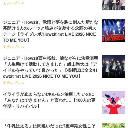
モデルプレス
ジュニア・Howzit、覚悟と夢を胸に刻んだ新たな
幕開け 5人のルーツと強みが交差する念願の初ス
テージ【ライブレポ/Howzit 1st LIVE 2026 NICE
TO ME YOU】
モデルプレス
ジュニア・Howzit西村拓哉、涙ながらに決意表明
「人生懸けて活動してきました」織山尚大は「ア
イドルをやっていて良かった」【挨拶ほぼ全文/H
owzit 1st LIVE 2026 NICE TO ME YOU】
モデルプレス
イライラが止まらない!ホルモン治療したいのに
「あなたはできません」と言われ…【100人の更
年期・リバイバル】
「牛乳は太る」は間違いだった?更年期女性こそ