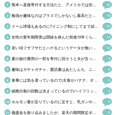
熊本へ直接寄付する方法だと、アメリカでは控除の対象にならない 泣 こっちからだとクレカで寄付するのが手数料取られないし一番簡単なんだけど、控除を受けたいから日本へ寄付する時はアメリカの赤十字を経由してる
20
勉強が趣味なのはプラスでしかないし最高だと思う 最近、勉強しない人はダメだと思う出来事が多くて、より強く思う 勉強しない人は努力しないから、だらしないし疲れる
18
ドーム球場もあるのに7イニング制にしてまで頑なに甲子園でやるのはたんに利用料がタダという理由らしい。ユニフォームが派手で学生野球らしくないと明治時代みたいなコト言ってた高野連もうまくやれんもんだ。
15
女性の更年期障害は閉経を挟んだ前後10年くらいだけど、男性はホルモンが減り続けるので区切りがないし、60代になって老年期だから大丈夫ということもないそうだ。(それくらいで発症する場合も多い) 問題は生活習慣病が悪化したり、フレイルの加速で足腰が怪しくなったり、認知症のリスクが上がるというのでかなり厄介である。男性の乳ガンより確率は高いんだからもっと知られるべきだと思う。
13
若い頃フサフサだとハゲるというデータが無いのは知っているんですが、長年理容室をやっている方は自信を持って言うんですよ。 現場の感覚は大事なので、あるかもしれないと思ってます。 あとは年配者による経験談ですね、若い頃毛量が多かった人ほどハゲていると言う人に沢山出会いました。 僕にとって体験談は貴重なデータですが、無関係だと思いたいw
12
夏の旅行費用の一部を寄付に回そうと夫が言ってくれて、振り込んでくれました。 家計管理は、しっかり者の夫が主導してくれてます、私は精神年齢小学生なのです😓💦
9
趣味はガチャガチャ、愛読書はあたしんち、ニンテンドーDS出る度に並んでます💦 精神年齢小学生です😓ハイ。 よく「若いね」と言われるけど「幼いね」を変換してるの気付いてます💦
8
食事には気を遣っているので(主食がバナナ、オートミール、全粒粉クラッカー、今の時期はトウモロコシも🌟)食生活には自信があるのですが、旅行で飲み食いしたり自分用お土産😂で2kg太ったのでダイエット中です。 普段の食生活に戻して、食後の血糖値急上昇を阻止する足踏み運動も始めました。 大体1kg落ちたので、あと半分頑張ります。
6
細胞分裂の回数は決まっているので(ヘイフリック限界)、もしかすると!と思ってAIに聞いてみました。 「若いうちに毛量が多いからといって毛根の細胞分裂の回数を早く消費するわけではないため、安心してください」と言われました😂
5
ホルモン量が足りているのに足すと、乳ガンや血栓のリスクが増したり、余計にホルモンバランスが崩れるので処方されなかったのは当然です😅 即効性を求めるならプラセンタ注射(48歳なら保険適応)がありますし、漢方薬もあります。 完全に情報不足です💧
5
義援金を振り込みましたが、楽天の期間限定ポイントがあったので、ポイントも少しだけ(金額はショボいので㊙️)にはなりますが寄付させて戴きました。 この暑さによる二次災害も心配ですが、支援物資の仕分けが追い付かず停止しているそうなので、今回はお金だけにしました👛 現地のボランティアの方にも頭が下がります。
5