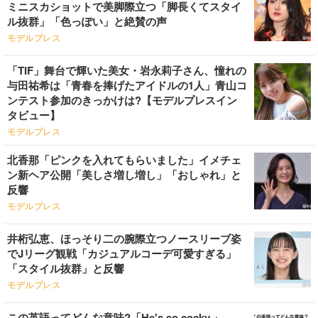
ミニスカショットで美脚際立つ「脚長くてスタイ
ル抜群」「色っぽい」と絶賛の声
モデルプレス
「TIF」舞台で輝いた美女・岩永莉子さん、憧れの
与田祐希は「青春を捧げたアイドルの1人」青山コ
ンテスト参加のきっかけは?【モデルプレスイン
タビュー】
モデルプレス
北香那「ピンクを入れてもらいました」イメチェ
ン新ヘア公開「美しさ増し増し」「おしゃれ」と
反響
モデルプレス
井桁弘恵、ほっそり二の腕際立つノースリーブ姿
でJリーグ観戦「カジュアルコーデ可愛すぎる」
「スタイル抜群」と反響
モデルプレス
この英語ってどんな意味?「He's so cocky.」