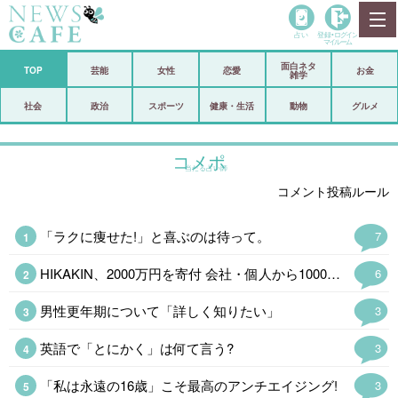
占い
登録•
ログイン
マイルーム
面白ネタ
ホーム
TOP
芸能
女性
恋愛
お金
雑学
社会
政治
社会
政治
スポーツ
健康・生活
動物
グルメ
経済
海外
コメポ
当たる占い師
芸能
スポーツ
コメント投稿ルール
恋愛
ビックリ
「ラクに痩せた!」と喜ぶのは待って。
7
コメントポスト
アリ／ナシ
HIKAKIN、2000万円を寄付 会社・個人から1000万&1万4400本の…
6
リリース
ショップ
男性更年期について「詳しく知りたい」
3
登録・ログイン/マイルーム
英語で「とにかく」は何て言う?
3
「私は永遠の16歳」こそ最高のアンチエイジング!
3