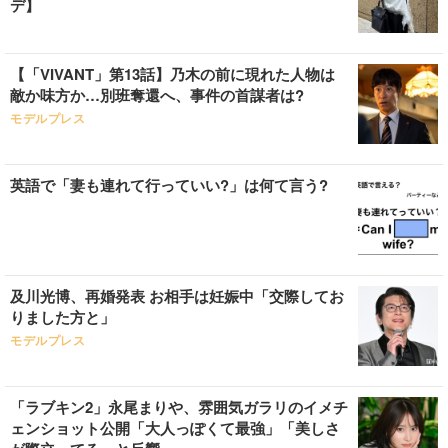
デ】
【「VIVANT」第13話】乃木の前に現れた人物は
敵か味方か…別班奪還へ、事件の首謀者は?
モデルプレス
英語で「妻も連れて行っていい?」は何て言う?
及川光博、再婚発表 お相手は妊娠中「交際してお
りました方と」
モデルプレス
「ラブキン2」永尾まりや、雰囲気ガラリのイメチ
ェンショット公開「大人っぽくて最強」「美しさ