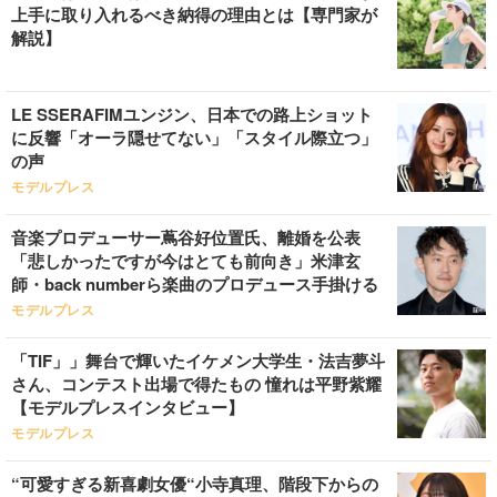
上手に取り入れるべき納得の理由とは【専門家が
解説】
LE SSERAFIMユンジン、日本での路上ショット
に反響「オーラ隠せてない」「スタイル際立つ」
の声
モデルプレス
音楽プロデューサー蔦谷好位置氏、離婚を公表
「悲しかったですが今はとても前向き」米津玄
師・back numberら楽曲のプロデュース手掛ける
モデルプレス
「TIF」」舞台で輝いたイケメン大学生・法吉夢斗
さん、コンテスト出場で得たもの 憧れは平野紫耀
【モデルプレスインタビュー】
モデルプレス
“可愛すぎる新喜劇女優“小寺真理、階段下からの