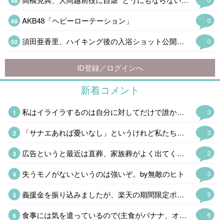
AKB48「ヘビーローテーション」
0
須田亜香里、ハイキング後の入浴ショット公開「ドキッとした」
0
ID登録／ログインへ
新着コメント
私はイライラするのは自分に対してだけで誰かがすることにはまあ、ニンゲンがやることだからしょうがない。おもしろいことをするなぁという感じ。 AI君によると「地獄のような脳内環境」だそうだ。
3
「サナエあれば憂いなし」というけれど私たちは「ソナエがなくて憂うばかり」である。
3
広告というと最近は直葬、家族葬がよく出てくるけど、求人サイトの「昆虫·正社員」というのと不動産サイトの「2LDK0.9万円」(超絶事故物件にしてもあり得ない誤植だ)のインパクト半端なかった。
2
失うモノがないというのは強いぞ。by無敵のヒト
3
義援金を振り込みましたが、楽天の期間限定ポイントがあったので、ポイントも少しだけ(金額はショボいので㊙️)にはなりますが寄付させて戴きました。 この暑さによる二次災害も心配ですが、支援物資の仕分けが追い付かず停止しているそうなので、今回はお金だけにしました👛 現地のボランティアの方にも頭が下がります。
5
食事には気を遣っているので(主食がバナナ、オートミール、全粒粉クラッカー、今の時期はトウモロコシも🌟)食生活には自信があるのですが、旅行で飲み食いしたり自分用お土産😂で2kg太ったのでダイエット中です。 普段の食生活に戻して、食後の血糖値急上昇を阻止する足踏み運動も始めました。 大体1kg落ちたので、あと半分頑張ります。
6