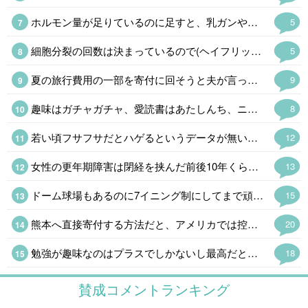
ホルモン量が足りているのに足すと、乳ガンや血栓のリスクが増したり、余計にホルモンバランスが崩れるので処方されなかったのは当然です😅 即効性を求めるならプラセンタ注射(48歳なら保険適応)がありますし、漢方薬もあります。 完全に情報不足です💧
5
細胞分裂の回数は決まっているので(ヘイフリック限界)、もしかすると!と思ってAIに聞いてみました。 「若いうちに毛量が多いからといって毛根の細胞分裂の回数を早く消費するわけではないため、安心してください」と言われました😂
5
夏の旅行費用の一部を寄付に回そうと夫が言ってくれて、振り込んでくれました。 家計管理は、しっかり者の夫が主導してくれてます、私は精神年齢小学生なのです😓💦
9
趣味はガチャガチャ、愛読書はあたしんち、ニンテンドーDS出る度に並んでます💦 精神年齢小学生です😓ハイ。 よく「若いね」と言われるけど「幼いね」を変換してるの気付いてます💦
8
若い頃フサフサだとハゲるというデータが無いのは知っているんですが、長年理容室をやっている方は自信を持って言うんですよ。 現場の感覚は大事なので、あるかもしれないと思ってます。 あとは年配者による経験談ですね、若い頃毛量が多かった人ほどハゲていると言う人に沢山出会いました。 僕にとって体験談は貴重なデータですが、無関係だと思いたいw
12
女性の更年期障害は閉経を挟んだ前後10年くらいだけど、男性はホルモンが減り続けるので区切りがないし、60代になって老年期だから大丈夫ということもないそうだ。(それくらいで発症する場合も多い) 問題は生活習慣病が悪化したり、フレイルの加速で足腰が怪しくなったり、認知症のリスクが上がるというのでかなり厄介である。男性の乳ガンより確率は高いんだからもっと知られるべきだと思う。
13
ドーム球場もあるのに7イニング制にしてまで頑なに甲子園でやるのはたんに利用料がタダという理由らしい。ユニフォームが派手で学生野球らしくないと明治時代みたいなコト言ってた高野連もうまくやれんもんだ。
15
熊本へ直接寄付する方法だと、アメリカでは控除の対象にならない 泣 こっちからだとクレカで寄付するのが手数料取られないし一番簡単なんだけど、控除を受けたいから日本へ寄付する時はアメリカの赤十字を経由してる
20
勉強が趣味なのはプラスでしかないし最高だと思う 最近、勉強しない人はダメだと思う出来事が多くて、より強く思う 勉強しない人は努力しないから、だらしないし疲れる
18
賛成コメントランキング