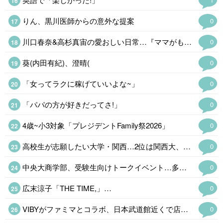
りん、黒川医師からの意外な提案
0
川口春奈&高杉真宙の愛おしい日常…『ママがもうこの世界にいなくても私の命の日記』場面写真
0
葵(内田有紀)、澄晴(
0
「女ってラクに稼げていいよな~」
0
「パパの方が好きだってさ!」
0
4歳~小3対象「プレジデントFamily祭2026」
0
高校生が志願したい大学・関西…2位は関西大、1位は?
0
中央大商学部、受験生向けトークイベント…多摩・Zoomで8/22
0
広末涼子「THE TIME,」…
0
VIBYがファミマとコラボ、日本武道館近くで店舗ラッピング&限定
0