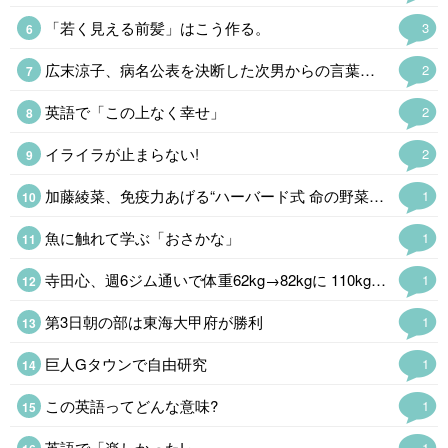
「若く見える前髪」はこう作る。
3
広末涼子、病名公表を決断した次男からの言葉「言い訳にするのも嫌だった」
2
英語で「この上なく幸せ」
2
イライラが止まらない!
2
加藤綾菜、免疫力あげる“ハーバード式 命の野菜スープ公開「野菜たっぷりで…
1
魚に触れて学ぶ「おさかな」
1
寺田心、週6ジム通いで体重62kg→82kgに 110kgのベンチプレス…
1
第3日朝の部は東海大甲府が勝利
1
巨人Gタウンで自由研究
1
この英語ってどんな意味?
1
英語で「楽しかった!」
1