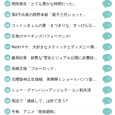
岡田将生「とても豊かな時間だった」
0
第2子出産の西野未姫「親子三代ショット」
0
コットンきょんの妻・まつきりな、すっぴん公開&肌の悩み告白「お肌綺麗すぎる」
0
圧巻のマーチングパフォーマンス!
0
NiziUマヤ、大好きなスティッチとディズニー満喫「愛が伝わる」…
0
藤原紀香、妖艶な“雪女ビジュアル公開に反響続々「美しすぎて二度見」…
0
高橋文哉「ブルーロック」
0
元櫻坂46土生瑞穂、美脚輝くショートパンツ姿公開「脚が長くて綺麗」…
0
シュー・グァンハン×アンジェラ・ユン初共演
0
英語で「連絡して」は何て言う?
0
牛角、アニメ「呪術廻戦」
0