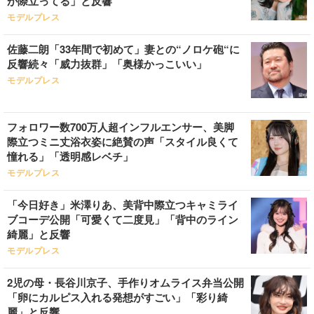
が際立ってる」と反響
モデルプレス
佐藤二朗「33年間で初めて」妻との“ノロケ砲“に
反響続々「威力抜群」「奥様かっこいい」
モデルプレス
フォロワー数700万人超インフルエンサー、美脚
際立つミニ丈浴衣姿に絶賛の声「スタイル良くて
憧れる」「透明感レベチ」
モデルプレス
「今日好き」米澤りあ、美背中際立つキャミライ
ブコーデ公開「可愛くて二度見」「背中のライン
綺麗」と反響
モデルプレス
2児の母・長谷川京子、手作りオムライス弁当公開
「卵にカルピス入れる発想がすごい」「彩り綺
麗」と反響