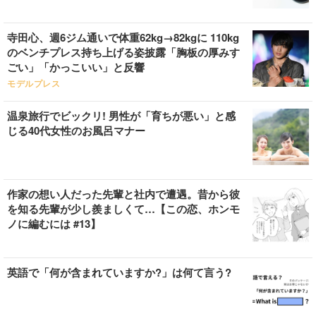
寺田心、週6ジム通いで体重62kg→82kgに 110kg
のベンチプレス持ち上げる姿披露「胸板の厚みす
ごい」「かっこいい」と反響
モデルプレス
温泉旅行でビックリ! 男性が「育ちが悪い」と感
じる40代女性のお風呂マナー
作家の想い人だった先輩と社内で遭遇。昔から彼
を知る先輩が少し羨ましくて…【この恋、ホンモ
ノに編むには #13】
英語で「何が含まれていますか?」は何て言う?