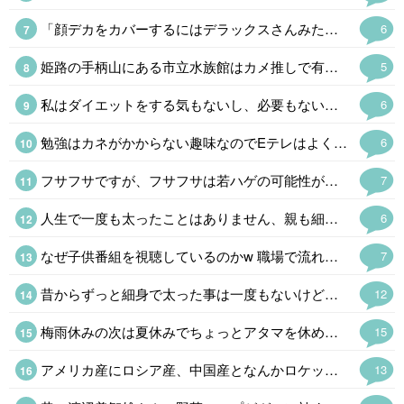
「顔デカをカバーするにはデラックスさんみたいに巨体になればいいのだ。」「それは逆効果になる可能性が高いです」AI君はシャレが通じねえなw
6
姫路の手柄山にある市立水族館はカメ推しで有名だけどタッチプールは1980年に日本で初めて設置された。サメやエイ、ナマコやウニというハードルが高そうなやつもいる。姫路の穴場の観光スポットだったけど駅ができてお客さんも増えるかも。昭和の廃墟感がお気に入りだったけどなぁ。
5
私はダイエットをする気もないし、必要もないけど砂糖断ちの結果、1ヶ月に1kgのペースで減っている。とりあえず甘い飲み物をやめるだけでかなり変わってくる。 五穀断ちはやめて全粒粉クラッカーとオーツ麦を主食にしているけど慣れるまでが大変かも。
6
勉強はカネがかからない趣味なのでEテレはよく見る。高校講座は20分くらいだし高齢者にもちょうどいい。サイエンスゼロは毎週録画。オフロスキーはくだらなさにハマっているけど。浮世離れというのも楽でいいのだ。
6
フサフサですが、フサフサは若ハゲの可能性が高いそうで冷や冷やしてますw もしそうなったら、お金で解決しますw
7
人生で一度も太ったことはありません、親も細身なので遺伝でしょうね。 男性の細身は生物として利点とは言えないので、羨ましいと言うのは女性だけです。
6
なぜ子供番組を視聴しているのかw 職場で流れているんでしょうかねw 子供番組は当たり障り無いので、流しっぱなしに出来ますからね、 、という事に。 趣味で視聴してるなら怖いのでw
7
昔からずっと細身で太った事は一度もないけど、バナナ型だから年取ったらブクブク太って落ちなくなる体質 今はいいけど晩年は巨漢かも 笑
12
梅雨休みの次は夏休みでちょっとアタマを休めるかと思ったら「禿、禿」と連呼されたので「呼んだ?呼んだよね」とオフロスキーになった。←そんなん見とるんですか💀
15
アメリカ産にロシア産、中国産となんかロケット花火を打ち込んできた北朝鮮産もあるな。学校ならクラス分けなんだけどなぜか同じクラスで同じ班になってる。
13