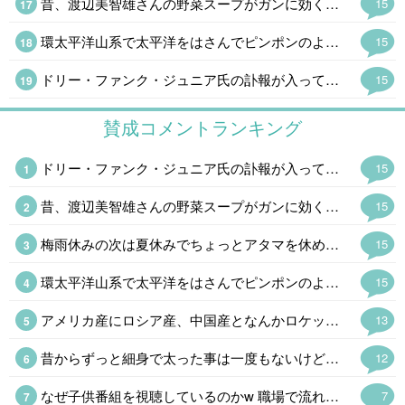
昔、渡辺美智雄さんの野菜スープがガンに効くとやってたけど(言い出した無免許医は逮捕)、効能はともかく健康にはよさそうだ。(味は知らんw) ハーバード式はキャベツ、玉ねぎ、ニンジン、カボチャを煮込むという話でカボチャの甘みがあるそうだ。カレー粉を入れたくなるけど。(あ。キャベツがw ) ロカボにもいいというので、やってみるか。
15
環太平洋山系で太平洋をはさんでピンポンのように地震や火山の噴火があるのはいつものことだけど、最近は周期が短すぎる。おそらく東海·東南海·南海三連動と富士山噴火というのが2030年代に予想されるけど、少し早まるかも。 私は予知夢と直感。地震雲ウォッチャーなのでかなり怪しいと思われているけど。
15
ドリー・ファンク・ジュニア氏の訃報が入って喪に服して自粛。荒法師ジン·キニスキーからNWA世界王座を奪った時は時代が変わったと思った。野球でいえば張本さんの世界からイチローの時代になったようなもので。馬場さんの全日本プロレスはファンク一家あってのものでファンには大恩人。あの世界で85歳で天寿を全うしたのは凄い。
15
賛成コメントランキング
ドリー・ファンク・ジュニア氏の訃報が入って喪に服して自粛。荒法師ジン·キニスキーからNWA世界王座を奪った時は時代が変わったと思った。野球でいえば張本さんの世界からイチローの時代になったようなもので。馬場さんの全日本プロレスはファンク一家あってのものでファンには大恩人。あの世界で85歳で天寿を全うしたのは凄い。
15
昔、渡辺美智雄さんの野菜スープがガンに効くとやってたけど(言い出した無免許医は逮捕)、効能はともかく健康にはよさそうだ。(味は知らんw) ハーバード式はキャベツ、玉ねぎ、ニンジン、カボチャを煮込むという話でカボチャの甘みがあるそうだ。カレー粉を入れたくなるけど。(あ。キャベツがw ) ロカボにもいいというので、やってみるか。
15
梅雨休みの次は夏休みでちょっとアタマを休めるかと思ったら「禿、禿」と連呼されたので「呼んだ?呼んだよね」とオフロスキーになった。←そんなん見とるんですか💀
15
環太平洋山系で太平洋をはさんでピンポンのように地震や火山の噴火があるのはいつものことだけど、最近は周期が短すぎる。おそらく東海·東南海·南海三連動と富士山噴火というのが2030年代に予想されるけど、少し早まるかも。 私は予知夢と直感。地震雲ウォッチャーなのでかなり怪しいと思われているけど。
15
アメリカ産にロシア産、中国産となんかロケット花火を打ち込んできた北朝鮮産もあるな。学校ならクラス分けなんだけどなぜか同じクラスで同じ班になってる。
13
昔からずっと細身で太った事は一度もないけど、バナナ型だから年取ったらブクブク太って落ちなくなる体質 今はいいけど晩年は巨漢かも 笑
12
なぜ子供番組を視聴しているのかw 職場で流れているんでしょうかねw 子供番組は当たり障り無いので、流しっぱなしに出来ますからね、 、という事に。 趣味で視聴してるなら怖いのでw
7