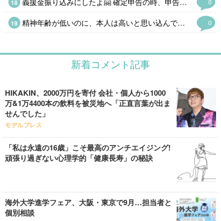
義援金振り込みにしたよ🤗 確定申告の時、申告できるし✌ HIKAKINみたいに物資送るのもイイネ
0
精神年齢が低いのに、本人は高いと思い込んでる場合は❓️🤔 「俺は精神年齢50才」が口癖の同級生がいるんだけど、滅茶苦茶ガキなんだよね~😂 気づいてないの本人だけで草なんだけど、本人は思い込んでるから長生きできないのかな❓️
0
新着コメント記事
HIKAKIN、2000万円を寄付 会社・個人から1000
万&1万4400本の飲料を被災地へ「正直言葉が出ま
せんでした」
モデルプレス
「私は永遠の16歳」こそ最高のアンチエイジング!
頑張り過ぎない心理学的「健康長寿」の秘訣
海外大学進学フェア、大阪・東京で9月…担当者と
個別相談