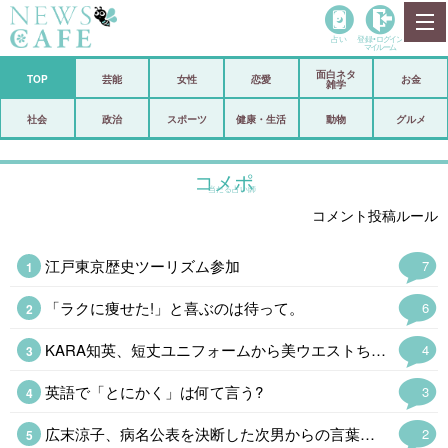
占い
登録•
ログイン
マイルーム
面白ネタ
ホーム
TOP
芸能
女性
恋愛
お金
雑学
社会
政治
社会
政治
スポーツ
健康・生活
動物
グルメ
経済
海外
コメポ
当たる占い師
芸能
スポーツ
コメント投稿ルール
恋愛
ビックリ
江戸東京歴史ツーリズム参加
7
コメントポスト
アリ／ナシ
「ラクに痩せた!」と喜ぶのは待って。
6
リリース
ショップ
KARA知英、短丈ユニフォームから美ウエストちらり「脚長すぎてびっくり」
4
登録・ログイン/マイルーム
英語で「とにかく」は何て言う?
3
広末涼子、病名公表を決断した次男からの言葉「言い訳にするのも嫌だった」
2