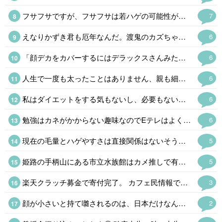
フサフサですが、フサフサは若ハゲの可能性が高いそうで冷や冷やしてますw もしそうなったら、お金で解決しますw
7
えなりかずき君も厄年なんだ。渡鬼のカズちゃんもこれで泉ピン子さんの後釜ができたとファンを期待させた天才だったけどほとんど見ないし。なかなか子役から大人の役者でやってくのも大変なもんだ。
6
「顔デカをカバーするにはデラックスさんみたいに巨体になればいいのだ。」「それは逆効果になる可能性が高いです」AI君はシャレが通じねえなw
6
人生で一度も太ったことはありません、親も細身なので遺伝でしょうね。 男性の細身は生物として利点とは言えないので、羨ましいと言うのは女性だけです。
6
私はダイエットをする気もないし、必要もないけど砂糖断ちの結果、1ヶ月に1kgのペースで減っている。とりあえず甘い飲み物をやめるだけでかなり変わってくる。 五穀断ちはやめて全粒粉クラッカーとオーツ麦を主食にしているけど慣れるまでが大変かも。
6
勉強はカネがかからない趣味なのでEテレはよく見る。高校講座は20分くらいだし高齢者にもちょうどいい。サイエンスゼロは毎週録画。オフロスキーはくだらなさにハマっているけど。浮世離れというのも楽でいいのだ。
6
現在の毛量とハゲやすさは直接関係はないそうだ。 まあ、昔から丁髷が結えなくなったら出家して坊主というのが王道である。骸骨に毛が生えてたら怖い。
5
姫路の手柄山にある市立水族館はカメ推しで有名だけどタッチプールは1980年に日本で初めて設置された。サメやエイ、ナマコやウニというハードルが高そうなやつもいる。姫路の穴場の観光スポットだったけど駅ができてお客さんも増えるかも。昭和の廃墟感がお気に入りだったけどなぁ。
5
楽天クラッチ募金で寄付完了。 カフェ民情報で、熊本県のホームページから義援金を送れる事を知ったけど、期限切れ間近のポイントがあったから、今回は楽天ポイントで。
3
顔が小さいと持て囃されるのは、日本だけなんだよね、 平安時代は、顔は大きいというか、下膨れだったり、美人の定義だったのに、いつの間にか小顔にすり替わったよね。
2