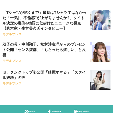
「Tシャツが乾くまで」最初はTシャツではなかっ
た「一気に“不倫感“が上がりませんか?」タイト
ル決定の裏側&物語に仕掛けたユニークな視点
【脚本家・生方美久氏インタビュー】
モデルプレス
双子の母・中川翔子、松村沙友理からのプレゼン
ト公開「センス抜群」「もらったら嬉しい」と反
響
モデルプレス
IU、タンクトップ姿公開「綺麗すぎる」「スタイ
ル抜群」の声
モデルプレス
Home
Facebook
My Room