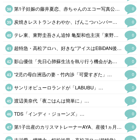
第1子妊娠の藤井夏恋、赤ちゃんのエコー写真公開「鼻がすっと高くて綺麗」
0
炭焼きレストランさわやか、げんこつハンバーグなど値上げ&土曜日ランチメニュー終了へ「これまでにない厳しい局面」
0
テレ東、東野圭吾さん追悼 亀梨和也主演「東野圭吾 手紙」
0
超特急・高松アロハ、好きな“アイスはEBiDAN後輩グループメンバー「すごい愛らしい子なんですよ」
0
影山優佳「先日心肺蘇生法を執り行う機会がありました」…
0
“2児の母白洲迅の妻・竹内渉「可愛すぎた」…
0
サンリオピューロランドが「LABUBU」…
0
渡辺美奈代「夜ごはんは簡単に」…
0
TDS「インディ・ジョーンズ」…
0
第1子出産のカリスマトレーナーAYA、産後1ヵ月半の引き締まった美ウエスト公開…
0
吉川愛・綱啓永・恒松祐里・高松アロハ(超特急)、仲良くなったきっかけのアニメとは「個性があるアニメね」
0