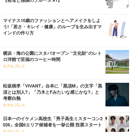
【祖母と孫娘のブルース #1】
マイナス10歳のファッションとヘアメイクをしよ
う!「若さ・キレイ・健康」のループを生み出すマ
インドの作り方
横浜・海の公園にスタバオープン “文化財“のレト
ロ洋館で至福のコーヒー時間
モデルプレス
松坂桃李「VIVANT」台本に「黒須M」の文字「黒
須とは別人?」「乃木とFみたいな感じかな?」と
考察白熱
モデルプレス
日本一のイケメン高校生「男子高生ミスターコン2
026」全国6エリア候補者を一挙公開 投票スタート
モデルプレス