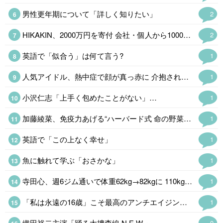
男性更年期について「詳しく知りたい」
2
HIKAKIN、2000万円を寄付 会社・個人から1000万&1万4400本の…
2
英語で「似合う」は何て言う?
1
人気アイドル、熱中症で顔が真っ赤に 介抱される様子公開「苦しそう」
1
小沢仁志「上手く包めたことがない」…
1
加藤綾菜、免疫力あげる“ハーバード式 命の野菜スープ公開「野菜たっぷりで…
1
英語で「この上なく幸せ」
1
魚に触れて学ぶ「おさかな」
1
寺田心、週6ジム通いで体重62kg→82kgに 110kgのベンチプレス…
1
「私は永遠の16歳」こそ最高のアンチエイジング!…
1
織田裕二主演「踊る大捜査線 N.E.W.」…
0