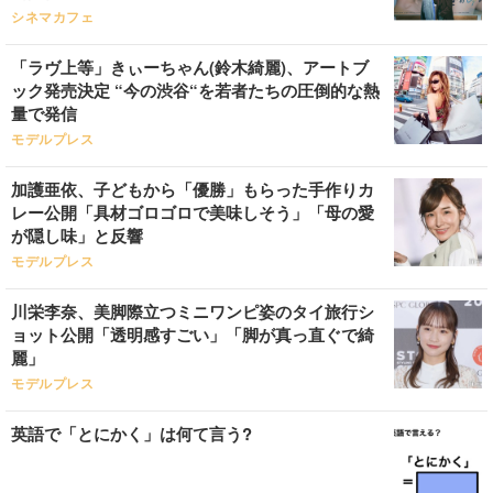
シネマカフェ
「ラヴ上等」きぃーちゃん(鈴木綺麗)、アートブ
ック発売決定 “今の渋谷“を若者たちの圧倒的な熱
量で発信
モデルプレス
加護亜依、子どもから「優勝」もらった手作りカ
レー公開「具材ゴロゴロで美味しそう」「母の愛
が隠し味」と反響
モデルプレス
川栄李奈、美脚際立つミニワンピ姿のタイ旅行シ
ョット公開「透明感すごい」「脚が真っ直ぐで綺
麗」
モデルプレス
英語で「とにかく」は何て言う?