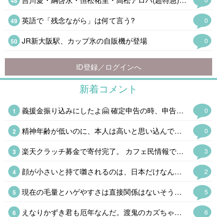
英語で「残念ながら」は何て言う?
0
JR新大阪駅、カップ氷の自販機が登場
0
ID登録／ログインへ
新着コメント
義援金振り込みにしたよ🤗 確定申告の時、申告できるし✌ HIKAKINみたいに物資送るのもイイネ
0
精神年齢が低いのに、本人は高いと思い込んでる場合は❓️🤔 「俺は精神年齢50才」が口癖の同級生がいるんだけど、滅茶苦茶ガキなんだよね~😂 気づいてないの本人だけで草なんだけど、本人は思い込んでるから長生きできないのかな❓️
0
楽天クラッチ募金で寄付完了。 カフェ民情報で、熊本県のホームページから義援金を送れる事を知ったけど、期限切れ間近のポイントがあったから、今回は楽天ポイントで。
3
顔が小さいと持て囃されるのは、日本だけなんだよね、 平安時代は、顔は大きいというか、下膨れだったり、美人の定義だったのに、いつの間にか小顔にすり替わったよね。
2
現在の毛量とハゲやすさは直接関係はないそうだ。 まあ、昔から丁髷が結えなくなったら出家して坊主というのが王道である。骸骨に毛が生えてたら怖い。
5
えなりかずき君も厄年なんだ。渡鬼のカズちゃんもこれで泉ピン子さんの後釜ができたとファンを期待させた天才だったけどほとんど見ないし。なかなか子役から大人の役者でやってくのも大変なもんだ。
6