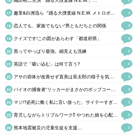
趣里&白洲迅ら『踊る大捜査線 N.E.W. メトロポリスを駆け抜けろ!
0
恋人でも、家族でもない“男ともだちとの関係
0
クイズです!この図があらわす「都道府県」
0
黒ってやっぱり最強。細見えも洗練
0
英語で「吸い込む」は何て言う?
0
アサの容体が改善せず直美は長太郎の様子を気にする
0
バイオの捕食者“リッカーがまさかのポップコーンバケツ化!
0
マジ!?必死に働く私に言い放った、サイテーすぎる夫のマウント発言
0
育児しながらトリプルワーク⁉ やつれた娘を心配する母。
0
熊本地震被災の児童生徒を支援…
0