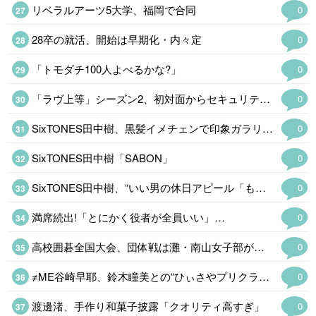
リベラルアーツ5大学、福岡で合同
0
28卒の就活、開始は早期化・内々定
0
「トモダチ100人よべるかな?」
0
「ラヴ上等」シーズン2、初対面からセキュリティ発動
0
SixTONES田中樹、黒髪イメチェンで印象ガラリ会見
0
SixTONES田中樹「SABON」
0
SixTONES田中樹、“いい男の休日アピール「もし違った見出しの媒体さんが…
0
満席続出!「とにかく役者が全員いい」…
0
高校囲碁全国大会、団体戦は灘・南山女子部が優勝
0
≠ME谷崎早耶、鈴木瞳美との“ひぃさやプリクラショット公開「天使が並んでる」
0
渡邊渚、手作り和菓子披露「クオリティ高すぎ」
0