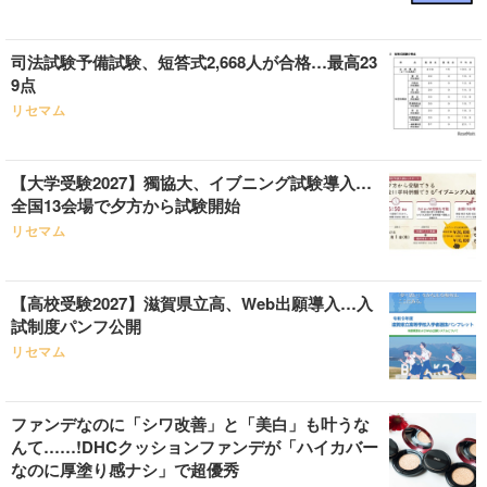
司法試験予備試験、短答式2,668人が合格…最高23
9点
リセマム
【大学受験2027】獨協大、イブニング試験導入…
全国13会場で夕方から試験開始
リセマム
【高校受験2027】滋賀県立高、Web出願導入…入
試制度パンフ公開
リセマム
ファンデなのに「シワ改善」と「美白」も叶うな
んて……!DHCクッションファンデが「ハイカバー
なのに厚塗り感ナシ」で超優秀