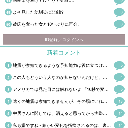
よそ見した幼馴染に悲劇!?
0
彼氏を奪った女と10年ぶりに再会。
0
ID登録／ログインへ
新着コメント
地震が察知できるような予知能力は役に立つけど、能力と何かを引き換えにしてるなら不便だね アメリカで有名な霊能力者は、運転中でも見えてしまうから運転が出来なかったり、立ち入れない場所があったりで不便もあるみたい
5
この人もどういう人なのか知らないんだけど、ここで何度か見たから名前と顔は覚えた 笑
4
アメリカでは見た目には触れないよ 「10秒で変えられない事は言ってはいけない」と学校で教えられる 太ったね、痩せたね、はNG 例外的にダイエット宣言してる人に「痩せたね」はOK 家族内で健康を心配して「太り過ぎだよ」もOK 関係性もあるけど基本はNGだから「髪切った?」も関係性によるし、スタイルいいねも基本言わない
5
遠くの地震は察知できませんが、その場にいれば地震速報より早く気付けますよ😉 東日本大震災直前に一時帰国していまして、真夜中に真っ赤な太陽を見たんです。 胸騒ぎで直ぐネットで検索すると、地平線近くの月が真っ赤に見えるのは不思議ではないとの事でしたが、胸騒ぎは止みませんでした。 もしかすると南海トラフも気付けるかもしれません。 先生と私の直感が一致したら本当に⚠️です。
13
中居さんに関しては、消えると思ってから実際に消えるまでに約20年かかりました。 松本さんは10年以上です。 国分さんは意外で青天の霹靂でした。 ヒロさんは、皆さんの予想通りになる気がしています😅 が、何年先になるかですね~ PS.泉ピン子さんの情報は、まだ何も入ってきていません。
14
私も嫌ですね~ 細かい変化を指摘されるのは、裏を返せば常に細かく見られているという事ですから、見張られているような気持ち悪さを感じます😞
14