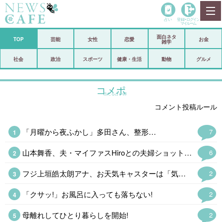
占い
登録•
ログイン
マイルーム
面白ネタ
ホーム
TOP
芸能
女性
恋愛
お金
雑学
社会
政治
社会
政治
スポーツ
健康・生活
動物
グルメ
経済
海外
コメポ
当たる占い師
芸能
スポーツ
コメント投稿ルール
恋愛
ビックリ
「月曜から夜ふかし」多田さん、整形…
7
コメントポスト
アリ／ナシ
山本舞香、夫・マイファスHiroとの夫婦ショット公開「2人が見れて幸せ」…
6
リリース
ショップ
フジ上垣皓太朗アナ、お天気キャスターは「気象予報士の資格なしでやっております」
2
登録・ログイン/マイルーム
「クサッ!」お風呂に入っても落ちない!
2
母離れしてひとり暮らしを開始!
2