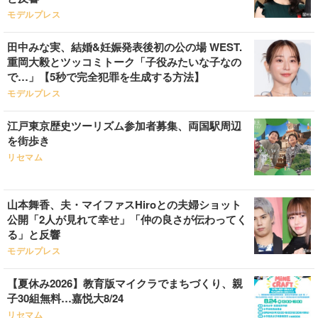
モデルプレス
田中みな実、結婚&妊娠発表後初の公の場 WEST.
重岡大毅とツッコミトーク「子役みたいな子なの
で…」【5秒で完全犯罪を生成する方法】
モデルプレス
江戸東京歴史ツーリズム参加者募集、両国駅周辺
を街歩き
リセマム
山本舞香、夫・マイファスHiroとの夫婦ショット
公開「2人が見れて幸せ」「仲の良さが伝わってく
る」と反響
モデルプレス
【夏休み2026】教育版マイクラでまちづくり、親
子30組無料…嘉悦大8/24
リセマム