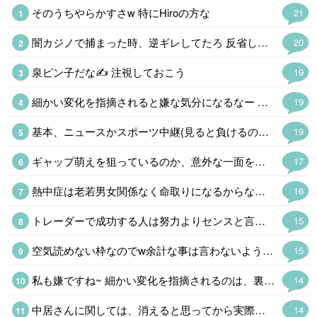
そのうちやらかすさw 特にHiroの方な
21
闇カジノで捕まった時、逆ギレしてたろ 反省してない様子から、またやらかすと皆思ったよなw 誰でも予測できるw
20
泉ピン子だな✍ 注視しておこう
19
細かい変化を指摘されると嫌な気分になるなー テリトリーを侵害されたかのような気持ち悪さを感じる
19
基本、ニュースかスポーツ中継(見ると負けるので最近はダイジェストだけ)ドラマも芸能ネタのワイドショーも見ないので知らない悪評がたくさん出てくるなぁw。写真見てHiro君も森進一の若い頃にそっくりだという感想しかない。デビュー当時からファンなので下手すりゃファン歴50年か。と言いながらHiro君を知ったのは今年だったりする。
19
ギャップ萌えを狙っているのか、意外な一面を見せて新しいファン層拡大を考えているのか分からないけど、最近、誰も彼もが食ってるモノを公開するのは何なんかなと思う。
17
熱中症は老若男女関係なく命取りになるからなぁ。基礎疾患がある高齢者はとくに危ないけど。明日から土の中の神さまがいなくなるので庭に出るかと思ったけどやめとこ。
16
トレーダーで成功する人は努力よりセンスと言うので、投資家さんの直感力は僕も注視したいです。 また何か直感を得たら教えてください。 先生はアスペルガー、投資家さんは脳過敏症候群、二人とも脳に「何か」があるんでしょうね。
15
空気読めない枠なのでw余計な事は言わないようにしてます。 たまに従業員に手書きの手紙を渡しますが、最近はAIに添削してもらってから清書してますね。
15
私も嫌ですね~ 細かい変化を指摘されるのは、裏を返せば常に細かく見られているという事ですから、見張られているような気持ち悪さを感じます😞
14
中居さんに関しては、消えると思ってから実際に消えるまでに約20年かかりました。 松本さんは10年以上です。 国分さんは意外で青天の霹靂でした。 ヒロさんは、皆さんの予想通りになる気がしています😅 が、何年先になるかですね~ PS.泉ピン子さんの情報は、まだ何も入ってきていません。
14