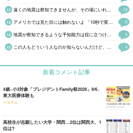
遠くの地震は察知できませんが、その場にいれば地震速報より早く気付けますよ😉 東日本大震災直前に一時帰国していまして、真夜中に真っ赤な太陽を見たんです。 胸騒ぎで直ぐネットで検索すると、地平線近くの月が真っ赤に見えるのは不思議ではないとの事でしたが、胸騒ぎは止みませんでした。 もしかすると南海トラフも気付けるかもしれません。 先生と私の直感が一致したら本当に⚠️です。
13
アメリカでは見た目には触れないよ 「10秒で変えられない事は言ってはいけない」と学校で教えられる 太ったね、痩せたね、はNG 例外的にダイエット宣言してる人に「痩せたね」はOK 家族内で健康を心配して「太り過ぎだよ」もOK 関係性もあるけど基本はNGだから「髪切った?」も関係性によるし、スタイルいいねも基本言わない
5
地震が察知できるような予知能力は役に立つけど、能力と何かを引き換えにしてるなら不便だね アメリカで有名な霊能力者は、運転中でも見えてしまうから運転が出来なかったり、立ち入れない場所があったりで不便もあるみたい
5
この人もどういう人なのか知らないんだけど、ここで何度か見たから名前と顔は覚えた 笑
4
新着コメント記事
4歳~小3対象「プレジデントFamily祭2026」9/6、
東大医療体験も
リセマム
高校生が志願したい大学・関西…2位は関西大、1
位は?