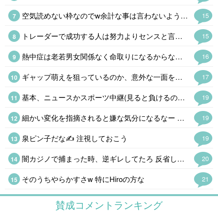
空気読めない枠なのでw余計な事は言わないようにしてます。 たまに従業員に手書きの手紙を渡しますが、最近はAIに添削してもらってから清書してますね。
15
トレーダーで成功する人は努力よりセンスと言うので、投資家さんの直感力は僕も注視したいです。 また何か直感を得たら教えてください。 先生はアスペルガー、投資家さんは脳過敏症候群、二人とも脳に「何か」があるんでしょうね。
15
熱中症は老若男女関係なく命取りになるからなぁ。基礎疾患がある高齢者はとくに危ないけど。明日から土の中の神さまがいなくなるので庭に出るかと思ったけどやめとこ。
16
ギャップ萌えを狙っているのか、意外な一面を見せて新しいファン層拡大を考えているのか分からないけど、最近、誰も彼もが食ってるモノを公開するのは何なんかなと思う。
17
基本、ニュースかスポーツ中継(見ると負けるので最近はダイジェストだけ)ドラマも芸能ネタのワイドショーも見ないので知らない悪評がたくさん出てくるなぁw。写真見てHiro君も森進一の若い頃にそっくりだという感想しかない。デビュー当時からファンなので下手すりゃファン歴50年か。と言いながらHiro君を知ったのは今年だったりする。
19
細かい変化を指摘されると嫌な気分になるなー テリトリーを侵害されたかのような気持ち悪さを感じる
19
泉ピン子だな✍ 注視しておこう
19
闇カジノで捕まった時、逆ギレしてたろ 反省してない様子から、またやらかすと皆思ったよなw 誰でも予測できるw
20
そのうちやらかすさw 特にHiroの方な
21
賛成コメントランキング