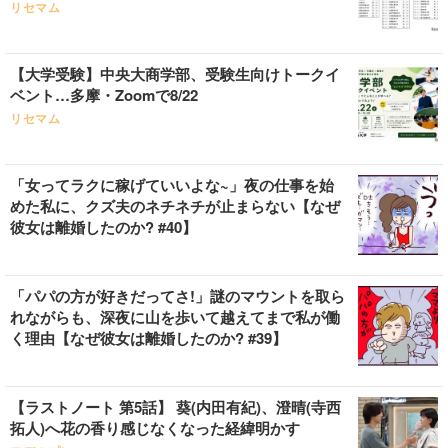
リセマム
【大学受験】中央大商学部、受験生向けトークイ
ベント…多摩・Zoomで8/22
リセマム
「女ってラクに稼げていいよな~」夜の仕事を始
めた私に、クズ夫のネチネチが止まらない【なぜ
彼女は離婚したのか? #40】
「パパの方が好きだってさ!」謎のマウントを取ら
れながらも、深夜に山を歩いて越えてまで私が働
く理由【なぜ彼女は離婚したのか? #39】
【ラストノート 第5話】 葵(内田有紀)、澄晴(寺西
拓人)へ花の香り感じなくなった経緯明かす