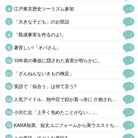
江戸東京歴史ツーリズム参加
2
「大きな子ども」のお世話
1
「既成事実を作るのよ!」
1
暑苦しい!「オバさん」
1
10年前の事故に隠された真実が明らかに。
1
「ざんねんないきもの検定」
1
英語で「似合う」は何て言う?
1
人気アイドル、熱中症で顔が真っ赤に 介抱される様子公開「苦しそう」
1
小沢仁志「上手く包めたことがない」…
1
KARA知英、短丈ユニフォームから美ウエストちらり「脚長すぎてびっくり」
1
この英語ってどんな意味?
0