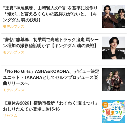
“王賁“神尾楓珠、山崎賢人の“信“を基準に役作り
「蟻が…と言えるくらいの説得力がないと」【キ
ングダム 魂の決戦】
モデルプレス
“蒙恬“志尊淳、初乗馬で高速トラック追走 馬シー
ン増加の撮影秘話明かす【キングダム 魂の決戦】
モデルプレス
「No No Girls」ASHA&KOKONA、デビュー決定
ユニット・TAKARAとしてセルフプロデュース楽
曲リリースへ
モデルプレス
【夏休み2026】横浜市役所「わくわく!夏まつり」
おしりたんてい登場…8/15-16
リセマム