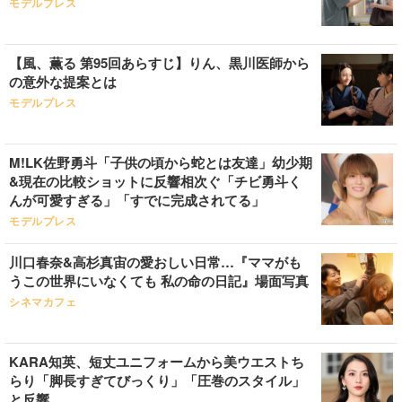
モデルプレス
【風、薫る 第95回あらすじ】りん、黒川医師から
の意外な提案とは
モデルプレス
M!LK佐野勇斗「子供の頃から蛇とは友達」幼少期
&現在の比較ショットに反響相次ぐ「チビ勇斗く
んが可愛すぎる」「すでに完成されてる」
モデルプレス
川口春奈&高杉真宙の愛おしい日常…『ママがも
うこの世界にいなくても 私の命の日記』場面写真
シネマカフェ
KARA知英、短丈ユニフォームから美ウエストち
らり「脚長すぎてびっくり」「圧巻のスタイル」
と反響