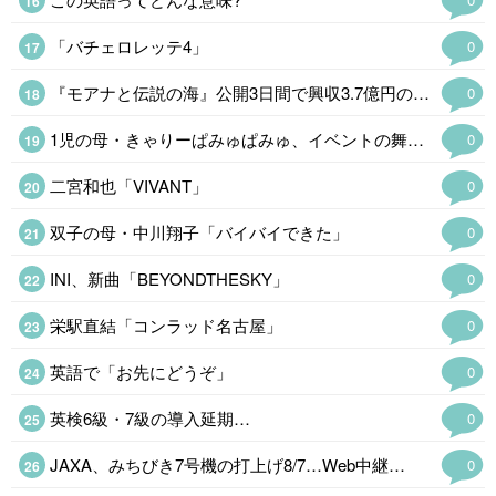
「バチェロレッテ4」
0
『モアナと伝説の海』公開3日間で興収3.7億円の大ヒット!
0
1児の母・きゃりーぱみゅぱみゅ、イベントの舞台裏で円陣参加する子どもの姿公開…
0
二宮和也「VIVANT」
0
双子の母・中川翔子「バイバイできた」
0
INI、新曲「BEYONDTHESKY」
0
栄駅直結「コンラッド名古屋」
0
英語で「お先にどうぞ」
0
英検6級・7級の導入延期…
0
JAXA、みちびき7号機の打上げ8/7…Web中継…
0