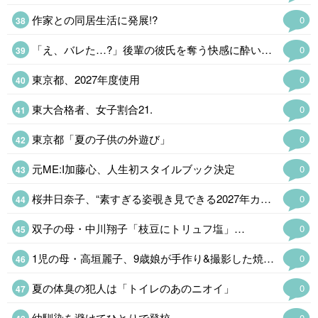
作家との同居生活に発展!?
0
「え、バレた…?」後輩の彼氏を奪う快感に酔いしれるモテ女に最大のピンチ!【
0
東京都、2027年度使用
0
東大合格者、女子割合21.
0
東京都「夏の子供の外遊び」
0
元ME:I加藤心、人生初スタイルブック決定
0
桜井日奈子、“素すぎる姿覗き見できる2027年カレンダー決定
0
双子の母・中川翔子「枝豆にトリュフ塩」…
0
1児の母・高垣麗子、9歳娘が手作り&撮影した焼きそばパン公開「美味しそう」
0
夏の体臭の犯人は「トイレのあのニオイ」
0
幼馴染を避けてひとりで登校…。
0