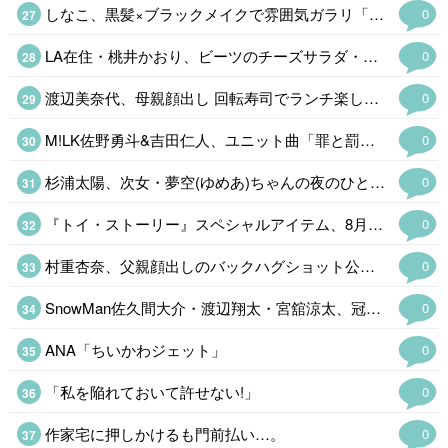
しなこ、黒髪×ブラックメイクで雰囲気ガラリ「別人かと思った」
0
LA在住・桃井かおり、ビーツのチーズサラダ・レンティルスープ…早い日の朝食公開「珍しい食材だらけ」
0
渡辺美奈代、母親顔出し 回転寿司でランチ楽しむ姿に反響「お母様可愛い」
0
M!LK佐野勇斗&吉田仁人、ユニット曲「罪と罰と雨とキス」
0
杉浦太陽、次女・夢空(ゆめあ)ちゃんの夜のひととき公開「癒しの破壊力がすごい」…
0
『トイ・ストーリー』スペシャルアイテム、8月4日から「ROSE BUD」…
0
村重杏奈、父親顔出しのバックハグショット公開「仲良し親子で素敵」…
0
SnowMan佐久間大介・渡辺翔太・宮舘涼太、冠番組第2弾が放送…
0
ANA「ちいかわジェット」
0
「私を陥れておいて許せない!」
0
作家宅に押しかけるも門前払い…。
0