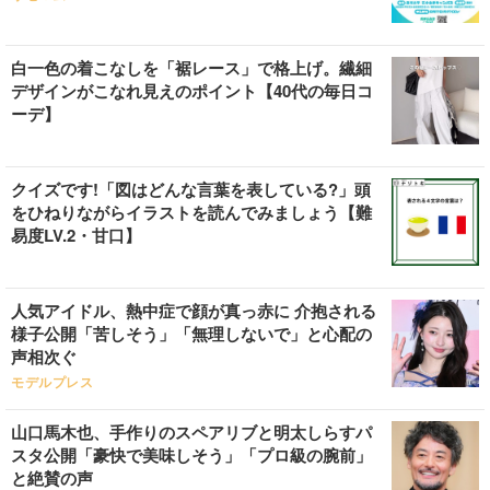
白一色の着こなしを「裾レース」で格上げ。繊細
デザインがこなれ見えのポイント【40代の毎日コ
ーデ】
クイズです!「図はどんな言葉を表している?」頭
をひねりながらイラストを読んでみましょう【難
易度LV.2・甘口】
人気アイドル、熱中症で顔が真っ赤に 介抱される
様子公開「苦しそう」「無理しないで」と心配の
声相次ぐ
モデルプレス
山口馬木也、手作りのスペアリブと明太しらすパ
スタ公開「豪快で美味しそう」「プロ級の腕前」
と絶賛の声