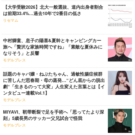
【大学受験2026】北大一般選抜、道内出身者割合
は前期33.4%…過去10年で2番目の低さ
リセマム
中村獅童、息子の陽喜&夏幹とキャンピングカー
旅へ「贅沢な家族時間ですね」「素敵な夏休みに
なりそう」と反響
モデルプレス
話題のキャバ嬢・ねぶたちゃん、過敏性腸症候群
に苦しんだ思春期・母の蒸発…“どん底からの脱出
劇“「生きるのって大変」人生変えた言葉とは【イ
ンタビュー連載Vol.1】
モデルプレス
MIYAVI、靭帯断裂で足を手術へ「思ってたより深
刻」5歳長男のサッカー父兄試合で怪我
モデルプレス