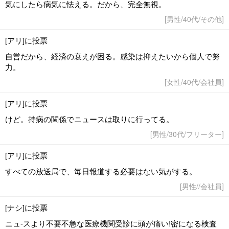
気にしたら病気に怯える。だから、完全無視。
[男性/40代/その他]
[アリ]に投票
自営だから、経済の衰えが困る。感染は抑えたいから個人で努
力。
[女性/40代/会社員]
[アリ]に投票
けど。持病の関係でニュースは取りに行ってる。
[男性/30代/フリーター]
[アリ]に投票
すべての放送局で、毎日報道する必要はない気がする。
[男性//会社員]
[ナシ]に投票
ニュ-スより不要不急な医療機関受診に頭が痛い!密になる検査