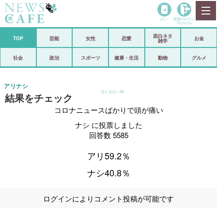
占い
登録•
ログイン
マイルーム
面白ネタ
ホーム
TOP
芸能
女性
恋愛
お金
雑学
社会
政治
社会
政治
スポーツ
健康・生活
動物
グルメ
経済
海外
アリナシ
当たる占い師
結果をチェック
芸能
スポーツ
コロナニュースばかりで頭が痛い
恋愛
ビックリ
ナシ に投票しました
コメントポスト
アリ／ナシ
回答数 5585
リリース
ショップ
アリ59.2％
ナシ40.8％
登録・ログイン/マイルーム
ログインによりコメント投稿が可能です