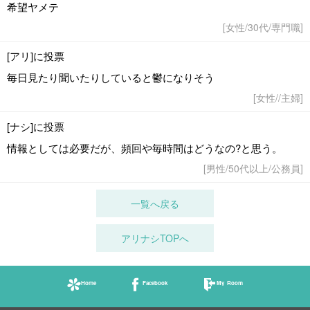
希望ヤメテ
[女性/30代/専門職]
[アリ]に投票
毎日見たり聞いたりしていると鬱になりそう
[女性//主婦]
[ナシ]に投票
情報としては必要だが、頻回や毎時間はどうなの?と思う。
[男性/50代以上/公務員]
一覧へ戻る
アリナシTOPへ
Home
Facebook
My Room